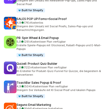
Steigere den Umsatz mit Newsletter-Pop-ups, Sales Pops und
Social Proof.
Built for Shopify
SALES POP UP:Fomo+Social Proof
von 5 Sternen
4,9
(74)
•
Kostenlos
74 Rezensionen insgesamt
Steigere den Umsatz mit Social Proofs, Sales-Pop-ups und
Benachrichtigungen.
PB: Spin Wheel & Email Popup
von 5 Sternen
5,0
(29)
•
Kostenloser Plan verfügbar
29 Rezensionen insgesamt
Erstelle Spiele-Popups mit Glücksrad, Rabatt-Popups und E-Mail-
Popups
Built for Shopify
Quizell: Product Quiz Builder
von 5 Sternen
5,0
(122)
•
Kostenloser Plan verfügbar
122 Rezensionen insgesamt
KI-Ersteller für Produkt-Quiz-Funnel für Quizze, die begeistern &
konvertieren
ToastiBar Sales Popup & Proof
von 5 Sternen
4,9
(504)
•
Kostenloser Plan verfügbar
504 Rezensionen insgesamt
Steigern Sie Verkäufe mit KI Social Proof und lokalen Popups
Built for Shopify
Seguno Email Marketing
von 5 Sternen
4,8
(644)
•
Kostenlose Installation