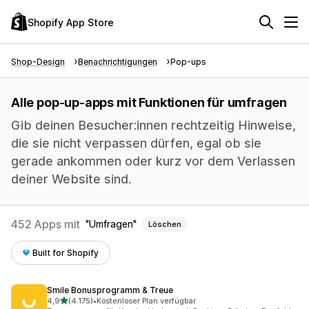
Shopify App Store
Shop-Design
Benachrichtigungen
Pop-ups
Alle pop-up-apps mit Funktionen für umfragen
Gib deinen Besucher:innen rechtzeitig Hinweise,
die sie nicht verpassen dürfen, egal ob sie
gerade ankommen oder kurz vor dem Verlassen
deiner Website sind.
452 Apps mit
Umfragen
Löschen
Built for Shopify
Smile Bonusprogramm & Treue
von 5 Sternen
4,9
(4.175)
•
Kostenloser Plan verfügbar
4175 Rezensionen insgesamt