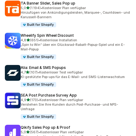
TA Banner Slider, Sales Pop up
von 5 Sternen
5,0
(1.194)
•
Kostenloser Plan verfügbar
1194 Rezensionen insgesamt
Hinzufügen von Ankündigungsleisten, Marquee-, Countdown- und
Karussell-Bannern
Built for Shopify
Wheelify Spin Wheel Discount
von 5 Sternen
4,8
(651)
•
Kostenlose Installation
651 Rezensionen insgesamt
„Spin to Win“ über ein Glücksrad-Rabatt-Popup-Spiel und ein E-
Mail-Popup
Built for Shopify
Alia: Email & SMS Popups
von 5 Sternen
4,7
(107)
•
Kostenloser Test verfügbar
107 Rezensionen insgesamt
KI-gestützte Pop-ups für das E-Mail- und SMS-Listenwachstum
Built for Shopify
SEA Post Purchase Survey App
von 5 Sternen
4,9
(173)
•
Kostenloser Plan verfügbar
173 Rezensionen insgesamt
Verstehen Sie Ihre Kunden durch Post-Purchase- und NPS-
Umfrage
Built for Shopify
Qikify Sales Pop up & Proof
von 5 Sternen
5,0
(567)
•
Kostenloser Plan verfügbar
567 Rezensionen insgesamt