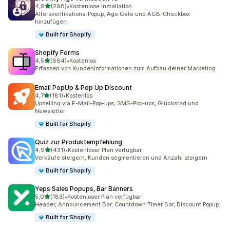
von 5 Sternen
4,9
(298)
•
Kostenlose Installation
298 Rezensionen insgesamt
Altersverifikations-Popup, Age Gate und AGB-Checkbox
hinzufügen
Built for Shopify
Shopify Forms
von 5 Sternen
4,5
(664)
•
Kostenlos
664 Rezensionen insgesamt
Erfassen von Kundeninformationen zum Aufbau deiner Marketing
Email PopUp & Pop Up Discount
von 5 Sternen
4,7
(181)
•
Kostenlos
181 Rezensionen insgesamt
Upselling via E-Mail-Pop-ups, SMS-Pop-ups, Glücksrad und
Newsletter
Built for Shopify
Quiz zur Produktempfehlung
von 5 Sternen
4,9
(431)
•
Kostenloser Plan verfügbar
431 Rezensionen insgesamt
Verkäufe steigern, Kunden segmentieren und Anzahl steigern
Built for Shopify
Yeps Sales Popups, Bar Banners
von 5 Sternen
5,0
(183)
•
Kostenloser Plan verfügbar
183 Rezensionen insgesamt
Header, Announcement Bar, Countdown Timer Bar, Discount Popup
Built for Shopify