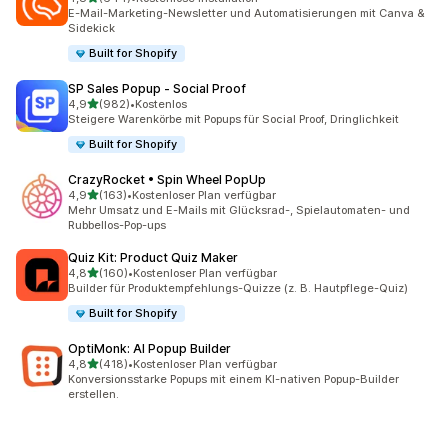
644 Rezensionen insgesamt
E-Mail-Marketing-Newsletter und Automatisierungen mit Canva &
Sidekick
Built for Shopify
SP Sales Popup ‑ Social Proof
von 5 Sternen
4,9
(982)
•
Kostenlos
982 Rezensionen insgesamt
Steigere Warenkörbe mit Popups für Social Proof, Dringlichkeit
Built for Shopify
CrazyRocket • Spin Wheel PopUp
von 5 Sternen
4,9
(163)
•
Kostenloser Plan verfügbar
163 Rezensionen insgesamt
Mehr Umsatz und E-Mails mit Glücksrad-, Spielautomaten- und
Rubbellos-Pop-ups
Quiz Kit: Product Quiz Maker
von 5 Sternen
4,8
(160)
•
Kostenloser Plan verfügbar
160 Rezensionen insgesamt
Builder für Produktempfehlungs-Quizze (z. B. Hautpflege-Quiz)
Built for Shopify
OptiMonk: AI Popup Builder
von 5 Sternen
4,8
(418)
•
Kostenloser Plan verfügbar
418 Rezensionen insgesamt
Konversionsstarke Popups mit einem KI-nativen Popup-Builder
erstellen.