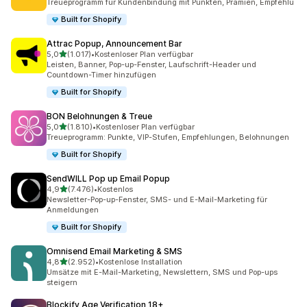
Treueprogramm für Kundenbindung mit Punkten, Prämien, Empfehlu
Built for Shopify
Attrac Popup, Announcement Bar
von 5 Sternen
5,0
(1.017)
•
Kostenloser Plan verfügbar
1017 Rezensionen insgesamt
Leisten, Banner, Pop-up-Fenster, Laufschrift-Header und
Countdown-Timer hinzufügen
Built for Shopify
BON Belohnungen & Treue
von 5 Sternen
5,0
(1.810)
•
Kostenloser Plan verfügbar
1810 Rezensionen insgesamt
Treueprogramm: Punkte, VIP-Stufen, Empfehlungen, Belohnungen
Built for Shopify
SendWILL Pop up Email Popup
von 5 Sternen
4,9
(7.476)
•
Kostenlos
7476 Rezensionen insgesamt
Newsletter-Pop-up-Fenster, SMS- und E-Mail-Marketing für
Anmeldungen
Built for Shopify
Omnisend Email Marketing & SMS
von 5 Sternen
4,8
(2.952)
•
Kostenlose Installation
2952 Rezensionen insgesamt
Umsätze mit E-Mail-Marketing, Newslettern, SMS und Pop-ups
steigern
Blockify Age Verification 18+