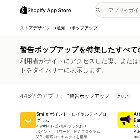
Shopify App Store
ストアデザイン
通知
ポップアップ
警告ポップアップを特集したすべて
利用者がサイトにアクセスした際、または
トをタイムリーに表示します。
448個のアプリ：
警告ポップアップ
クリア
Smile ポイント・ロイヤルティプロ
At
グラム
Ba
5つ星中
4.9
(4,172)
•
無料プランあり
5.0
合計レビュー数：4172件
合計
ポイント、リワード、紹介プログラム、
Add
VIPで顧客ロイヤルティを構築
mar