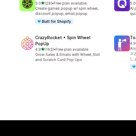
5つ星中
5.0
(29)
•
Free plan available
5.0
合計レビュー数：29件
合
Create games popup w/ spin wheel,
AI 
discount popup, email popup
qui
Built for Shopify
CrazyRocket • Spin Wheel
To
PopUp
4.9
合
A
5つ星中
4.9
(163)
•
Free plan available
合計レビュー数：163件
ズ
Grow Sales & Emails with Wheel, Slot
し
and Scratch Card Pop Ups