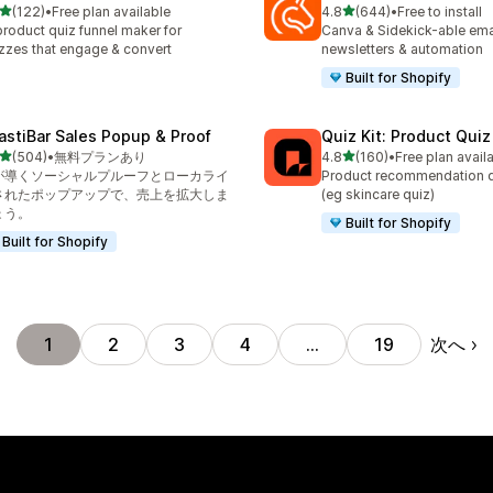
5つ星中
5つ星中
(122)
•
Free plan available
4.8
(644)
•
Free to install
計レビュー数：122件
合計レビュー数：644件
product quiz funnel maker for
Canva & Sidekick-able ema
zzes that engage & convert
newsletters & automation
Built for Shopify
astiBar Sales Popup & Proof
Quiz Kit: Product Qui
5つ星中
5つ星中
(504)
•
無料プランあり
4.8
(160)
•
Free plan avail
計レビュー数：504件
合計レビュー数：160件
Iが導くソーシャルプルーフとローカライ
Product recommendation q
されたポップアップで、売上を拡大しま
(eg skincare quiz)
ょう。
Built for Shopify
Built for Shopify
次へ
1
2
3
4
…
19