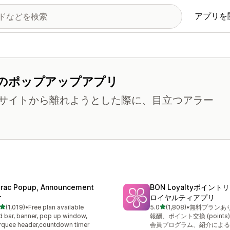
アプリを
のポップアップアプリ
サイトから離れようとした際に、目立つアラー
trac Popup, Announcement
BON Loyaltyポイン
r
ロイヤルティアプリ
5つ星中
5つ星中
(1,019)
•
Free plan available
5.0
(1,808)
•
無料プランあ
レビュー数：1019件
合計レビュー数：1808件
 bar, banner, pop up window,
報酬、ポイント交換 (points
quee header,countdown timer
会員プログラム、紹介による