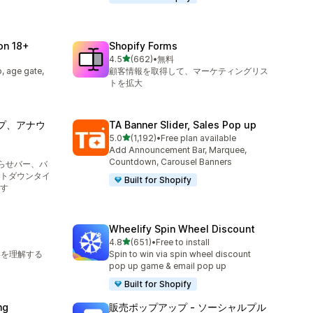
ion 18+
Shopify Forms
5つ星中
4.5
(662)
•
無料
合計レビュー数：662件
, age gate,
顧客情報を取得して、マーケティングリス
トを拡大
ップ、アナウ
TA Banner Slider, Sales Pop up
5つ星中
5.0
(1,192)
•
Free plan available
合計レビュー数：1192件
Add Announcement Bar, Marquee,
Countdown, Carousel Banners
知らせバー、バ
トダウンタイ
Built for Shopify
す
Wheelify Spin Wheel Discount
5つ星中
4.8
(651)
•
Free to install
合計レビュー数：651件
客を理解する
Spin to win via spin wheel discount
pop up game & email pop up
Built for Shopify
ng
販売ポップアップ ‑ ソーシャルプル