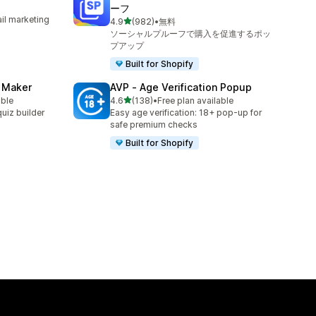
ーフ
il marketing
5つ星中
4.9
(982)
•
無料
合計レビュー数：982件
ソーシャルプルーフで購入を促進するポッ
プアップ
Built for Shopify
z Maker
AVP ‑ Age Verification Popup
5つ星中
able
4.6
(138)
•
Free plan available
合計レビュー数：138件
uiz builder
Easy age verification: 18+ pop-up for
safe premium checks
Built for Shopify