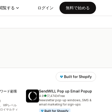
閲覧する
ログイン
無料で始める
Built for Shopify
トリワード顧客
SendWILL Pop up Email Popup
5つ星中
4.9
(7,474)
•
Free
合計レビュー数：7474件
Newsletter pop-up windows, SMS &
り
email marketing for sign-ups
)、VIPレベル
ロイヤルティ
Built for Shopify