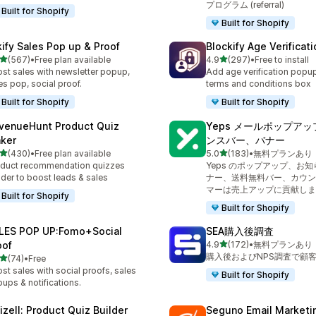
プログラム (referral)
Built for Shopify
Built for Shopify
kify Sales Pop up & Proof
Blockify Age Verificat
5つ星中
5つ星中
(567)
•
Free plan available
4.9
(297)
•
Free to install
計レビュー数：567件
合計レビュー数：297件
st sales with newsletter popup,
Add age verification popup
es pop, social proof.
terms and conditions box
Built for Shopify
Built for Shopify
venueHunt Product Quiz
Yeps メールポップア
ker
ンスバー、バナー
5つ星中
5つ星中
(430)
•
Free plan available
5.0
(183)
•
無料プランあり
計レビュー数：430件
合計レビュー数：183件
duct recommendation quizzes
Yeps のポップアップ、お
lder to boost leads & sales
ナー、送料無料バー、カウン
マーは売上アップに貢献しま
Built for Shopify
Built for Shopify
LES POP UP:Fomo+Social
SEA購入後調査
5つ星中
oof
4.9
(172)
•
無料プランあり
合計レビュー数：172件
購入後およびNPS調査で顧
5つ星中
(74)
•
Free
計レビュー数：74件
st sales with social proofs, sales
Built for Shopify
ups & notifications.
izell: Product Quiz Builder
Seguno Email Marketi