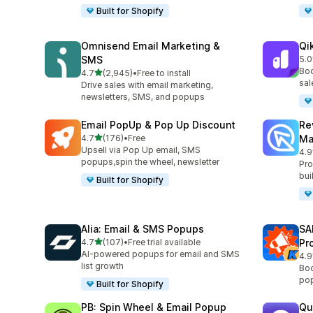
Built for Shopify
Omnisend Email Marketing &
Qi
SMS
5.0
合
Boo
5つ星中
4.7
(2,945)
•
Free to install
合計レビュー数：2945件
sal
Drive sales with email marketing,
newsletters, SMS, and popups
Email PopUp & Pop Up Discount
Re
5つ星中
4.7
(176)
•
Free
Ma
合計レビュー数：176件
Upsell via Pop Up email, SMS
4.9
合
popups,spin the wheel, newsletter
Pro
bui
Built for Shopify
Alia: Email & SMS Popups
SA
5つ星中
4.7
(107)
•
Free trial available
Pr
合計レビュー数：107件
AI-powered popups for email and SMS
4.9
合
list growth
Boo
pop
Built for Shopify
PB: Spin Wheel & Email Popup
Qu