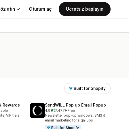
öz atın
Oturum aç
Ücretsiz başlayın
Built for Shopify
& Rewards
SendWILL Pop up Email Popup
5 yıldız üzerinden
lable
4,9
(7.477)
•
Free
e
toplam 7477 değerlendirme
ts, VIP tiers
Newsletter pop-up windows, SMS &
email marketing for sign-ups
Built for Shopify