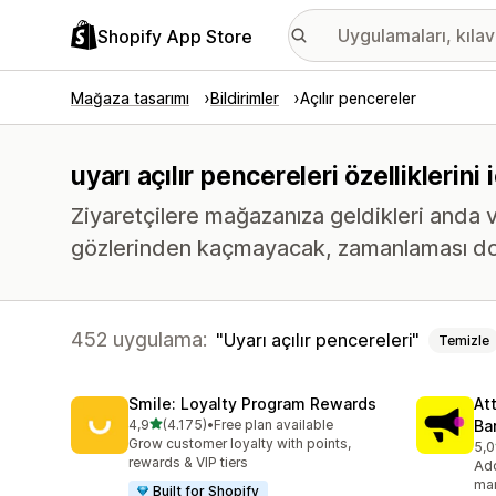
Shopify App Store
Mağaza tasarımı
Bildirimler
Açılır pencereler
uyarı açılır pencereleri özelliklerin
Ziyaretçilere mağazanıza geldikleri and
gözlerinden kaçmayacak, zamanlaması doğ
452 uygulama:
Uyarı açılır pencereleri
Temizle
Smile: Loyalty Program Rewards
At
5 yıldız üzerinden
4,9
(4.175)
•
Free plan available
Ba
toplam 4175 değerlendirme
Grow customer loyalty with points,
5,0
top
rewards & VIP tiers
Add
mar
Built for Shopify