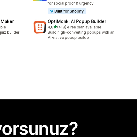
for social proof & urgency
Built for Shopify
z Maker
OptiMonk: AI Popup Builder
5 yıldız üzerinden
able
4,8
(418)
•
Free plan available
toplam 418 değerlendirme
uiz builder
Build high-converting popups with an
AI-native popup builder.
yorsunuz?