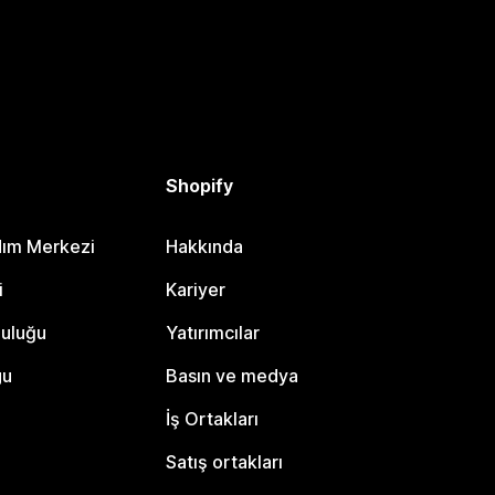
Shopify
dım Merkezi
Hakkında
i
Kariyer
luluğu
Yatırımcılar
gu
Basın ve medya
İş Ortakları
Satış ortakları