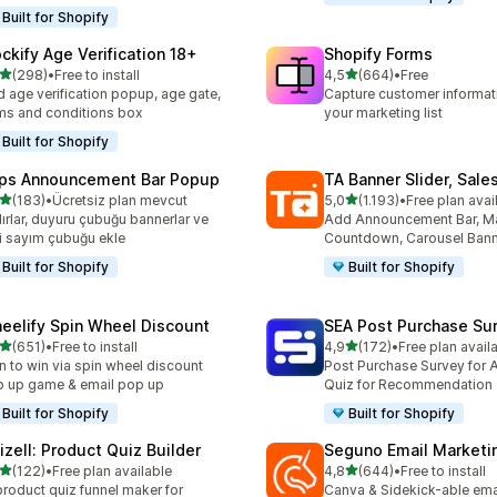
Built for Shopify
ockify Age Verification 18+
Shopify Forms
5 yıldız üzerinden
5 yıldız üzerinden
(298)
•
Free to install
4,5
(664)
•
Free
lam 298 değerlendirme
toplam 664 değerlendirme
 age verification popup, age gate,
Capture customer informat
ms and conditions box
your marketing list
Built for Shopify
ps Announcement Bar Popup
TA Banner Slider, Sale
5 yıldız üzerinden
5 yıldız üzerinden
(183)
•
Ücretsiz plan mevcut
5,0
(1.193)
•
Free plan avai
lam 183 değerlendirme
toplam 1193 değerlendirm
lırlar, duyuru çubuğu bannerlar ve
Add Announcement Bar, M
i sayım çubuğu ekle
Countdown, Carousel Ban
Built for Shopify
Built for Shopify
eelify Spin Wheel Discount
SEA Post Purchase Su
5 yıldız üzerinden
5 yıldız üzerinden
(651)
•
Free to install
4,9
(172)
•
Free plan avail
lam 651 değerlendirme
toplam 172 değerlendirme
n to win via spin wheel discount
Post Purchase Survey for A
 up game & email pop up
Quiz for Recommendation
Built for Shopify
Built for Shopify
izell: Product Quiz Builder
Seguno Email Marketi
5 yıldız üzerinden
5 yıldız üzerinden
(122)
•
Free plan available
4,8
(644)
•
Free to install
lam 122 değerlendirme
toplam 644 değerlendirme
product quiz funnel maker for
Canva & Sidekick-able ema