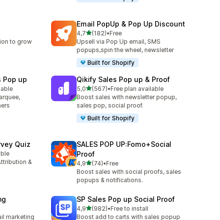
Email PopUp & Pop Up Discount
5 yıldız üzerinden
4,7
(182)
•
Free
toplam 182 değerlendirme
ion to grow
Upsell via Pop Up email, SMS
popups,spin the wheel, newsletter
Built for Shopify
s Pop up
Qikify Sales Pop up & Proof
5 yıldız üzerinden
lable
5,0
(567)
•
Free plan available
e
toplam 567 değerlendirme
arquee,
Boost sales with newsletter popup,
ners
sales pop, social proof.
Built for Shopify
rvey Quiz
SALES POP UP:Fomo+Social
able
Proof
ttribution &
5 yıldız üzerinden
4,9
(74)
•
Free
toplam 74 değerlendirme
Boost sales with social proofs, sales
popups & notifications.
ng
SP Sales Pop up Social Proof
5 yıldız üzerinden
4,9
(982)
•
Free to install
toplam 982 değerlendirme
il marketing
Boost add to carts with sales popup