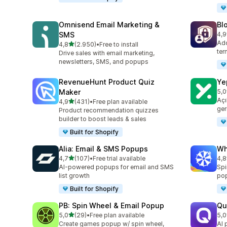
Omnisend Email Marketing &
Bl
SMS
4,9
top
Add
5 yıldız üzerinden
4,8
(2.950)
•
Free to install
toplam 2950 değerlendirme
ter
Drive sales with email marketing,
newsletters, SMS, and popups
RevenueHunt Product Quiz
Ye
Maker
5,0
top
Açı
5 yıldız üzerinden
4,9
(431)
•
Free plan available
toplam 431 değerlendirme
ger
Product recommendation quizzes
builder to boost leads & sales
Built for Shopify
Alia: Email & SMS Popups
Wh
5 yıldız üzerinden
4,7
(107)
•
Free trial available
4,8
toplam 107 değerlendirme
top
AI-powered popups for email and SMS
Spi
list growth
pop
Built for Shopify
PB: Spin Wheel & Email Popup
Qu
5 yıldız üzerinden
5,0
(29)
•
Free plan available
5,0
toplam 29 değerlendirme
top
Create games popup w/ spin wheel,
AI 