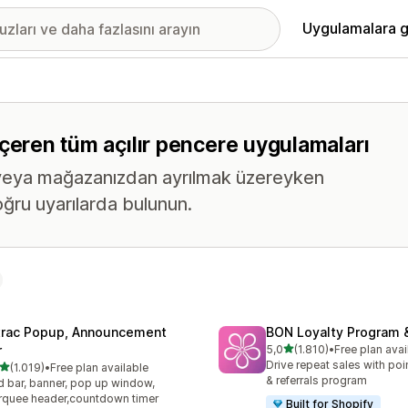
Uygulamalara g
i içeren tüm açılır pencere uygulamaları
a veya mağazanızdan ayrılmak üzereyken
ru uyarılarda bulunun.
trac Popup, Announcement
BON Loyalty Program 
5 yıldız üzerinden
r
5,0
(1.810)
•
Free plan avai
toplam 1810 değerlendirm
Drive repeat sales with poin
5 yıldız üzerinden
(1.019)
•
Free plan available
lam 1019 değerlendirme
& referrals program
 bar, banner, pop up window,
quee header,countdown timer
Built for Shopify