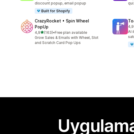
discount popup, email popup
qui
Built for Shopify
CrazyRocket • Spin Wheel
To
PopUp
4,9
top
AI 
5 yıldız üzerinden
4,9
(163)
•
Free plan available
toplam 163 değerlendirme
satı
Grow Sales & Emails with Wheel, Slot
and Scratch Card Pop Ups
Uygulama