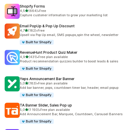
Shopify Forms
z 5 hvězd
4,5
(664)
•
Free
Celkový počet recenzí: 664
Capture customer information to grow your marketing list
Email PopUp & Pop Up Discount
z 5 hvězd
4,7
(182)
•
Free
Celkový počet recenzí: 182
Upsell via Pop Up email, SMS popups,spin the wheel, newsletter
Built for Shopify
RevenueHunt Product Quiz Maker
z 5 hvězd
4,9
(431)
•
Free plan available
Celkový počet recenzí: 431
Product recommendation quizzes builder to boost leads & sales
Built for Shopify
Yeps Announcement Bar Banner
z 5 hvězd
5,0
(183)
•
Free plan available
Celkový počet recenzí: 183
Add bar banner, pops, countdown timer bar, header, email popup
Built for Shopify
TA Banner Slider, Sales Pop up
z 5 hvězd
5,0
(1 193)
•
Free plan available
Celkový počet recenzí: 1193
Add Announcement Bar, Marquee, Countdown, Carousel Banners
Built for Shopify