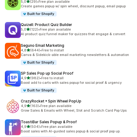
z 5 hvězd
5,0
(29)
•
Free plan available
Celkový počet recenzí: 29
Create games popup w/ spin wheel, discount popup, email popup
Built for Shopify
Quizell: Product Quiz Builder
z 5 hvězd
5,0
(122)
•
Free plan available
Celkový počet recenzí: 122
AI product quiz funnel maker for quizzes that engage & convert
Seguno Email Marketing
z 5 hvězd
4,8
(644)
•
Free to install
Celkový počet recenzí: 644
Canva & Sidekick-able email marketing newsletters & automation
Built for Shopify
SP Sales Pop up Social Proof
z 5 hvězd
4,9
(982)
•
Free to install
Celkový počet recenzí: 982
Boost add to carts with sales popup for social proof & urgency
Built for Shopify
CrazyRocket • Spin Wheel PopUp
z 5 hvězd
4,9
(163)
•
Free plan available
Celkový počet recenzí: 163
Grow Sales & Emails with Wheel, Slot and Scratch Card Pop Ups
ToastiBar Sales Popup & Proof
z 5 hvězd
4,9
(504)
•
Free plan available
Celkový počet recenzí: 504
Boost sales with AI-guided sales popup & social proof pop up.