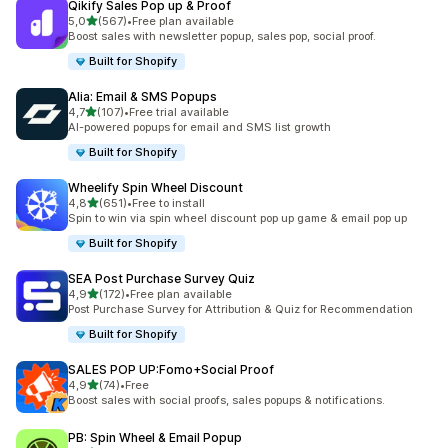
Qikify Sales Pop up & Proof
z 5 hvězd
5,0
(567)
•
Free plan available
Celkový počet recenzí: 567
Boost sales with newsletter popup, sales pop, social proof.
Built for Shopify
Alia: Email & SMS Popups
z 5 hvězd
4,7
(107)
•
Free trial available
Celkový počet recenzí: 107
AI-powered popups for email and SMS list growth
Built for Shopify
Wheelify Spin Wheel Discount
z 5 hvězd
4,8
(651)
•
Free to install
Celkový počet recenzí: 651
Spin to win via spin wheel discount pop up game & email pop up
Built for Shopify
SEA Post Purchase Survey Quiz
z 5 hvězd
4,9
(172)
•
Free plan available
Celkový počet recenzí: 172
Post Purchase Survey for Attribution & Quiz for Recommendation
Built for Shopify
SALES POP UP:Fomo+Social Proof
z 5 hvězd
4,9
(74)
•
Free
Celkový počet recenzí: 74
Boost sales with social proofs, sales popups & notifications.
PB: Spin Wheel & Email Popup