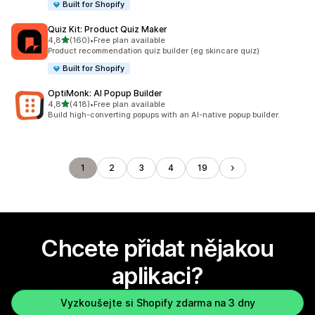
Built for Shopify
Quiz Kit: Product Quiz Maker
z 5 hvězd
4,8
(160)
•
Free plan available
Celkový počet recenzí: 160
Product recommendation quiz builder (eg skincare quiz)
Built for Shopify
OptiMonk: AI Popup Builder
z 5 hvězd
4,8
(418)
•
Free plan available
Celkový počet recenzí: 418
Build high-converting popups with an AI-native popup builder.
1
2
3
4
19
Chcete přidat nějakou
aplikaci?
Vyzkoušejte si Shopify zdarma na 3 dny