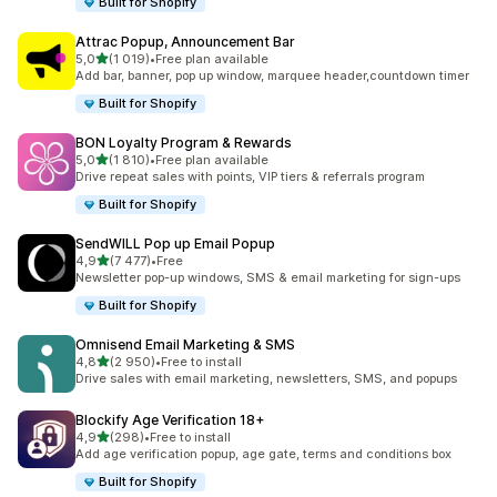
Built for Shopify
Attrac Popup, Announcement Bar
z 5 hvězd
5,0
(1 019)
•
Free plan available
Celkový počet recenzí: 1019
Add bar, banner, pop up window, marquee header,countdown timer
Built for Shopify
BON Loyalty Program & Rewards
z 5 hvězd
5,0
(1 810)
•
Free plan available
Celkový počet recenzí: 1810
Drive repeat sales with points, VIP tiers & referrals program
Built for Shopify
SendWILL Pop up Email Popup
z 5 hvězd
4,9
(7 477)
•
Free
Celkový počet recenzí: 7477
Newsletter pop-up windows, SMS & email marketing for sign-ups
Built for Shopify
Omnisend Email Marketing & SMS
z 5 hvězd
4,8
(2 950)
•
Free to install
Celkový počet recenzí: 2950
Drive sales with email marketing, newsletters, SMS, and popups
Blockify Age Verification 18+
z 5 hvězd
4,9
(298)
•
Free to install
Celkový počet recenzí: 298
Add age verification popup, age gate, terms and conditions box
Built for Shopify