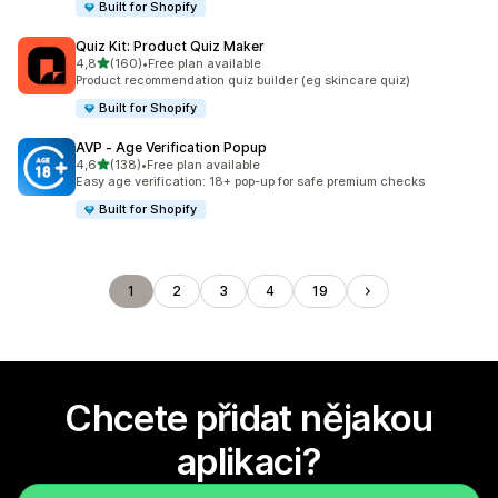
Built for Shopify
Quiz Kit: Product Quiz Maker
z 5 hvězd
4,8
(160)
•
Free plan available
Celkový počet recenzí: 160
Product recommendation quiz builder (eg skincare quiz)
Built for Shopify
AVP ‑ Age Verification Popup
z 5 hvězd
4,6
(138)
•
Free plan available
Celkový počet recenzí: 138
Easy age verification: 18+ pop-up for safe premium checks
Built for Shopify
1
2
3
4
19
Chcete přidat nějakou
aplikaci?