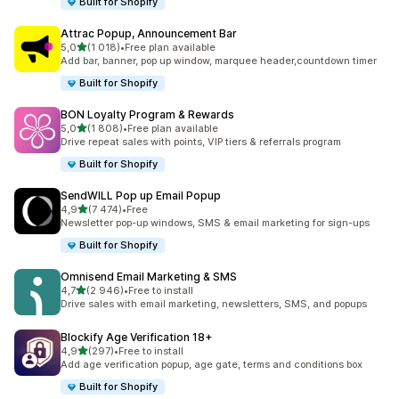
Built for Shopify
Attrac Popup, Announcement Bar
z 5 hvězd
5,0
(1 018)
•
Free plan available
Celkový počet recenzí: 1018
Add bar, banner, pop up window, marquee header,countdown timer
Built for Shopify
BON Loyalty Program & Rewards
z 5 hvězd
5,0
(1 808)
•
Free plan available
Celkový počet recenzí: 1808
Drive repeat sales with points, VIP tiers & referrals program
Built for Shopify
SendWILL Pop up Email Popup
z 5 hvězd
4,9
(7 474)
•
Free
Celkový počet recenzí: 7474
Newsletter pop-up windows, SMS & email marketing for sign-ups
Built for Shopify
Omnisend Email Marketing & SMS
z 5 hvězd
4,7
(2 946)
•
Free to install
Celkový počet recenzí: 2946
Drive sales with email marketing, newsletters, SMS, and popups
Blockify Age Verification 18+
z 5 hvězd
4,9
(297)
•
Free to install
Celkový počet recenzí: 297
Add age verification popup, age gate, terms and conditions box
Built for Shopify