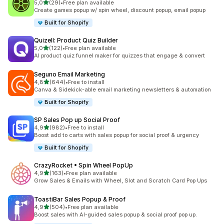
z 5 hvězd
5,0
(29)
•
Free plan available
Celkový počet recenzí: 29
Create games popup w/ spin wheel, discount popup, email popup
Built for Shopify
Quizell: Product Quiz Builder
z 5 hvězd
5,0
(122)
•
Free plan available
Celkový počet recenzí: 122
AI product quiz funnel maker for quizzes that engage & convert
Seguno Email Marketing
z 5 hvězd
4,8
(644)
•
Free to install
Celkový počet recenzí: 644
Canva & Sidekick-able email marketing newsletters & automation
Built for Shopify
SP Sales Pop up Social Proof
z 5 hvězd
4,9
(982)
•
Free to install
Celkový počet recenzí: 982
Boost add to carts with sales popup for social proof & urgency
Built for Shopify
CrazyRocket • Spin Wheel PopUp
z 5 hvězd
4,9
(163)
•
Free plan available
Celkový počet recenzí: 163
Grow Sales & Emails with Wheel, Slot and Scratch Card Pop Ups
ToastiBar Sales Popup & Proof
z 5 hvězd
4,9
(504)
•
Free plan available
Celkový počet recenzí: 504
Boost sales with AI-guided sales popup & social proof pop up.