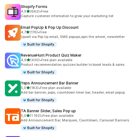
Shopify Forms
z 5 hvězd
4,5
(662)
•
Free
Celkový počet recenzí: 662
Capture customer information to grow your marketing list
Email PopUp & Pop Up Discount
z 5 hvězd
4,7
(176)
•
Free
Celkový počet recenzí: 176
Upsell via Pop Up email, SMS popups,spin the wheel, newsletter
Built for Shopify
RevenueHunt Product Quiz Maker
z 5 hvězd
4,9
(430)
•
Free plan available
Celkový počet recenzí: 430
Product recommendation quizzes builder to boost leads & sales
Built for Shopify
Yeps Announcement Bar Banner
z 5 hvězd
5,0
(183)
•
Free plan available
Celkový počet recenzí: 183
Add bar banner, pops, countdown timer bar, header, email popup
Built for Shopify
TA Banner Slider, Sales Pop up
z 5 hvězd
5,0
(1 192)
•
Free plan available
Celkový počet recenzí: 1192
Add Announcement Bar, Marquee, Countdown, Carousel Banners
Built for Shopify