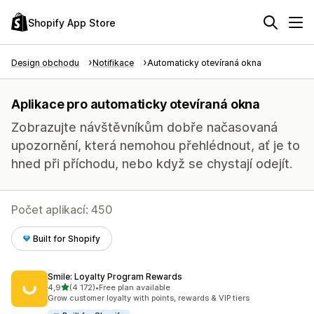
Shopify App Store
Design obchodu
Notifikace
Automaticky otevíraná okna
Aplikace pro automaticky otevíraná okna
Zobrazujte návštěvníkům dobře načasovaná
upozornění, která nemohou přehlédnout, ať je to
hned při příchodu, nebo když se chystají odejít.
Počet aplikací: 450
Built for Shopify
Smile: Loyalty Program Rewards
z 5 hvězd
4,9
(4 172)
•
Free plan available
Celkový počet recenzí: 4172
Grow customer loyalty with points, rewards & VIP tiers