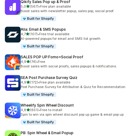
Qikify Sales Pop up & Proof
z 5 hvězd
5,0
(567)
•
Free plan available
Celkový počet recenzí: 567
Boost sales with newsletter popup, sales pop, social proof.
Built for Shopify
Alia: Email & SMS Popups
z 5 hvězd
4,7
(107)
•
Free trial available
Celkový počet recenzí: 107
AI-powered popups for email and SMS list growth
Built for Shopify
SALES POP UP:Fomo+Social Proof
z 5 hvězd
4,9
(74)
•
Free
Celkový počet recenzí: 74
Boost sales with social proofs, sales popups & notifications.
SEA Post Purchase Survey Quiz
z 5 hvězd
4,9
(172)
•
Free plan available
Celkový počet recenzí: 172
Post Purchase Survey for Attribution & Quiz for Recommendation
Built for Shopify
Wheelify Spin Wheel Discount
z 5 hvězd
4,8
(651)
•
Free to install
Celkový počet recenzí: 651
Spin to win via spin wheel discount pop up game & email pop up
Built for Shopify
PB: Spin Wheel & Email Popup