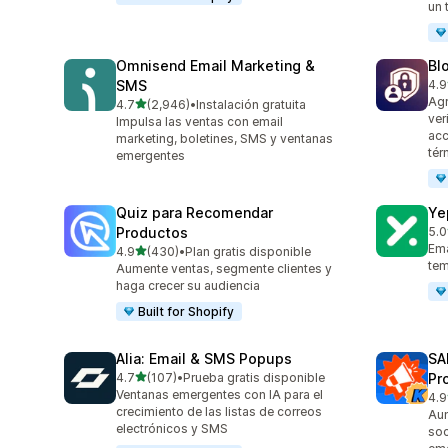
un 
Omnisend Email Marketing &
Bl
SMS
4.9
297
Agr
de 5 estrellas
4.7
(2,946)
•
Instalación gratuita
2946 reseñas en total
ver
Impulsa las ventas con email
acc
marketing, boletines, SMS y ventanas
tér
emergentes
Quiz para Recomendar
Ye
Productos
5.0
183
Ema
de 5 estrellas
4.9
(430)
•
Plan gratis disponible
430 reseñas en total
tem
Aumente ventas, segmente clientes y
haga crecer su audiencia
Built for Shopify
Alia: Email & SMS Popups
SA
de 5 estrellas
4.7
(107)
•
Prueba gratis disponible
Pr
107 reseñas en total
Ventanas emergentes con IA para el
4.9
74 
crecimiento de las listas de correos
Aum
electrónicos y SMS
soc