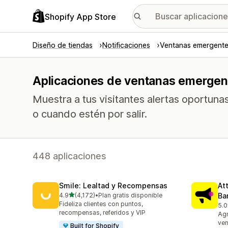
Shopify App Store
Diseño de tiendas
Notificaciones
Ventanas emergent
Aplicaciones de ventanas emergen
Muestra a tus visitantes alertas oportun
o cuando estén por salir.
448 aplicaciones
Smile: Lealtad y Recompensas
At
de 5 estrellas
4.9
(4,172)
•
Plan gratis disponible
Ba
4172 reseñas en total
Fideliza clientes con puntos,
5.0
101
recompensas, referidos y VIP
Agr
ven
Built for Shopify