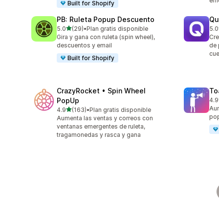
eme
Built for Shopify
PB: Ruleta Popup Descuento
Qu
de 5 estrellas
5.0
(29)
•
Plan gratis disponible
5.0
29 reseñas en total
122
Gira y gana con ruleta (spin wheel),
Cre
descuentos y email
de 
cue
Built for Shopify
CrazyRocket • Spin Wheel
To
PopUp
4.9
504
Aum
de 5 estrellas
4.9
(163)
•
Plan gratis disponible
163 reseñas en total
pop
Aumenta las ventas y correos con
ventanas emergentes de ruleta,
tragamonedas y rasca y gana