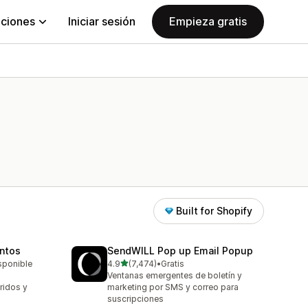
aciones
Iniciar sesión
Empieza gratis
Built for Shopify
untos
SendWILL Pop up Email Popup
de 5 estrellas
isponible
4.9
(7,474)
•
Gratis
7474 reseñas en total
Ventanas emergentes de boletín y
ridos y
marketing por SMS y correo para
suscripciones