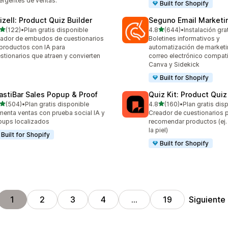
rgentes de ventas.
Built for Shopify
izell: Product Quiz Builder
Seguno Email Marketi
de 5 estrellas
de 5 estrellas
(122)
•
Plan gratis disponible
4.8
(644)
•
Instalación gra
 reseñas en total
644 reseñas en total
ador de embudos de cuestionarios
Boletines informativos y
productos con IA para
automatización de marketi
stionarios que atraen y convierten
correo electrónico compat
Canva y Sidekick
Built for Shopify
astiBar Sales Popup & Proof
Quiz Kit: Product Qui
de 5 estrellas
de 5 estrellas
(504)
•
Plan gratis disponible
4.8
(160)
•
Plan gratis dis
 reseñas en total
160 reseñas en total
enta ventas con prueba social IA y
Creador de cuestionarios 
ups localizados
recomendar productos (ej.
la piel)
Built for Shopify
Built for Shopify
Siguiente
1
2
3
4
…
19