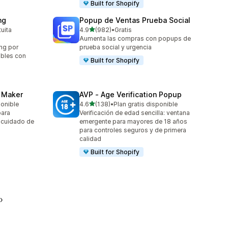
Built for Shopify
ng
Popup de Ventas Prueba Social
de 5 estrellas
tuita
4.9
(982)
•
Gratis
982 reseñas en total
Aumenta las compras con popups de
ng por
prueba social y urgencia
ibles con
Built for Shopify
z Maker
AVP ‑ Age Verification Popup
de 5 estrellas
ponible
4.6
(138)
•
Plan gratis disponible
138 reseñas en total
para
Verificación de edad sencilla: ventana
 cuidado de
emergente para mayores de 18 años
para controles seguros y de primera
calidad
Built for Shopify