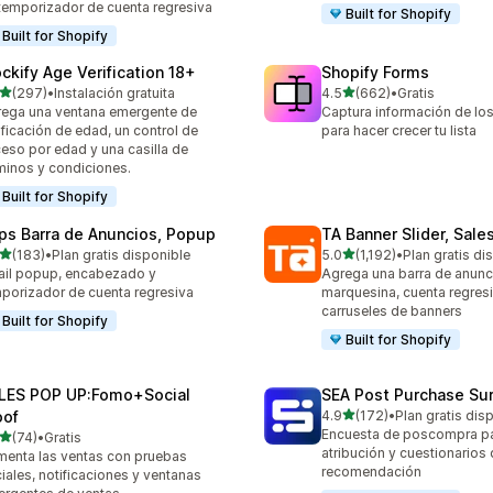
temporizador de cuenta regresiva
Built for Shopify
Built for Shopify
ockify Age Verification 18+
Shopify Forms
de 5 estrellas
de 5 estrellas
(297)
•
Instalación gratuita
4.5
(662)
•
Gratis
 reseñas en total
662 reseñas en total
ega una ventana emergente de
Captura información de los
ificación de edad, un control de
para hacer crecer tu lista
eso por edad y una casilla de
minos y condiciones.
Built for Shopify
ps Barra de Anuncios, Popup
TA Banner Slider, Sale
de 5 estrellas
de 5 estrellas
(183)
•
Plan gratis disponible
5.0
(1,192)
•
Plan gratis di
 reseñas en total
1192 reseñas en total
il popup, encabezado y
Agrega una barra de anunc
porizador de cuenta regresiva
marquesina, cuenta regresi
carruseles de banners
Built for Shopify
Built for Shopify
LES POP UP:Fomo+Social
SEA Post Purchase Su
de 5 estrellas
oof
4.9
(172)
•
Plan gratis dis
172 reseñas en total
Encuesta de poscompra p
de 5 estrellas
(74)
•
Gratis
reseñas en total
atribución y cuestionarios
enta las ventas con pruebas
recomendación
iales, notificaciones y ventanas