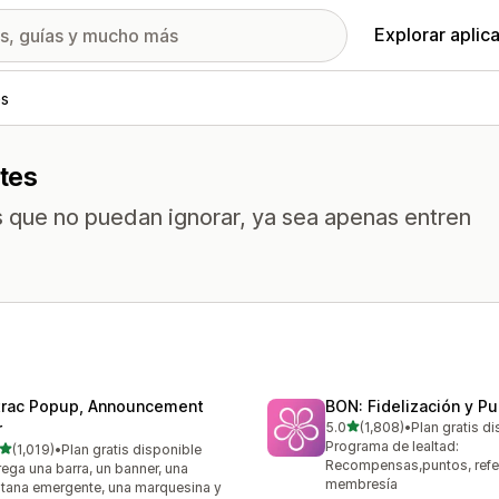
Explorar aplic
es
tes
as que no puedan ignorar, ya sea apenas entren
trac Popup, Announcement
BON: Fidelización y P
de 5 estrellas
r
5.0
(1,808)
•
Plan gratis d
1808 reseñas en total
Programa de lealtad:
de 5 estrellas
(1,019)
•
Plan gratis disponible
9 reseñas en total
Recompensas,puntos, refe
ega una barra, un banner, una
membresía
tana emergente, una marquesina y