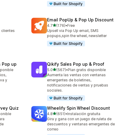
Built for Shopify
Email PopUp & Pop Up Discount
de 5 estrellas
4.7
(176)
•
Free
176 reseñas en total
 clientes
Upsell via Pop Up email, SMS
popups,spin the wheel, newsletter
Built for Shopify
s Pop up
Qikify Sales Pop up & Proof
de 5 estrellas
sponible
5.0
(567)
•
Plan gratis disponible
567 reseñas en total
ios,
Aumenta las ventas con ventanas
va y
emergentes de boletines,
notificaciones de ventas y pruebas
sociales.
Built for Shopify
rvey Quiz
Wheelify Spin Wheel Discount
de 5 estrellas
ponible
4.8
(651)
•
Instalación gratuita
651 reseñas en total
ara
Gira y gana con un juego de ruleta de
 de
descuentos y ventanas emergentes de
correo