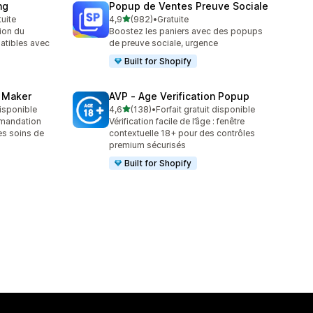
ng
Popup de Ventes Preuve Sociale
étoile(s) sur 5
tuite
4,9
(982)
•
Gratuite
982 avis au total
ion du
Boostez les paniers avec des popups
atibles avec
de preuve sociale, urgence
Built for Shopify
z Maker
AVP ‑ Age Verification Popup
étoile(s) sur 5
disponible
4,6
(138)
•
Forfait gratuit disponible
138 avis au total
mmandation
Vérification facile de l’âge : fenêtre
les soins de
contextuelle 18+ pour des contrôles
premium sécurisés
Built for Shopify