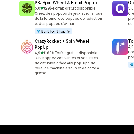
PB: Spin Wheel & Email Popup
Qu
étoile(s) sur 5
5,0
(29)
•
Forfait gratuit disponible
5,0
29 avis au total
122
Créez des popups de jeux avec la roue
Cré
de la fortune, des popups de réduction
pro
et des popups d’e-mail
qui
Built for Shopify
CrazyRocket • Spin Wheel
To
PopUp
4,9
504
Boo
étoile(s) sur 5
4,9
(163)
•
Forfait gratuit disponible
163 avis au total
pop
Développez vos ventes et vos listes
de diffusion grâce aux pop-ups de
roue, de machine à sous et de carte à
gratter