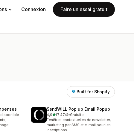
ions
Connexion
Faire un essai gratuit
Built for Shopify
ompenses
SendWILL Pop up Email Popup
étoile(s) sur 5
t disponible
4,9
(7 474)
•
Gratuite
7474 avis au total
nts,
Fenêtres contextuelles de newsletter,
inage
marketing par SMS et e-mail pour les
inscriptions