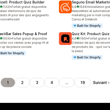
izell: Product Quiz Builder
Seguno Email Marketi
étoile(s) sur 5
étoile(s) sur 5
(122)
•
Forfait gratuit disponible
4,8
(644)
•
Installation gra
 avis au total
644 avis au total
ateur d’entonnoirs de quiz de
Newsletters et automatisat
duits IA pour des quiz engageants
marketing par e-mail comp
 convertissent
Canva et Sidekick
Built for Shopify
astiBar Sales Popup & Proof
Quiz Kit: Product Qui
étoile(s) sur 5
étoile(s) sur 5
(504)
•
Forfait gratuit disponible
4,8
(160)
•
Forfait gratuit 
 avis au total
160 avis au total
stez vos ventes avec popup IA et
Créateur de quiz de reco
 up de preuve sociale
de produits (ex. : quiz sur 
la peau)
Built for Shopify
Built for Shopify
Suivant
1
2
3
4
…
19