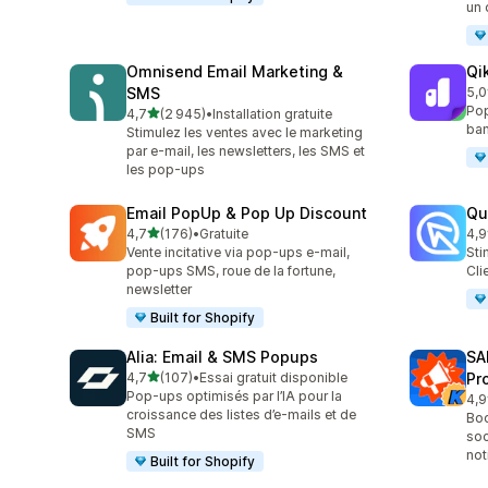
un 
Omnisend Email Marketing &
Qi
SMS
5,0
567
Pop
étoile(s) sur 5
4,7
(2 945)
•
Installation gratuite
2945 avis au total
ban
Stimulez les ventes avec le marketing
par e-mail, les newsletters, les SMS et
les pop-ups
Email PopUp & Pop Up Discount
Qu
étoile(s) sur 5
4,7
(176)
•
Gratuite
4,9
176 avis au total
430
Vente incitative via pop-ups e-mail,
Sti
pop-ups SMS, roue de la fortune,
Cli
newsletter
Built for Shopify
Alia: Email & SMS Popups
SA
étoile(s) sur 5
4,7
(107)
•
Essai gratuit disponible
Pr
107 avis au total
Pop-ups optimisés par l’IA pour la
4,9
74 
croissance des listes d’e-mails et de
Boo
SMS
soc
not
Built for Shopify