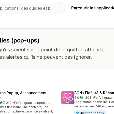
Parcourir les applicat
lles (pop-ups)
u’ils soient sur le point de le quitter, affichez
 alertes qu’ils ne peuvent pas ignorer.
trac Popup, Announcement
BON : Fidélité & Réc
étoile(s) sur 5
r
5,0
(1 808)
•
Forfait gratui
1808 avis au total
Programme de fidélité : Poi
étoile(s) sur 5
(1 019)
•
Forfait gratuit disponible
9 avis au total
récompenses, VIP et parra
utez une barre, une bannière, une
être contextuelle, un en-tête défilant,
Built for Shopify