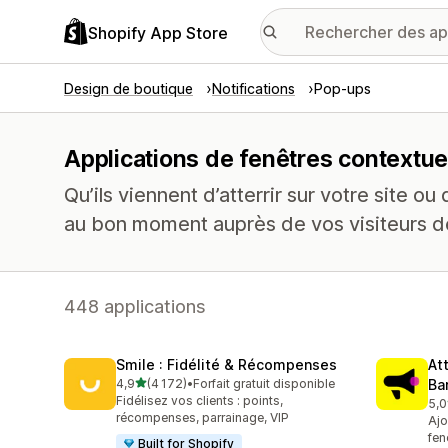
Shopify App Store
Design de boutique
Notifications
Pop-ups
Applications de fenêtres contextue
Qu’ils viennent d’atterrir sur votre site ou q
au bon moment auprès de vos visiteurs des
448 applications
Smile : Fidélité & Récompenses
At
étoile(s) sur 5
4,9
(4 172)
•
Forfait gratuit disponible
Ba
4172 avis au total
Fidélisez vos clients : points,
5,0
101
récompenses, parrainage, VIP
Ajo
fen
Built for Shopify