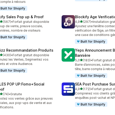
compte à rebours
Built for Shopify
kify Sales Pop up & Proof
Blockify Age Verificat
étoile(s) sur 5
étoile(s) sur 5
(567)
•
Forfait gratuit disponible
4,9
(297)
•
Installation gra
 avis au total
297 avis au total
up de vente, preuve sociale,
Ajoutez une fenêtre contex
nières, nombre de visiteurs
vérification de l’âge, un filt
une case de conditions gé
Built for Shopify
Built for Shopify
izz Recommandation Produits
Yeps Announcement B
étoile(s) sur 5
(430)
•
Forfait gratuit disponible
Bannière
 avis au total
mulez les Ventes, Segmentez vos
étoile(s) sur 5
5,0
(183)
•
Forfait gratuit 
183 avis au total
ents et votre Audience.
Barre d’annonces, sales po
tête, barre compte à rebou
Built for Shopify
Built for Shopify
LES POP UP:Fomo+Social
SEA Post Purchase Su
étoile(s) sur 5
oof
4,9
(172)
•
Forfait gratuit 
172 avis au total
Comprenez vos clients gr
étoile(s) sur 5
(74)
•
Gratuite
avis au total
enquêtes post-achat et N
stez vos ventes grâce aux preuves
iales, aux pop-ups de vente et aux
Built for Shopify
ifications.