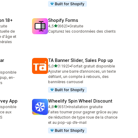
Built for Shopify
ion 18+
Shopify Forms
étoile(s) sur 5
tuite
4,5
(662)
•
Gratuite
662 avis au total
tuelle de
Capturez les coordonnées des clients
re d'âge et
nérales
ar
TA Banner Slider, Sales Pop up
étoile(s) sur 5
5,0
(1 192)
•
Forfait gratuit disponible
1192 avis au total
Ajouter une barre d’annonces, un texte
disponible
défilant, un compte à rebours, des
pup, en-
bannières carrousel
rs
Built for Shopify
rvey App
Wheelify Spin Wheel Discount
étoile(s) sur 5
disponible
4,8
(651)
•
Installation gratuite
651 avis au total
âce aux
Faites tourner pour gagner grâce au jeu
PS
de réduction de type roue de la chance
et au pop-up d’e-mail
Built for Shopify