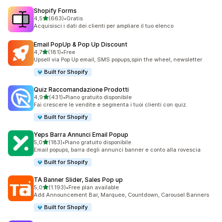
Shopify Forms
stelle su 5
4,5
(663)
•
Gratis
663 recensioni totali
Acquisisci i dati dei clienti per ampliare il tuo elenco
Email PopUp & Pop Up Discount
stelle su 5
4,7
(181)
•
Free
181 recensioni totali
Upsell via Pop Up email, SMS popups,spin the wheel, newsletter
Built for Shopify
Quiz Raccomandazione Prodotti
stelle su 5
4,9
(431)
•
Piano gratuito disponibile
431 recensioni totali
Fai crescere le vendite e segmenta i tuoi clienti con quiz.
Built for Shopify
Yeps Barra Annunci Email Popup
stelle su 5
5,0
(183)
•
Piano gratuito disponibile
183 recensioni totali
Email popups, barra degli annunci banner e conto alla rovescia
Built for Shopify
TA Banner Slider, Sales Pop up
stelle su 5
5,0
(1.193)
•
Free plan available
1193 recensioni totali
Add Announcement Bar, Marquee, Countdown, Carousel Banners
Built for Shopify