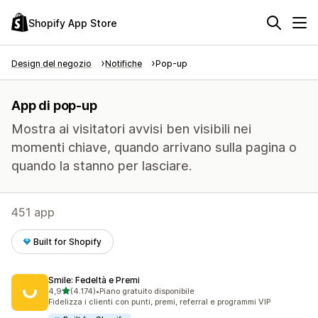
Shopify App Store
Design del negozio
Notifiche
Pop-up
App di pop-up
Mostra ai visitatori avvisi ben visibili nei
momenti chiave, quando arrivano sulla pagina o
quando la stanno per lasciare.
451 app
Built for Shopify
Smile: Fedeltà e Premi
stelle su 5
4,9
(4.174)
•
Piano gratuito disponibile
4174 recensioni totali
Fidelizza i clienti con punti, premi, referral e programmi VIP