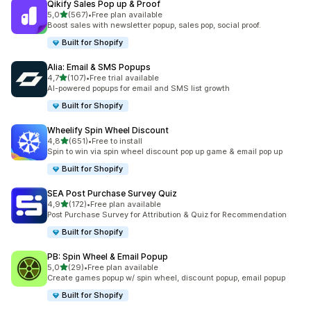
Qikify Sales Pop up & Proof
stelle su 5
5,0
(567)
•
Free plan available
567 recensioni totali
Boost sales with newsletter popup, sales pop, social proof.
Built for Shopify
Alia: Email & SMS Popups
stelle su 5
4,7
(107)
•
Free trial available
107 recensioni totali
AI-powered popups for email and SMS list growth
Built for Shopify
Wheelify Spin Wheel Discount
stelle su 5
4,8
(651)
•
Free to install
651 recensioni totali
Spin to win via spin wheel discount pop up game & email pop up
Built for Shopify
SEA Post Purchase Survey Quiz
stelle su 5
4,9
(172)
•
Free plan available
172 recensioni totali
Post Purchase Survey for Attribution & Quiz for Recommendation
Built for Shopify
PB: Spin Wheel & Email Popup
stelle su 5
5,0
(29)
•
Free plan available
29 recensioni totali
Create games popup w/ spin wheel, discount popup, email popup
Built for Shopify