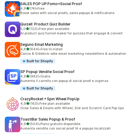
SALES POP UP:Fomo+Social Proof
stelle su 5
4,9
(74)
•
Free
74 recensioni totali
Boost sales with social proofs, sales popups & notifications.
Quizell: Product Quiz Builder
stelle su 5
5,0
(122)
•
Free plan available
122 recensioni totali
AI product quiz funnel maker for quizzes that engage & convert
Seguno Email Marketing
stelle su 5
4,8
(644)
•
Free to install
644 recensioni totali
Canva & Sidekick-able email marketing newsletters & automation
Built for Shopify
SP Popup Vendite Social Proof
stelle su 5
4,9
(982)
•
Gratis
982 recensioni totali
Aumenta il carrello con popup di social proof e urgenza
Built for Shopify
CrazyRocket • Spin Wheel PopUp
stelle su 5
4,9
(163)
•
Free plan available
163 recensioni totali
Grow Sales & Emails with Wheel, Slot and Scratch Card Pop Ups
ToastiBar Sales Popup & Proof
stelle su 5
4,9
(504)
•
Piano gratuito disponibile
504 recensioni totali
Aumenta vendite con social proof IA e popups localizzati