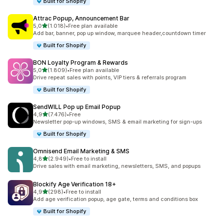
Built for Shopify
Attrac Popup, Announcement Bar
stelle su 5
5,0
(1.018)
•
Free plan available
1018 recensioni totali
Add bar, banner, pop up window, marquee header,countdown timer
Built for Shopify
BON Loyalty Program & Rewards
stelle su 5
5,0
(1.809)
•
Free plan available
1809 recensioni totali
Drive repeat sales with points, VIP tiers & referrals program
Built for Shopify
SendWILL Pop up Email Popup
stelle su 5
4,9
(7.476)
•
Free
7476 recensioni totali
Newsletter pop-up windows, SMS & email marketing for sign-ups
Built for Shopify
Omnisend Email Marketing & SMS
stelle su 5
4,8
(2.949)
•
Free to install
2949 recensioni totali
Drive sales with email marketing, newsletters, SMS, and popups
Blockify Age Verification 18+
stelle su 5
4,9
(298)
•
Free to install
298 recensioni totali
Add age verification popup, age gate, terms and conditions box
Built for Shopify