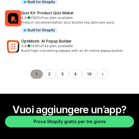
Built for Shopify
Quiz Kit: Product Quiz Maker
stelle su 5
4,8
(160)
•
Free plan available
160 recensioni totali
Product recommendation quiz builder (eg skincare quiz)
Built for Shopify
OptiMonk: AI Popup Builder
stelle su 5
4,8
(418)
•
Free plan available
418 recensioni totali
Build high-converting popups with an AI-native popup builder.
1
2
3
4
19
Vuoi aggiungere un’app?
Prova Shopify gratis per tre giorni