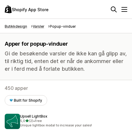
Shopify App Store
Butikkdesign
Varsler
Popup-vinduer
Apper for popup-vinduer
Gi de besøkende varsler de ikke kan gå glipp av,
til riktig tid, enten det er når de ankommer eller
er i ferd med å forlate butikken.
450 apper
Built for Shopify
Upsell LightBox
av 5 stjerner
5,0
(2)
•
Free
Totalt 2 omtaler
Unique lightbox modal to increase your sales!