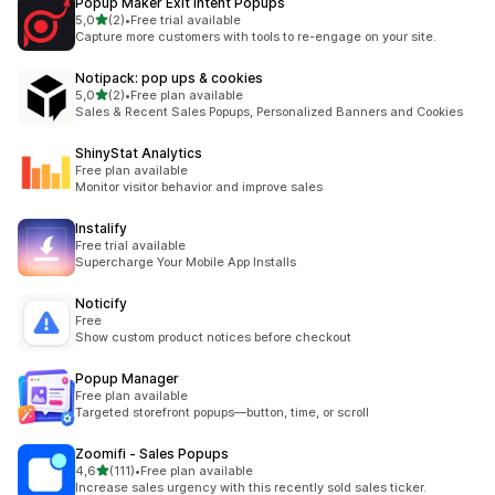
Popup Maker Exit Intent Popups
av 5 stjerner
5,0
(2)
•
Free trial available
Totalt 2 omtaler
Capture more customers with tools to re-engage on your site.
Notipack: pop ups & cookies
av 5 stjerner
5,0
(2)
•
Free plan available
Totalt 2 omtaler
Sales & Recent Sales Popups, Personalized Banners and Cookies
ShinyStat Analytics
Free plan available
Monitor visitor behavior and improve sales
Instalify
Free trial available
Supercharge Your Mobile App Installs
Noticify
Free
Show custom product notices before checkout
Popup Manager
Free plan available
Targeted storefront popups—button, time, or scroll
Zoomifi ‑ Sales Popups
av 5 stjerner
4,6
(111)
•
Free plan available
Totalt 111 omtaler
Increase sales urgency with this recently sold sales ticker.