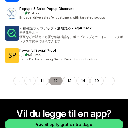
Popups & Sales Popup Discount
av 5 stjerner
5,0
(1)
•
Free
Totalt 1 omtaler
Engage, drive sales for customers with targeted popups
年齢確認ポップアップ・酒類対応 ‑ AgeCheck
無料体験あり
酒類などの販売に必要な年齢確認を、ポップアップとカートのチェックボ
ックスで簡単に導入できます。
Powerful Social Proof
av 5 stjerner
5,0
(3)
•
Free
Totalt 3 omtaler
Sales Pop for showing Social Proof of recent orders
1
11
12
13
14
19
Vil du legge til en app?
Prøv Shopify gratis i tre dager