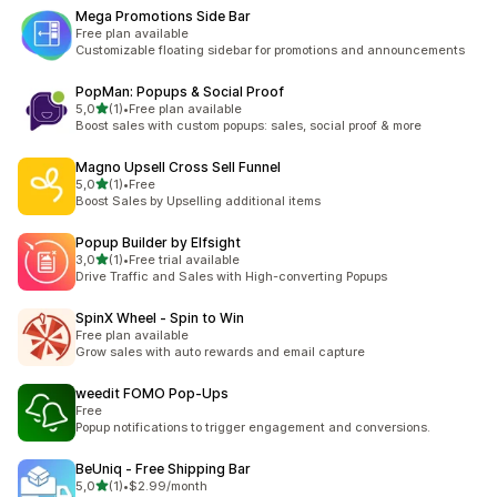
Mega Promotions Side Bar
Free plan available
Customizable floating sidebar for promotions and announcements
PopMan: Popups & Social Proof
av 5 stjerner
5,0
(1)
•
Free plan available
Totalt 1 omtaler
Boost sales with custom popups: sales, social proof & more
Magno Upsell Cross Sell Funnel
av 5 stjerner
5,0
(1)
•
Free
Totalt 1 omtaler
Boost Sales by Upselling additional items
Popup Builder by Elfsight
av 5 stjerner
3,0
(1)
•
Free trial available
Totalt 1 omtaler
Drive Traffic and Sales with High-converting Popups
SpinX Wheel ‑ Spin to Win
Free plan available
Grow sales with auto rewards and email capture
weedit FOMO Pop‑Ups
Free
Popup notifications to trigger engagement and conversions.
BeUniq ‑ Free Shipping Bar
av 5 stjerner
5,0
(1)
•
$2.99/month
Totalt 1 omtaler