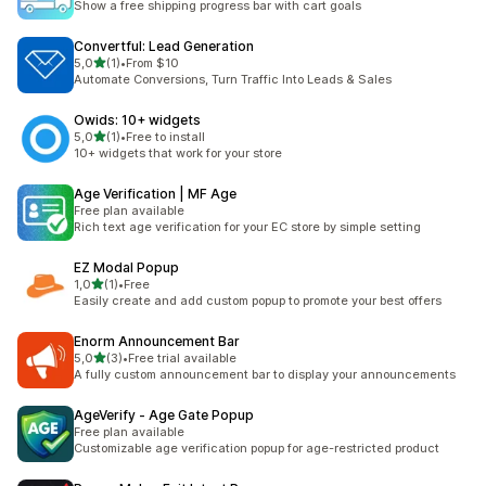
Show a free shipping progress bar with cart goals
Convertful: Lead Generation
av 5 stjerner
5,0
(1)
•
From $10
Totalt 1 omtaler
Automate Conversions, Turn Traffic Into Leads & Sales
Owids: 10+ widgets
av 5 stjerner
5,0
(1)
•
Free to install
Totalt 1 omtaler
10+ widgets that work for your store
Age Verification | MF Age
Free plan available
Rich text age verification for your EC store by simple setting
EZ Modal Popup
av 5 stjerner
1,0
(1)
•
Free
Totalt 1 omtaler
Easily create and add custom popup to promote your best offers
Enorm Announcement Bar
av 5 stjerner
5,0
(3)
•
Free trial available
Totalt 3 omtaler
A fully custom announcement bar to display your announcements
AgeVerify ‑ Age Gate Popup
Free plan available
Customizable age verification popup for age-restricted product