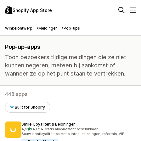
Shopify App Store
Winkelontwerp
Meldingen
Pop-ups
Pop-up-apps
Toon bezoekers tijdige meldingen die ze niet
kunnen negeren, meteen bij aankomst of
wanneer ze op het punt staan te vertrekken.
448 apps
Built for Shopify
Smile: Loyaliteit & Beloningen
van 5 sterren
4,9
(4.171)
•
Gratis abonnement beschikbaar
4171 recensies in totaal
Bouw klantloyaliteit op met punten, beloningen, referrals, VIP