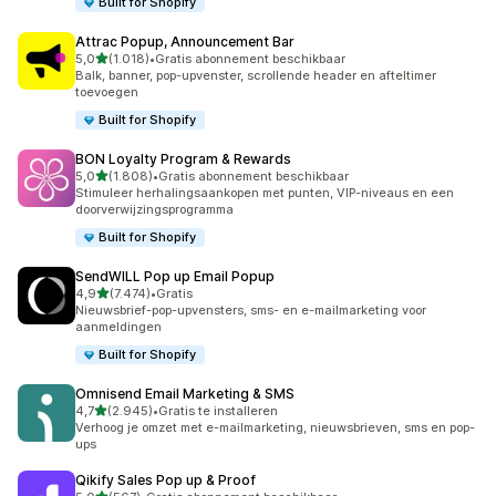
Built for Shopify
Attrac Popup, Announcement Bar
van 5 sterren
5,0
(1.018)
•
Gratis abonnement beschikbaar
1018 recensies in totaal
Balk, banner, pop-upvenster, scrollende header en afteltimer
toevoegen
Built for Shopify
BON Loyalty Program & Rewards
van 5 sterren
5,0
(1.808)
•
Gratis abonnement beschikbaar
1808 recensies in totaal
Stimuleer herhalingsaankopen met punten, VIP-niveaus en een
doorverwijzingsprogramma
Built for Shopify
SendWILL Pop up Email Popup
van 5 sterren
4,9
(7.474)
•
Gratis
7474 recensies in totaal
Nieuwsbrief-pop-upvensters, sms- en e-mailmarketing voor
aanmeldingen
Built for Shopify
Omnisend Email Marketing & SMS
van 5 sterren
4,7
(2.945)
•
Gratis te installeren
2945 recensies in totaal
Verhoog je omzet met e-mailmarketing, nieuwsbrieven, sms en pop-
ups
Qikify Sales Pop up & Proof