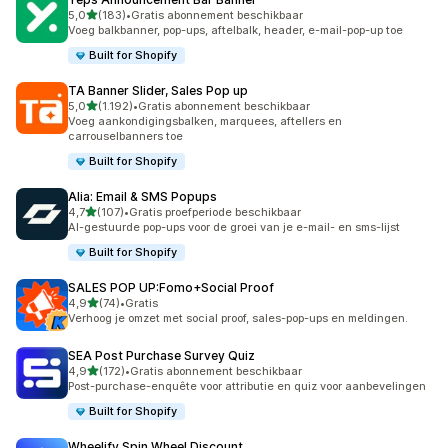
van 5 sterren
5,0
(183)
•
Gratis abonnement beschikbaar
183 recensies in totaal
Voeg balkbanner, pop-ups, aftelbalk, header, e-mail-pop-up toe
Built for Shopify
TA Banner Slider, Sales Pop up
van 5 sterren
5,0
(1.192)
•
Gratis abonnement beschikbaar
1192 recensies in totaal
Voeg aankondigingsbalken, marquees, aftellers en
carrouselbanners toe
Built for Shopify
Alia: Email & SMS Popups
van 5 sterren
4,7
(107)
•
Gratis proefperiode beschikbaar
107 recensies in totaal
AI-gestuurde pop-ups voor de groei van je e-mail- en sms-lijst
Built for Shopify
SALES POP UP:Fomo+Social Proof
van 5 sterren
4,9
(74)
•
Gratis
74 recensies in totaal
Verhoog je omzet met social proof, sales-pop-ups en meldingen.
SEA Post Purchase Survey Quiz
van 5 sterren
4,9
(172)
•
Gratis abonnement beschikbaar
172 recensies in totaal
Post-purchase-enquête voor attributie en quiz voor aanbevelingen
Built for Shopify
Wheelify Spin Wheel Discount