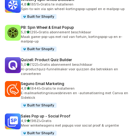
van 5 sterren
4,8
(651)
•
Gratis te installeren
651 recensies in totaal
Spin-to-win via spin wheel-kortingspop-upspel en e-mailpop-up
Built for Shopify
PB: Spin Wheel & Email Popup
van 5 sterren
5,0
(29)
•
Gratis abonnement beschikbaar
29 recensies in totaal
Maak game-pop-ups met rad van fortuin, kortingspop-up en e-
mailpop-up
Built for Shopify
Quizell: Product Quiz Builder
van 5 sterren
5,0
(122)
•
Gratis abonnement beschikbaar
122 recensies in totaal
AI-productquiz-funnelmaker voor quizzen die betrekken en
converteren
Seguno Email Marketing
van 5 sterren
4,8
(644)
•
Gratis te installeren
644 recensies in totaal
E-mailmarketingnieuwsbrieven en -automatisering met Canva en
Sidekick
Built for Shopify
Sales Pop up ‑ Social Proof
van 5 sterren
4,9
(982)
•
Gratis
982 recensies in totaal
Meer winkelwagens met popups voor social proof & urgentie
Built for Shopify