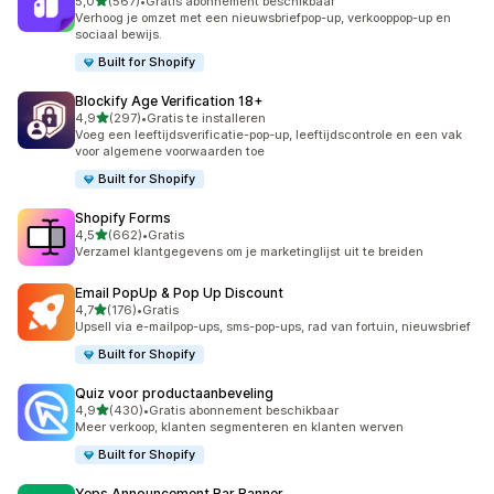
van 5 sterren
5,0
(567)
•
Gratis abonnement beschikbaar
567 recensies in totaal
Verhoog je omzet met een nieuwsbriefpop-up, verkooppop-up en
sociaal bewijs.
Built for Shopify
Blockify Age Verification 18+
van 5 sterren
4,9
(297)
•
Gratis te installeren
297 recensies in totaal
Voeg een leeftijdsverificatie-pop-up, leeftijdscontrole en een vak
voor algemene voorwaarden toe
Built for Shopify
Shopify Forms
van 5 sterren
4,5
(662)
•
Gratis
662 recensies in totaal
Verzamel klantgegevens om je marketinglijst uit te breiden
Email PopUp & Pop Up Discount
van 5 sterren
4,7
(176)
•
Gratis
176 recensies in totaal
Upsell via e-mailpop-ups, sms-pop-ups, rad van fortuin, nieuwsbrief
Built for Shopify
Quiz voor productaanbeveling
van 5 sterren
4,9
(430)
•
Gratis abonnement beschikbaar
430 recensies in totaal
Meer verkoop, klanten segmenteren en klanten werven
Built for Shopify
Yeps Announcement Bar Banner