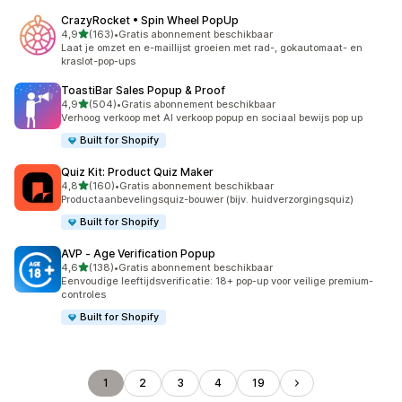
CrazyRocket • Spin Wheel PopUp
van 5 sterren
4,9
(163)
•
Gratis abonnement beschikbaar
163 recensies in totaal
Laat je omzet en e-maillijst groeien met rad-, gokautomaat- en
kraslot-pop-ups
ToastiBar Sales Popup & Proof
van 5 sterren
4,9
(504)
•
Gratis abonnement beschikbaar
504 recensies in totaal
Verhoog verkoop met AI verkoop popup en sociaal bewijs pop up
Built for Shopify
Quiz Kit: Product Quiz Maker
van 5 sterren
4,8
(160)
•
Gratis abonnement beschikbaar
160 recensies in totaal
Productaanbevelingsquiz-bouwer (bijv. huidverzorgingsquiz)
Built for Shopify
AVP ‑ Age Verification Popup
van 5 sterren
4,6
(138)
•
Gratis abonnement beschikbaar
138 recensies in totaal
Eenvoudige leeftijdsverificatie: 18+ pop-up voor veilige premium-
controles
Built for Shopify
1
2
3
4
19