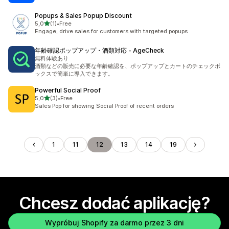
Popups & Sales Popup Discount
na 5 gwiazdek
5,0
(1)
•
Free
Łączna liczba recenzji: 1
Engage, drive sales for customers with targeted popups
年齢確認ポップアップ・酒類対応 ‑ AgeCheck
無料体験あり
酒類などの販売に必要な年齢確認を、ポップアップとカートのチェックボ
ックスで簡単に導入できます。
Powerful Social Proof
na 5 gwiazdek
5,0
(3)
•
Free
Łączna liczba recenzji: 3
Sales Pop for showing Social Proof of recent orders
1
11
12
13
14
19
Chcesz dodać aplikację?
Wypróbuj Shopify za darmo przez 3 dni