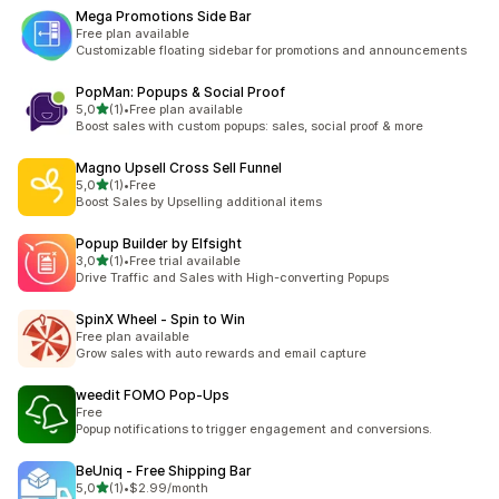
Mega Promotions Side Bar
Free plan available
Customizable floating sidebar for promotions and announcements
PopMan: Popups & Social Proof
na 5 gwiazdek
5,0
(1)
•
Free plan available
Łączna liczba recenzji: 1
Boost sales with custom popups: sales, social proof & more
Magno Upsell Cross Sell Funnel
na 5 gwiazdek
5,0
(1)
•
Free
Łączna liczba recenzji: 1
Boost Sales by Upselling additional items
Popup Builder by Elfsight
na 5 gwiazdek
3,0
(1)
•
Free trial available
Łączna liczba recenzji: 1
Drive Traffic and Sales with High-converting Popups
SpinX Wheel ‑ Spin to Win
Free plan available
Grow sales with auto rewards and email capture
weedit FOMO Pop‑Ups
Free
Popup notifications to trigger engagement and conversions.
BeUniq ‑ Free Shipping Bar
na 5 gwiazdek
5,0
(1)
•
$2.99/month
Łączna liczba recenzji: 1