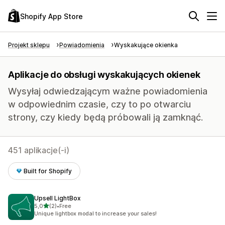
Shopify App Store
Projekt sklepu
Powiadomienia
Wyskakujące okienka
Aplikacje do obsługi wyskakujących okienek
Wysyłaj odwiedzającym ważne powiadomienia
w odpowiednim czasie, czy to po otwarciu
strony, czy kiedy będą próbowali ją zamknąć.
451 aplikacje(-i)
Built for Shopify
Upsell LightBox
na 5 gwiazdek
5,0
(2)
•
Free
Łączna liczba recenzji: 2
Unique lightbox modal to increase your sales!