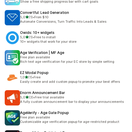
Show a free shipping progress bar with cart goals
Convertful: Lead Generation
na 5 gwiazdek
5,0
(1)
•
From $10
Łączna liczba recenzji: 1
Automate Conversions, Turn Traffic Into Leads & Sales
Owids: 10+ widgets
na 5 gwiazdek
5,0
(1)
•
Free to install
Łączna liczba recenzji: 1
10+ widgets that work for your store
Age Verification | MF Age
Free plan available
Rich text age verification for your EC store by simple setting
EZ Modal Popup
na 5 gwiazdek
1,0
(1)
•
Free
Łączna liczba recenzji: 1
Easily create and add custom popup to promote your best offers
Enorm Announcement Bar
na 5 gwiazdek
5,0
(3)
•
Free trial available
Łączna liczba recenzji: 3
A fully custom announcement bar to display your announcements
AgeVerify ‑ Age Gate Popup
Free plan available
Customizable age verification popup for age-restricted product