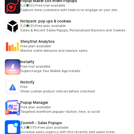
Popup Maker Exit Intent Popups
na 5 gwiazdek
5,0
(2)
•
Free trial available
Łączna liczba recenzji: 2
Capture more customers with tools to re-engage on your site.
Notipack: pop ups & cookies
na 5 gwiazdek
5,0
(2)
•
Free plan available
Łączna liczba recenzji: 2
Sales & Recent Sales Popups, Personalized Banners and Cookies
ShinyStat Analytics
Free plan available
Monitor visitor behavior and improve sales
Instalify
Free trial available
Supercharge Your Mobile App Installs
Noticify
Free
Show custom product notices before checkout
Popup Manager
Free plan available
Targeted storefront popups—button, time, or scroll
Zoomifi ‑ Sales Popups
na 5 gwiazdek
4,6
(111)
•
Free plan available
Łączna liczba recenzji: 111
Increase sales urgency with this recently sold sales ticker.