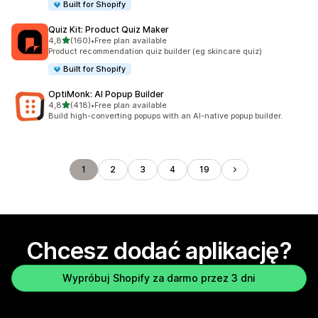
Built for Shopify
Quiz Kit: Product Quiz Maker
na 5 gwiazdek
4,8
(160)
•
Free plan available
Łączna liczba recenzji: 160
Product recommendation quiz builder (eg skincare quiz)
Built for Shopify
OptiMonk: AI Popup Builder
na 5 gwiazdek
4,8
(418)
•
Free plan available
Łączna liczba recenzji: 418
Build high-converting popups with an AI-native popup builder.
1
2
3
4
19
Chcesz dodać aplikację?
Wypróbuj Shopify za darmo przez 3 dni