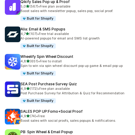
Qikify Sales Pop up & Proof
na 5 gwiazdek
5,0
(567)
•
Free plan available
Łączna liczba recenzji: 567
Boost sales with newsletter popup, sales pop, social proof.
Built for Shopify
Alia: Email & SMS Popups
na 5 gwiazdek
4,7
(107)
•
Free trial available
Łączna liczba recenzji: 107
AI-powered popups for email and SMS list growth
Built for Shopify
Wheelify Spin Wheel Discount
na 5 gwiazdek
4,8
(651)
•
Free to install
Łączna liczba recenzji: 651
Spin to win via spin wheel discount pop up game & email pop up
Built for Shopify
SEA Post Purchase Survey Quiz
na 5 gwiazdek
4,9
(172)
•
Free plan available
Łączna liczba recenzji: 172
Post Purchase Survey for Attribution & Quiz for Recommendation
Built for Shopify
SALES POP UP:Fomo+Social Proof
na 5 gwiazdek
4,9
(74)
•
Free
Łączna liczba recenzji: 74
Boost sales with social proofs, sales popups & notifications.
PB: Spin Wheel & Email Popup