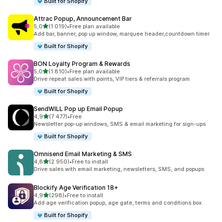
Built for Shopify
Attrac Popup, Announcement Bar
na 5 gwiazdek
5,0
(1 019)
•
Free plan available
Łączna liczba recenzji: 1019
Add bar, banner, pop up window, marquee header,countdown timer
Built for Shopify
BON Loyalty Program & Rewards
na 5 gwiazdek
5,0
(1 810)
•
Free plan available
Łączna liczba recenzji: 1810
Drive repeat sales with points, VIP tiers & referrals program
Built for Shopify
SendWILL Pop up Email Popup
na 5 gwiazdek
4,9
(7 477)
•
Free
Łączna liczba recenzji: 7477
Newsletter pop-up windows, SMS & email marketing for sign-ups
Built for Shopify
Omnisend Email Marketing & SMS
na 5 gwiazdek
4,8
(2 950)
•
Free to install
Łączna liczba recenzji: 2950
Drive sales with email marketing, newsletters, SMS, and popups
Blockify Age Verification 18+
na 5 gwiazdek
4,9
(298)
•
Free to install
Łączna liczba recenzji: 298
Add age verification popup, age gate, terms and conditions box
Built for Shopify