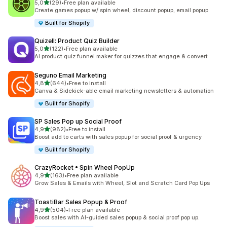
na 5 gwiazdek
5,0
(29)
•
Free plan available
Łączna liczba recenzji: 29
Create games popup w/ spin wheel, discount popup, email popup
Built for Shopify
Quizell: Product Quiz Builder
na 5 gwiazdek
5,0
(122)
•
Free plan available
Łączna liczba recenzji: 122
AI product quiz funnel maker for quizzes that engage & convert
Seguno Email Marketing
na 5 gwiazdek
4,8
(644)
•
Free to install
Łączna liczba recenzji: 644
Canva & Sidekick-able email marketing newsletters & automation
Built for Shopify
SP Sales Pop up Social Proof
na 5 gwiazdek
4,9
(982)
•
Free to install
Łączna liczba recenzji: 982
Boost add to carts with sales popup for social proof & urgency
Built for Shopify
CrazyRocket • Spin Wheel PopUp
na 5 gwiazdek
4,9
(163)
•
Free plan available
Łączna liczba recenzji: 163
Grow Sales & Emails with Wheel, Slot and Scratch Card Pop Ups
ToastiBar Sales Popup & Proof
na 5 gwiazdek
4,9
(504)
•
Free plan available
Łączna liczba recenzji: 504
Boost sales with AI-guided sales popup & social proof pop up.