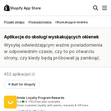
Shopify App Store
Projekt sklepu
Powiadomienia
Wyskakujące okienka
Aplikacje do obsługi wyskakujących okienek
Wysyłaj odwiedzającym ważne powiadomienia
w odpowiednim czasie, czy to po otwarciu
strony, czy kiedy będą próbowali ją zamknąć.
452 aplikacje(-i)
Built for Shopify
Smile: Loyalty Program Rewards
na 5 gwiazdek
4,9
(4 175)
•
Free plan available
Łączna liczba recenzji: 4175
Grow customer loyalty with points, rewards & VIP tiers