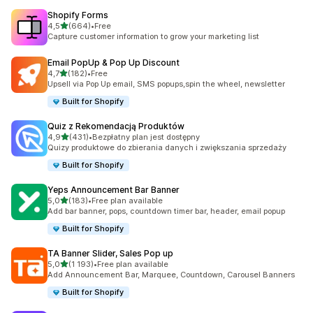
Shopify Forms
na 5 gwiazdek
4,5
(664)
•
Free
Łączna liczba recenzji: 664
Capture customer information to grow your marketing list
Email PopUp & Pop Up Discount
na 5 gwiazdek
4,7
(182)
•
Free
Łączna liczba recenzji: 182
Upsell via Pop Up email, SMS popups,spin the wheel, newsletter
Built for Shopify
Quiz z Rekomendacją Produktów
na 5 gwiazdek
4,9
(431)
•
Bezpłatny plan jest dostępny
Łączna liczba recenzji: 431
Quizy produktowe do zbierania danych i zwiększania sprzedaży
Built for Shopify
Yeps Announcement Bar Banner
na 5 gwiazdek
5,0
(183)
•
Free plan available
Łączna liczba recenzji: 183
Add bar banner, pops, countdown timer bar, header, email popup
Built for Shopify
TA Banner Slider, Sales Pop up
na 5 gwiazdek
5,0
(1 193)
•
Free plan available
Łączna liczba recenzji: 1193
Add Announcement Bar, Marquee, Countdown, Carousel Banners
Built for Shopify