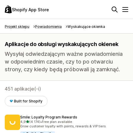
Shopify App Store
Projekt sklepu
Powiadomienia
Wyskakujące okienka
Aplikacje do obsługi wyskakujących okienek
Wysyłaj odwiedzającym ważne powiadomienia
w odpowiednim czasie, czy to po otwarciu
strony, czy kiedy będą próbowali ją zamknąć.
451 aplikacje(-i)
Built for Shopify
Smile: Loyalty Program Rewards
na 5 gwiazdek
4,9
(4 174)
•
Free plan available
Łączna liczba recenzji: 4174
Grow customer loyalty with points, rewards & VIP tiers