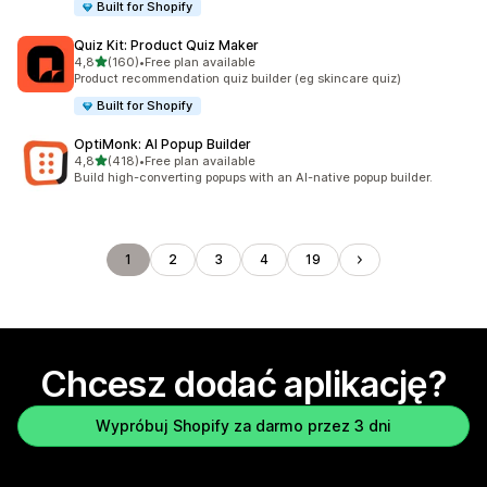
Built for Shopify
Quiz Kit: Product Quiz Maker
na 5 gwiazdek
4,8
(160)
•
Free plan available
Łączna liczba recenzji: 160
Product recommendation quiz builder (eg skincare quiz)
Built for Shopify
OptiMonk: AI Popup Builder
na 5 gwiazdek
4,8
(418)
•
Free plan available
Łączna liczba recenzji: 418
Build high-converting popups with an AI-native popup builder.
1
2
3
4
19
Chcesz dodać aplikację?
Wypróbuj Shopify za darmo przez 3 dni