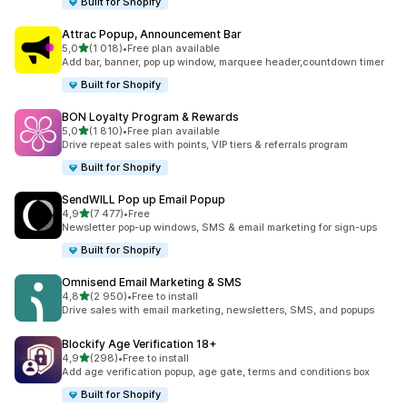
Built for Shopify
Attrac Popup, Announcement Bar
na 5 gwiazdek
5,0
(1 018)
•
Free plan available
Łączna liczba recenzji: 1018
Add bar, banner, pop up window, marquee header,countdown timer
Built for Shopify
BON Loyalty Program & Rewards
na 5 gwiazdek
5,0
(1 810)
•
Free plan available
Łączna liczba recenzji: 1810
Drive repeat sales with points, VIP tiers & referrals program
Built for Shopify
SendWILL Pop up Email Popup
na 5 gwiazdek
4,9
(7 477)
•
Free
Łączna liczba recenzji: 7477
Newsletter pop-up windows, SMS & email marketing for sign-ups
Built for Shopify
Omnisend Email Marketing & SMS
na 5 gwiazdek
4,8
(2 950)
•
Free to install
Łączna liczba recenzji: 2950
Drive sales with email marketing, newsletters, SMS, and popups
Blockify Age Verification 18+
na 5 gwiazdek
4,9
(298)
•
Free to install
Łączna liczba recenzji: 298
Add age verification popup, age gate, terms and conditions box
Built for Shopify