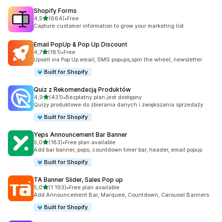
Shopify Forms
na 5 gwiazdek
4,5
(664)
•
Free
Łączna liczba recenzji: 664
Capture customer information to grow your marketing list
Email PopUp & Pop Up Discount
na 5 gwiazdek
4,7
(181)
•
Free
Łączna liczba recenzji: 181
Upsell via Pop Up email, SMS popups,spin the wheel, newsletter
Built for Shopify
Quiz z Rekomendacją Produktów
na 5 gwiazdek
4,9
(431)
•
Bezpłatny plan jest dostępny
Łączna liczba recenzji: 431
Quizy produktowe do zbierania danych i zwiększania sprzedaży
Built for Shopify
Yeps Announcement Bar Banner
na 5 gwiazdek
5,0
(183)
•
Free plan available
Łączna liczba recenzji: 183
Add bar banner, pops, countdown timer bar, header, email popup
Built for Shopify
TA Banner Slider, Sales Pop up
na 5 gwiazdek
5,0
(1 193)
•
Free plan available
Łączna liczba recenzji: 1193
Add Announcement Bar, Marquee, Countdown, Carousel Banners
Built for Shopify