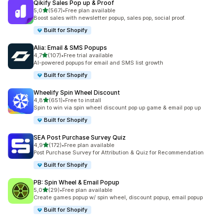
Qikify Sales Pop up & Proof
na 5 gwiazdek
5,0
(567)
•
Free plan available
Łączna liczba recenzji: 567
Boost sales with newsletter popup, sales pop, social proof.
Built for Shopify
Alia: Email & SMS Popups
na 5 gwiazdek
4,7
(107)
•
Free trial available
Łączna liczba recenzji: 107
AI-powered popups for email and SMS list growth
Built for Shopify
Wheelify Spin Wheel Discount
na 5 gwiazdek
4,8
(651)
•
Free to install
Łączna liczba recenzji: 651
Spin to win via spin wheel discount pop up game & email pop up
Built for Shopify
SEA Post Purchase Survey Quiz
na 5 gwiazdek
4,9
(172)
•
Free plan available
Łączna liczba recenzji: 172
Post Purchase Survey for Attribution & Quiz for Recommendation
Built for Shopify
PB: Spin Wheel & Email Popup
na 5 gwiazdek
5,0
(29)
•
Free plan available
Łączna liczba recenzji: 29
Create games popup w/ spin wheel, discount popup, email popup
Built for Shopify