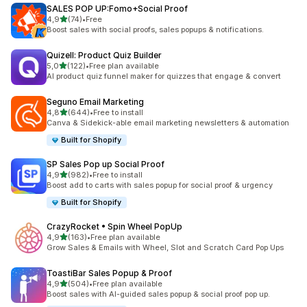
SALES POP UP:Fomo+Social Proof
na 5 gwiazdek
4,9
(74)
•
Free
Łączna liczba recenzji: 74
Boost sales with social proofs, sales popups & notifications.
Quizell: Product Quiz Builder
na 5 gwiazdek
5,0
(122)
•
Free plan available
Łączna liczba recenzji: 122
AI product quiz funnel maker for quizzes that engage & convert
Seguno Email Marketing
na 5 gwiazdek
4,8
(644)
•
Free to install
Łączna liczba recenzji: 644
Canva & Sidekick-able email marketing newsletters & automation
Built for Shopify
SP Sales Pop up Social Proof
na 5 gwiazdek
4,9
(982)
•
Free to install
Łączna liczba recenzji: 982
Boost add to carts with sales popup for social proof & urgency
Built for Shopify
CrazyRocket • Spin Wheel PopUp
na 5 gwiazdek
4,9
(163)
•
Free plan available
Łączna liczba recenzji: 163
Grow Sales & Emails with Wheel, Slot and Scratch Card Pop Ups
ToastiBar Sales Popup & Proof
na 5 gwiazdek
4,9
(504)
•
Free plan available
Łączna liczba recenzji: 504
Boost sales with AI-guided sales popup & social proof pop up.