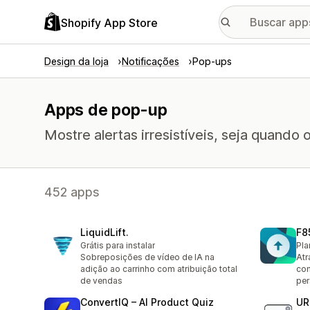
Shopify App Store
Design da loja
Notificações
Pop-ups
Apps de pop-up
Mostre alertas irresistíveis, seja quando 
452 apps
LiquidLift.
F8
Grátis para instalar
Pla
Sobreposições de vídeo de IA na
Atr
adição ao carrinho com atribuição total
com
de vendas
per
ConvertIQ – AI Product Quiz
UR