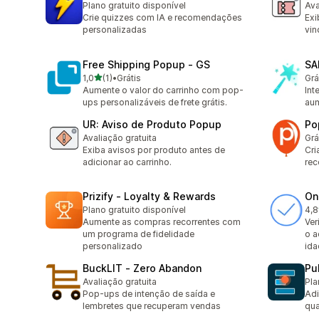
Plano gratuito disponível
Ava
Crie quizzes com IA e recomendações
Exi
personalizadas
vin
Free Shipping Popup ‑ GS
SA
de 5 estrelas
1,0
(1)
•
Grátis
Grá
1 avaliações ao todo
Aumente o valor do carrinho com pop-
Int
ups personalizáveis de frete grátis.
aum
UR: Aviso de Produto Popup
Po
Avaliação gratuita
Grá
Exiba avisos por produto antes de
Cri
adicionar ao carrinho.
rec
Prizify ‑ Loyalty & Rewards
Onl
Plano gratuito disponível
4,8
6 a
Aumente as compras recorrentes com
Ver
um programa de fidelidade
o a
personalizado
ida
BuckLIT ‑ Zero Abandon
Pu
Avaliação gratuita
Pla
Pop-ups de intenção de saída e
Adi
lembretes que recuperam vendas
qua