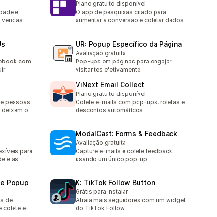
Plano gratuito disponível
idade e
O app de pesquisas criado para
a vendas
aumentar a conversão e coletar dados
Us
UR: Popup Específico da Página
Avaliação gratuita
cebook com
Pop-ups em páginas para engajar
ir
visitantes efetivamente.
ViNext Email Collect
Plano gratuito disponível
ue pessoas
Colete e-mails com pop-ups, roletas e
 deixem o
descontos automáticos
ModalCast: Forms & Feedback
Avaliação gratuita
xíveis para
Capture e-mails e colete feedback
de e as
usando um único pop-up
me Popup
K: TikTok Follow Button
Grátis para instalar
os de
Atraia mais seguidores com um widget
 colete e-
do TikTok Follow.