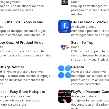
liação gratuita
Grátis
ba pop-ups de cupom de boas-
Pop-up de verificação de 
das para novos clientes.
proteção no checkout par
restritas
LESDISH: 20+ Apps in one
GA: Facebook Follow 
tis
Avaliação gratuita
egração de apps em um só lugar,
Aumente o público do Fa
ente as vendas com um clique!
um widget simples de segu
per Quiz: AI Product Finder
Scroll To Top
tis
Grátis
ador de quiz de produto com IA:
O Scroll To Top permite q
omende produtos e capture e-mails
sem conhecimento técnico
site com um visual incrível
tr Age Verifier
Galanta
de 5 estrelas
(6)
•
Plano gratuito disponível
Plano gratuito disponível
valiações ao todo
ifique a idade dos clientes e impeça
Recompensas simples e fle
cesso de visitantes menores de
promover o LTV, a fidelida
de
compras recorrentes.
lses ‑ Easy Store Hotspots
PlayWin Discount Ga
no gratuito disponível
Avaliação gratuita
cione hotspots interativos a
Engaje visitantes com jog
lquer parte da loja
desconto personalizados e
mails