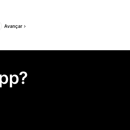
Avançar
app?