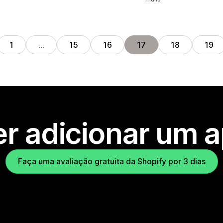
1
…
15
16
17
18
19
r adicionar um 
Faça uma avaliação gratuita da Shopify por 3 dias