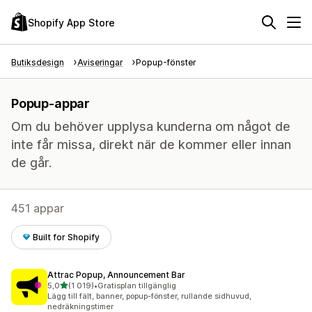
Shopify App Store
Butiksdesign
Aviseringar
Popup-fönster
Popup-appar
Om du behöver upplysa kunderna om något de
inte får missa, direkt när de kommer eller innan
de går.
451 appar
Built for Shopify
Attrac Popup, Announcement Bar
av 5 stjärnor
5,0
(1 019)
•
Gratisplan tillgänglig
1019 recensioner totalt
Lägg till fält, banner, popup-fönster, rullande sidhuvud,
nedräkningstimer