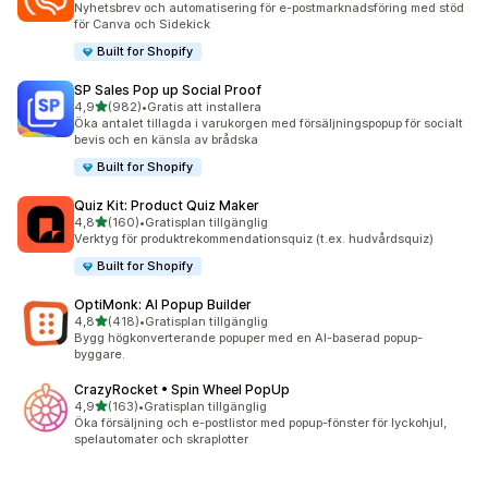
Nyhetsbrev och automatisering för e-postmarknadsföring med stöd
för Canva och Sidekick
Built for Shopify
SP Sales Pop up Social Proof
av 5 stjärnor
4,9
(982)
•
Gratis att installera
982 recensioner totalt
Öka antalet tillagda i varukorgen med försäljningspopup för socialt
bevis och en känsla av brådska
Built for Shopify
Quiz Kit: Product Quiz Maker
av 5 stjärnor
4,8
(160)
•
Gratisplan tillgänglig
160 recensioner totalt
Verktyg för produktrekommendationsquiz (t.ex. hudvårdsquiz)
Built for Shopify
OptiMonk: AI Popup Builder
av 5 stjärnor
4,8
(418)
•
Gratisplan tillgänglig
418 recensioner totalt
Bygg högkonverterande popuper med en AI-baserad popup-
byggare.
CrazyRocket • Spin Wheel PopUp
av 5 stjärnor
4,9
(163)
•
Gratisplan tillgänglig
163 recensioner totalt
Öka försäljning och e-postlistor med popup-fönster för lyckohjul,
spelautomater och skraplotter