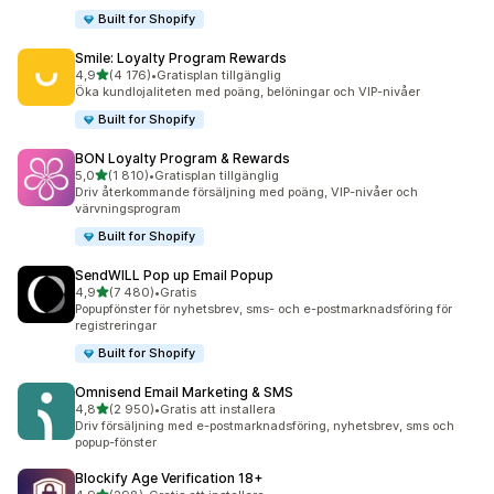
Built for Shopify
Smile: Loyalty Program Rewards
av 5 stjärnor
4,9
(4 176)
•
Gratisplan tillgänglig
4176 recensioner totalt
Öka kundlojaliteten med poäng, belöningar och VIP-nivåer
Built for Shopify
BON Loyalty Program & Rewards
av 5 stjärnor
5,0
(1 810)
•
Gratisplan tillgänglig
1810 recensioner totalt
Driv återkommande försäljning med poäng, VIP-nivåer och
värvningsprogram
Built for Shopify
SendWILL Pop up Email Popup
av 5 stjärnor
4,9
(7 480)
•
Gratis
7480 recensioner totalt
Popupfönster för nyhetsbrev, sms- och e-postmarknadsföring för
registreringar
Built for Shopify
Omnisend Email Marketing & SMS
av 5 stjärnor
4,8
(2 950)
•
Gratis att installera
2950 recensioner totalt
Driv försäljning med e-postmarknadsföring, nyhetsbrev, sms och
popup-fönster
Blockify Age Verification 18+