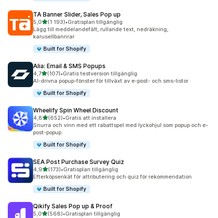
TA Banner Slider, Sales Pop up
av 5 stjärnor
5,0
(1 193)
•
Gratisplan tillgänglig
1193 recensioner totalt
Lägg till meddelandefält, rullande text, nedräkning,
karusellbannrar
Built for Shopify
Alia: Email & SMS Popups
av 5 stjärnor
4,7
(107)
•
Gratis testversion tillgänglig
107 recensioner totalt
AI-drivna popup-fönster för tillväxt av e-post- och sms-listor
Built for Shopify
Wheelify Spin Wheel Discount
av 5 stjärnor
4,8
(652)
•
Gratis att installera
652 recensioner totalt
Snurra och vinn med ett rabattspel med lyckohjul som popup och e-
post-popup
Built for Shopify
SEA Post Purchase Survey Quiz
av 5 stjärnor
4,9
(173)
•
Gratisplan tillgänglig
173 recensioner totalt
Efterköpsenkät för attributering och quiz för rekommendation
Built for Shopify
Qikify Sales Pop up & Proof
av 5 stjärnor
5,0
(568)
•
Gratisplan tillgänglig
568 recensioner totalt