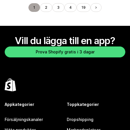
1
2
3
4
19
Vill du lägga till en app?
Prova Shopify gratis i 3 dagar
Appkategorier
Toppkategorier
Försäljningskanaler
Dropshipping
Hitta produkter
Marknadsplatser