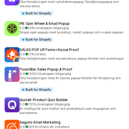
Öka försäljningen med nyhetsbrevspopup, försäljningspopup och
sociala bevis.
Built for Shopify
PB: Spin Wheel & Email Popup
av 5 stjärnor
5,0
(29)
•
Gratisplan tillgänglig
29 recensioner totalt
Skapa spel-popups med lyckohjul, rabatt-popups och e-post-popups
Built for Shopify
SALES POP UP:Fomo+Social Proof
av 5 stjärnor
4,9
(73)
•
Gratis
73 recensioner totalt
Öka försäljningen med sociala bevis, popup-fönster och aviseringar.
ToastiBar Sales Popup & Proof
av 5 stjärnor
4,9
(505)
•
Gratisplan tillgänglig
505 recensioner totalt
Öka försäljningen med AI-styrda popup-fönster för försäljning och
social proof.
Built for Shopify
Quizell: Product Quiz Builder
av 5 stjärnor
5,0
(123)
•
Gratisplan tillgänglig
123 recensioner totalt
AI-verktyg för quiz-trattar och produktquiz som engagerar och
konverterar
Seguno Email Marketing
av 5 stjärnor
4,8
(644)
•
Gratis att installera
644 recensioner totalt