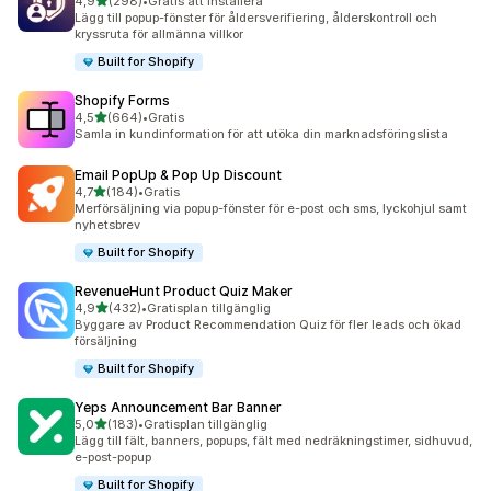
av 5 stjärnor
4,9
(298)
•
Gratis att installera
298 recensioner totalt
Lägg till popup-fönster för åldersverifiering, ålderskontroll och
kryssruta för allmänna villkor
Built for Shopify
Shopify Forms
av 5 stjärnor
4,5
(664)
•
Gratis
664 recensioner totalt
Samla in kundinformation för att utöka din marknadsföringslista
Email PopUp & Pop Up Discount
av 5 stjärnor
4,7
(184)
•
Gratis
184 recensioner totalt
Merförsäljning via popup-fönster för e-post och sms, lyckohjul samt
nyhetsbrev
Built for Shopify
RevenueHunt Product Quiz Maker
av 5 stjärnor
4,9
(432)
•
Gratisplan tillgänglig
432 recensioner totalt
Byggare av Product Recommendation Quiz för fler leads och ökad
försäljning
Built for Shopify
Yeps Announcement Bar Banner
av 5 stjärnor
5,0
(183)
•
Gratisplan tillgänglig
183 recensioner totalt
Lägg till fält, banners, popups, fält med nedräkningstimer, sidhuvud,
e-post-popup
Built for Shopify