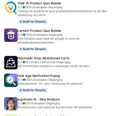
VQB: AI Product Quiz Builder
av 5 stjärnor
5,0
(89)
•
Gratisplan tillgänglig
89 recensioner totalt
Verktyg för quiztrattar med produktrekommendationer för att öka
försäljning och AOV
Built for Shopify
Lantern Product Quiz Builder
av 5 stjärnor
4,9
(115)
•
Gratisplan tillgänglig
115 recensioner totalt
Öka försäljningen med ett snyggt AI-quiz för
produktrekommendationer
Built for Shopify
NavonaAI: Stop Abandoned Carts
av 5 stjärnor
5,0
(8)
•
Gratis testversion tillgänglig
8 recensioner totalt
Låt AI förhindra övergivna varukorgar innan de sker
Hulk Age Verification Popup
av 5 stjärnor
4,6
(68)
•
Gratisplan tillgänglig
68 recensioner totalt
Alderskontroll: 18+ geo-verifiering för säkerhet.
Built for Shopify
superskin AI ‑ Skin Analysis
av 5 stjärnor
5,0
(6)
•
Gratisplan tillgänglig
6 recensioner totalt
AI-hudanalys som matchar kunder med rätt produkter