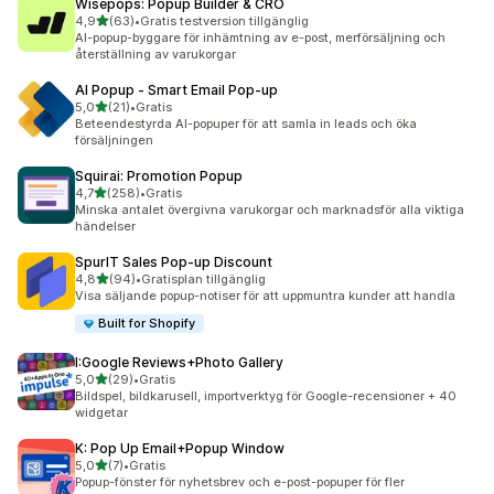
Wisepops: Popup Builder & CRO
av 5 stjärnor
4,9
(63)
•
Gratis testversion tillgänglig
63 recensioner totalt
AI-popup-byggare för inhämtning av e-post, merförsäljning och
återställning av varukorgar
AI Popup ‑ Smart Email Pop‑up
av 5 stjärnor
5,0
(21)
•
Gratis
21 recensioner totalt
Beteendestyrda AI-popuper för att samla in leads och öka
försäljningen
Squirai: Promotion Popup
av 5 stjärnor
4,7
(258)
•
Gratis
258 recensioner totalt
Minska antalet övergivna varukorgar och marknadsför alla viktiga
händelser
SpurIT Sales Pop‑up Discount
av 5 stjärnor
4,8
(94)
•
Gratisplan tillgänglig
94 recensioner totalt
Visa säljande popup-notiser för att uppmuntra kunder att handla
Built for Shopify
I:Google Reviews+Photo Gallery
av 5 stjärnor
5,0
(29)
•
Gratis
29 recensioner totalt
Bildspel, bildkarusell, importverktyg för Google-recensioner + 40
widgetar
K: Pop Up Email+Popup Window
av 5 stjärnor
5,0
(7)
•
Gratis
7 recensioner totalt
Popup-fönster för nyhetsbrev och e-post-popuper för fler