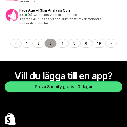
prenumeranter
Face Age AI Skin Analysis Quiz
av 5 stjärnor
5,0
(8)
•
Gratis testversion tillgänglig
8 recensioner totalt
App med AI-hudanalys och quiz för att rekommendera
hudvårdsprodukter.
1
2
3
4
5
6
19
Vill du lägga till en app?
Prova Shopify gratis i 3 dagar