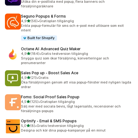
Utöka din e-postlista med popup, flera banners och
försäljningsräknare
Seguno Popups & Forms
av 5 stjärnor
4,9
(56)
•
Gratisplan tillgänglig
56 recensioner totalt
Enkla popup-formulär för sms och e-post med utlösare som exit
intent
Built for Shopify
Octane AI: Advanced Quiz Maker
av 5 stjärnor
4,9
(184)
•
Gratis testversion tillgänglig
184 recensioner totalt
Snygga quiz som ökar försäljning, konverteringar och
prenumeranter
Sales Pop up ‑ Boost Sales Ace
av 5 stjärnor
4,9
(21)
•
Gratis
21 recensioner totalt
Öka försäljningen genom att visa popup-fönster med nyligen lagda
ordrar
Fomo: Social Proof Sales Popup
av 5 stjärnor
4,5
(125)
•
Gratisplan tillgänglig
125 recensioner totalt
Sälj mer med sociala bevis, lågt lagersaldo, recensioner och
försäljnings-popups
Optinify ‑ Email & SMS Popups
av 5 stjärnor
5,0
(8)
•
Gratis testversion tillgänglig
8 recensioner totalt
Designa och kör dina popup-kampanjer på en minut