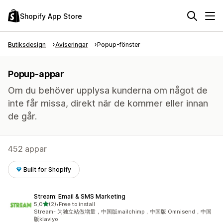
Shopify App Store
Butiksdesign
Aviseringar
Popup-fönster
Popup-appar
Om du behöver upplysa kunderna om något de
inte får missa, direkt när de kommer eller innan
de går.
452 appar
Built for Shopify
Stream: Email & SMS Marketing
av 5 stjärnor
5,0
(2)
•
Free to install
2 recensioner totalt
Stream- 为独立站做增量，中国版mailchimp，中国版 Omnisend，中国
版klaviyo