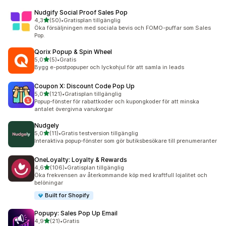
Nudgify Social Proof Sales Pop
av 5 stjärnor
4,3
(50)
•
Gratisplan tillgänglig
50 recensioner totalt
Öka försäljningen med sociala bevis och FOMO-puffar som Sales
Pop.
Qorix Popup & Spin Wheel
av 5 stjärnor
5,0
(5)
•
Gratis
5 recensioner totalt
Bygg e-postpopuper och lyckohjul för att samla in leads
Coupon X: Discount Code Pop Up
av 5 stjärnor
5,0
(121)
•
Gratisplan tillgänglig
121 recensioner totalt
Popup-fönster för rabattkoder och kupongkoder för att minska
antalet övergivna varukorgar
Nudgely
av 5 stjärnor
5,0
(11)
•
Gratis testversion tillgänglig
11 recensioner totalt
Interaktiva popup-fönster som gör butiksbesökare till prenumeranter
OneLoyalty: Loyalty & Rewards
av 5 stjärnor
4,6
(106)
•
Gratisplan tillgänglig
106 recensioner totalt
Öka frekvensen av återkommande köp med kraftfull lojalitet och
belöningar
Built for Shopify
Popupy: Sales Pop Up Email
av 5 stjärnor
4,9
(21)
•
Gratis
21 recensioner totalt