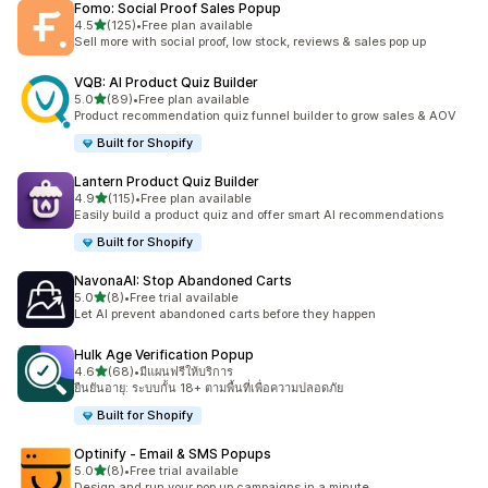
Fomo: Social Proof Sales Popup
เต็ม 5 ดาว
4.5
(125)
•
Free plan available
ทั้งหมด 125 รีวิว
Sell more with social proof, low stock, reviews & sales pop up
VQB: AI Product Quiz Builder
เต็ม 5 ดาว
5.0
(89)
•
Free plan available
ทั้งหมด 89 รีวิว
Product recommendation quiz funnel builder to grow sales & AOV
Built for Shopify
Lantern Product Quiz Builder
เต็ม 5 ดาว
4.9
(115)
•
Free plan available
ทั้งหมด 115 รีวิว
Easily build a product quiz and offer smart AI recommendations
Built for Shopify
NavonaAI: Stop Abandoned Carts
เต็ม 5 ดาว
5.0
(8)
•
Free trial available
ทั้งหมด 8 รีวิว
Let AI prevent abandoned carts before they happen
Hulk Age Verification Popup
เต็ม 5 ดาว
4.6
(68)
•
มีแผนฟรีให้บริการ
ทั้งหมด 68 รีวิว
ยืนยันอายุ: ระบบกั้น 18+ ตามพื้นที่เพื่อความปลอดภัย
Built for Shopify
Optinify ‑ Email & SMS Popups
เต็ม 5 ดาว
5.0
(8)
•
Free trial available
ทั้งหมด 8 รีวิว
Design and run your pop up campaigns in a minute