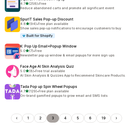
เต็ม 5 ดาว
4.7
(258)
•
Free
ทั้งหมด 258 รีวิว
Reduce abandoned carts and promote all significant event
SpurIT Sales Pop‑up Discount
เต็ม 5 ดาว
4.8
(94)
•
Free plan available
ทั้งหมด 94 รีวิว
Show sales pop-up notifications to encourage customers to buy
Built for Shopify
K: Pop Up Email+Popup Window
เต็ม 5 ดาว
5.0
(7)
•
Free
ทั้งหมด 7 รีวิว
Newsletter pop up window & email popups for more sign ups
Face Age AI Skin Analysis Quiz
เต็ม 5 ดาว
5.0
(8)
•
Free trial available
ทั้งหมด 8 รีวิว
AI Skin Analysis & Quizzes App to Recommend Skincare Products.
Tada Pop up Spin Wheel Popups
เต็ม 5 ดาว
4.7
(129)
•
Free plan available
ทั้งหมด 129 รีวิว
On-brand gamified popups to grow email and SMS lists
1
2
3
4
5
6
19