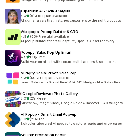
superskin AI ‑ Skin Analysis
เต็ม 5 ดาว
5.0
(6)
•
Free plan available
ทั้งหมด 6 รีวิว
AI skin analysis that matches customers to the right products
Wisepops: Popup Builder & CRO
เต็ม 5 ดาว
4.9
(63)
•
Free trial available
ทั้งหมด 63 รีวิว
AI popup builder for email capture, upsells & cart recovery
Popupy: Sales Pop Up Email
เต็ม 5 ดาว
4.9
(21)
•
Free
ทั้งหมด 21 รีวิว
Build your email list with popup, multi banners & sold count
Nudgify Social Proof Sales Pop
เต็ม 5 ดาว
4.3
(50)
•
Free plan available
ทั้งหมด 50 รีวิว
Boost Sales with Social Proof & FOMO Nudges like Sales Pop.
I:Google Reviews+Photo Gallery
เต็ม 5 ดาว
5.0
(29)
•
Free
ทั้งหมด 29 รีวิว
Sliseshow, Image Slider, Google Review Importer + 40 Widgets
AI Popup ‑ Smart Email Pop‑up
เต็ม 5 ดาว
5.0
(21)
•
Free
ทั้งหมด 21 รีวิว
Behavior-triggered AI popups to capture leads and grow sales
Squirai: Promotion Popup