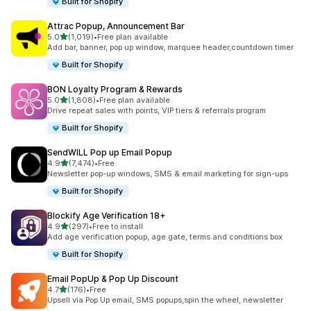
Built for Shopify
Attrac Popup, Announcement Bar
เต็ม 5 ดาว
5.0
(1,019)
•
Free plan available
ทั้งหมด 1019 รีวิว
Add bar, banner, pop up window, marquee header,countdown timer
Built for Shopify
BON Loyalty Program & Rewards
เต็ม 5 ดาว
5.0
(1,808)
•
Free plan available
ทั้งหมด 1808 รีวิว
Drive repeat sales with points, VIP tiers & referrals program
Built for Shopify
SendWILL Pop up Email Popup
เต็ม 5 ดาว
4.9
(7,474)
•
Free
ทั้งหมด 7474 รีวิว
Newsletter pop-up windows, SMS & email marketing for sign-ups
Built for Shopify
Blockify Age Verification 18+
เต็ม 5 ดาว
4.9
(297)
•
Free to install
ทั้งหมด 297 รีวิว
Add age verification popup, age gate, terms and conditions box
Built for Shopify
Email PopUp & Pop Up Discount
เต็ม 5 ดาว
4.7
(176)
•
Free
ทั้งหมด 176 รีวิว
Upsell via Pop Up email, SMS popups,spin the wheel, newsletter