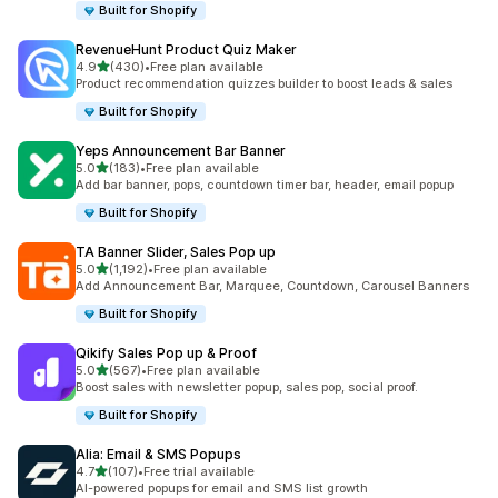
Built for Shopify
RevenueHunt Product Quiz Maker
เต็ม 5 ดาว
4.9
(430)
•
Free plan available
ทั้งหมด 430 รีวิว
Product recommendation quizzes builder to boost leads & sales
Built for Shopify
Yeps Announcement Bar Banner
เต็ม 5 ดาว
5.0
(183)
•
Free plan available
ทั้งหมด 183 รีวิว
Add bar banner, pops, countdown timer bar, header, email popup
Built for Shopify
TA Banner Slider, Sales Pop up
เต็ม 5 ดาว
5.0
(1,192)
•
Free plan available
ทั้งหมด 1192 รีวิว
Add Announcement Bar, Marquee, Countdown, Carousel Banners
Built for Shopify
Qikify Sales Pop up & Proof
เต็ม 5 ดาว
5.0
(567)
•
Free plan available
ทั้งหมด 567 รีวิว
Boost sales with newsletter popup, sales pop, social proof.
Built for Shopify
Alia: Email & SMS Popups
เต็ม 5 ดาว
4.7
(107)
•
Free trial available
ทั้งหมด 107 รีวิว
AI-powered popups for email and SMS list growth