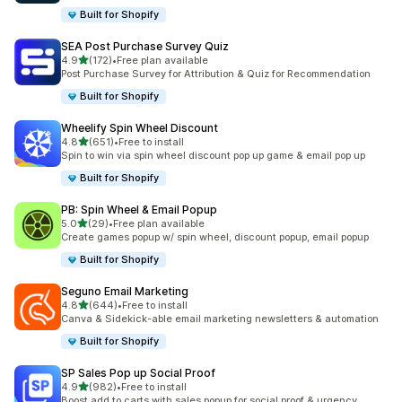
Built for Shopify
SEA Post Purchase Survey Quiz
เต็ม 5 ดาว
4.9
(172)
•
Free plan available
ทั้งหมด 172 รีวิว
Post Purchase Survey for Attribution & Quiz for Recommendation
Built for Shopify
Wheelify Spin Wheel Discount
เต็ม 5 ดาว
4.8
(651)
•
Free to install
ทั้งหมด 651 รีวิว
Spin to win via spin wheel discount pop up game & email pop up
Built for Shopify
PB: Spin Wheel & Email Popup
เต็ม 5 ดาว
5.0
(29)
•
Free plan available
ทั้งหมด 29 รีวิว
Create games popup w/ spin wheel, discount popup, email popup
Built for Shopify
Seguno Email Marketing
เต็ม 5 ดาว
4.8
(644)
•
Free to install
ทั้งหมด 644 รีวิว
Canva & Sidekick-able email marketing newsletters & automation
Built for Shopify
SP Sales Pop up Social Proof
เต็ม 5 ดาว
4.9
(982)
•
Free to install
ทั้งหมด 982 รีวิว
Boost add to carts with sales popup for social proof & urgency