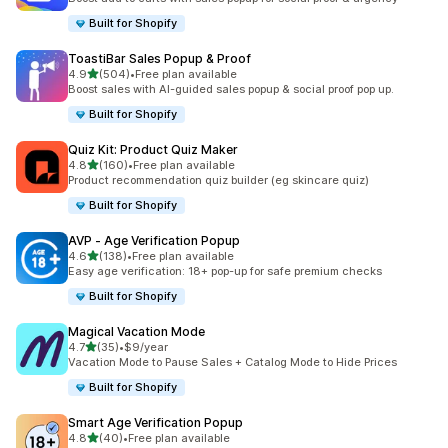
Built for Shopify
ToastiBar Sales Popup & Proof
เต็ม 5 ดาว
4.9
(504)
•
Free plan available
ทั้งหมด 504 รีวิว
Boost sales with AI-guided sales popup & social proof pop up.
Built for Shopify
Quiz Kit: Product Quiz Maker
เต็ม 5 ดาว
4.8
(160)
•
Free plan available
ทั้งหมด 160 รีวิว
Product recommendation quiz builder (eg skincare quiz)
Built for Shopify
AVP ‑ Age Verification Popup
เต็ม 5 ดาว
4.6
(138)
•
Free plan available
ทั้งหมด 138 รีวิว
Easy age verification: 18+ pop-up for safe premium checks
Built for Shopify
Magical Vacation Mode
เต็ม 5 ดาว
4.7
(35)
•
$9/year
ทั้งหมด 35 รีวิว
Vacation Mode to Pause Sales + Catalog Mode to Hide Prices
Built for Shopify
Smart Age Verification Popup
เต็ม 5 ดาว
4.8
(40)
•
Free plan available
ทั้งหมด 40 รีวิว