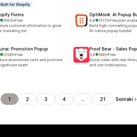
Built for Shopify
opify Forms
OptiMonk: AI Popup Bu
5 yıldız üzerinden
5 yıldız üzerinden
(663)
•
Free
4,8
(417)
•
Free plan avail
lam 663 değerlendirme
toplam 417 değerlendirme
ture customer information to grow
Build high-converting pop
r marketing list
AI-native popup builder.
uirai: Promotion Popup
Proof Bear ‑ Sales Po
5 yıldız üzerinden
5 yıldız üzerinden
(258)
•
Free
3,9
(88)
•
Free
lam 258 değerlendirme
toplam 88 değerlendirme
uce abandoned carts and promote
Boost sales with real-time
 significant event
and cart notifications.
Sonraki
1
2
3
4
…
21