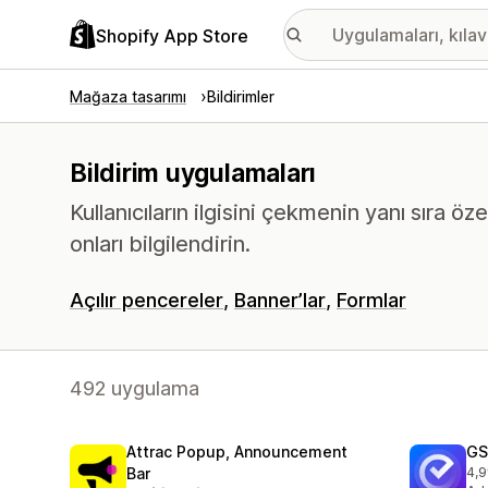
Shopify App Store
Mağaza tasarımı
Bildirimler
Bildirim uygulamaları
Kullanıcıların ilgisini çekmenin yanı sıra öze
onları bilgilendirin.
Açılır pencereler
Banner’lar
Formlar
492 uygulama
Attrac Popup, Announcement
GS
Bar
4,9
top