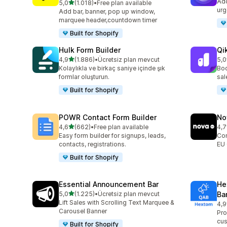
Add
5 yıldız üzerinden
5,0
(1.018)
•
Free plan available
toplam 1018 değerlendirme
urg
Add bar, banner, pop up window,
marquee header,countdown timer
Built for Shopify
Hulk Form Builder
Qi
5 yıldız üzerinden
4,9
(1.886)
•
Ücretsiz plan mevcut
5,0
toplam 1886 değerlendirme
top
Kolaylıkla ve birkaç saniye içinde şık
Boo
formlar oluşturun.
sal
Built for Shopify
POWR Contact Form Builder
No
5 yıldız üzerinden
4,6
(662)
•
Free plan available
4,7
toplam 662 değerlendirme
top
Easy form builder for signups, leads,
Com
contacts, registrations.
EU 
Built for Shopify
Essential Announcement Bar
He
5 yıldız üzerinden
5,0
(1.225)
•
Ücretsiz plan mevcut
Ba
toplam 1225 değerlendirme
Lift Sales with Scrolling Text Marquee &
4,9
top
Carousel Banner
Pro
cu
Built for Shopify