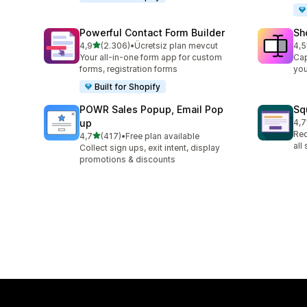
Powerful Contact Form Builder
Sh
5 yıldız üzerinden
4,9
(2.306)
•
Ücretsiz plan mevcut
4,5
toplam 2306 değerlendirme
top
Your all-in-one form app for custom
Cap
forms, registration forms
you
Built for Shopify
POWR Sales Popup, Email Pop
Sq
up
4,7
top
Red
5 yıldız üzerinden
4,7
(417)
•
Free plan available
toplam 417 değerlendirme
all
Collect sign ups, exit intent, display
promotions & discounts