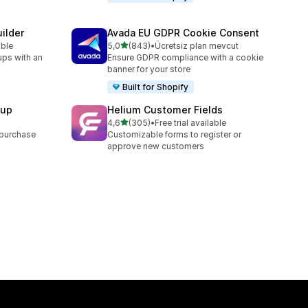
ilder
Avada EU GDPR Cookie Consent
5 yıldız üzerinden
able
5,0
(843)
•
Ücretsiz plan mevcut
toplam 843 değerlendirme
ups with an
Ensure GDPR compliance with a cookie
banner for your store
Built for Shopify
pup
Helium Customer Fields
5 yıldız üzerinden
4,6
(305)
•
Free trial available
toplam 305 değerlendirme
 purchase
Customizable forms to register or
approve new customers