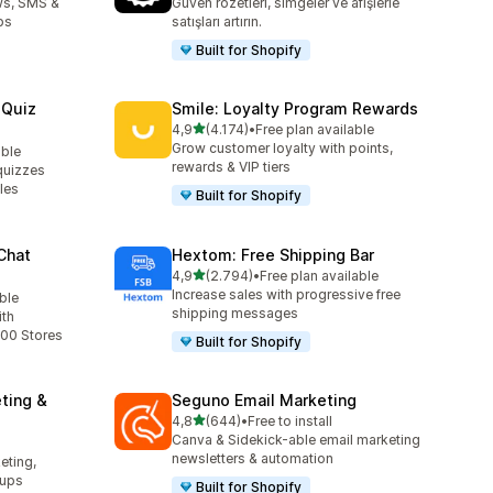
ws, SMS &
Güven rozetleri, simgeler ve afişlerle
ps
satışları artırın.
Built for Shopify
 Quiz
Smile: Loyalty Program Rewards
5 yıldız üzerinden
4,9
(4.174)
•
Free plan available
toplam 4174 değerlendirme
Grow customer loyalty with points,
able
rewards & VIP tiers
quizzes
les
Built for Shopify
Chat
Hextom: Free Shipping Bar
5 yıldız üzerinden
4,9
(2.794)
•
Free plan available
toplam 2794 değerlendirme
Increase sales with progressive free
ble
shipping messages
ith
00 Stores
Built for Shopify
ting &
Seguno Email Marketing
5 yıldız üzerinden
4,8
(644)
•
Free to install
toplam 644 değerlendirme
Canva & Sidekick-able email marketing
l
e
newsletters & automation
eting,
pups
Built for Shopify