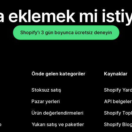
 eklemek mi isti
Shopify'ı 3 gün boyunca ücretsiz deneyin
Önde gelen kategoriler
Kaynaklar
Stoksuz satış
Shopify Yar
Pazar yerleri
API belgeler
Ürün değerlendirmeleri
Shopify Top
o
Yukarı satış ve paketler
Shopify Blo