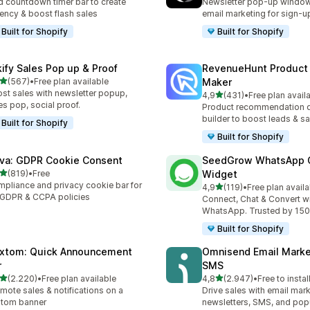
 countdown timer bar to create
Newsletter pop-up windo
ency & boost flash sales
email marketing for sign-u
Built for Shopify
Built for Shopify
kify Sales Pop up & Proof
RevenueHunt Product
5 yıldız üzerinden
(567)
•
Free plan available
Maker
lam 567 değerlendirme
st sales with newsletter popup,
5 yıldız üzerinden
4,9
(431)
•
Free plan avail
toplam 431 değerlendirme
es pop, social proof.
Product recommendation 
builder to boost leads & sa
Built for Shopify
Built for Shopify
va: GDPR Cookie Consent
SeedGrow WhatsApp 
5 yıldız üzerinden
(819)
•
Free
Widget
lam 819 değerlendirme
pliance and privacy cookie bar for
5 yıldız üzerinden
4,9
(119)
•
Free plan availa
toplam 119 değerlendirme
GDPR & CCPA policies
Connect, Chat & Convert w
WhatsApp. Trusted by 150
Built for Shopify
xtom: Quick Announcement
Omnisend Email Marke
r
SMS
5 yıldız üzerinden
5 yıldız üzerinden
(2.220)
•
Free plan available
4,8
(2.947)
•
Free to instal
lam 2220 değerlendirme
toplam 2947 değerlendirm
mote sales & notifications on a
Drive sales with email mark
stom banner
newsletters, SMS, and po