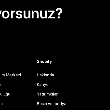
yorsunuz?
Shopify
dım Merkezi
Hakkında
i
Kariyer
luluğu
Yatırımcılar
gu
Basın ve medya