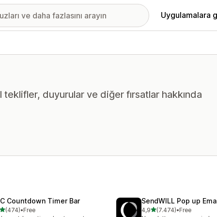
Uygulamalara g
l teklifler, duyurular ve diğer fırsatlar hakkında
C Countdown Timer Bar
SendWILL Pop up Ema
5 yıldız üzerinden
5 yıldız üzerinden
(474)
•
Free
4,9
(7.474)
•
Free
lam 474 değerlendirme
toplam 7474 değerlendirm