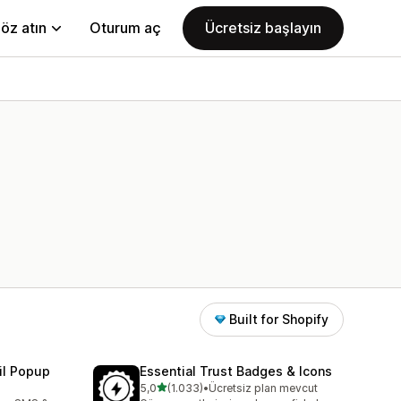
öz atın
Oturum aç
Ücretsiz başlayın
Built for Shopify
il Popup
Essential Trust Badges & Icons
5 yıldız üzerinden
5,0
(1.033)
•
Ücretsiz plan mevcut
e
toplam 1033 değerlendirme