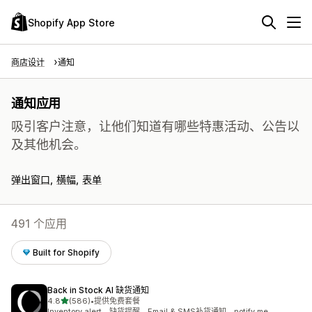
Shopify App Store
商店设计
通知
通知应用
吸引客户注意，让他们知道有哪些特惠活动、公告以
及其他机会。
弹出窗口
横幅
表单
491 个应用
Built for Shopify
Back in Stock AI 缺货通知
星（满分 5 星）
4.8
(586)
•
提供免费套餐
总共 586 条评论
Inventory alert，缺货提醒，Email & SMS补货通知，notify me，