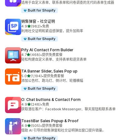
适用于自定义表单、联系表单和问卷调查的无代码表单生成器
Built for Shopify
销售弹窗 ‑ 社交证明
星（满分 5 星）
4.9
(982)
•
免费
总共 982 条评论
利用社交证明和紧迫感弹窗，提升加购率
Built for Shopify
Pify AI Contact Form Builder
星（满分 5 星）
4.7
(468)
•
提供免费套餐
总共 468 条评论
轻松构建自定义表单、支持表单和退货表单
TA Banner Slider, Sales Pop up
星（满分 5 星）
5.0
(1,194)
•
提供免费套餐
总共 1194 条评论
添加公告栏、跑马灯、倒计时、轮播横幅
Built for Shopify
O: Chat buttons & Contact Form
星（满分 5 星）
4.9
(248)
•
免费
总共 248 条评论
获取潜在客户：Facebook Messenger、聊天按钮和联系表单
ToastiBar Sales Popup & Proof
星（满分 5 星）
4.9
(505)
•
提供免费套餐
总共 505 条评论
借助 AI 引导的销售弹窗和社交证明弹出窗口提升销量。
Built for Shopify