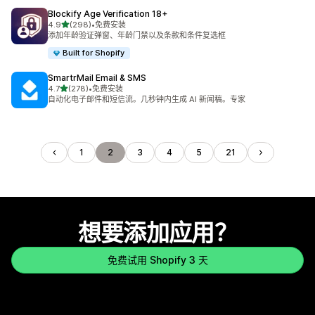
Blockify Age Verification 18+
星（满分 5 星）
4.9
(298)
•
免费安装
总共 298 条评论
添加年龄验证弹窗、年龄门禁以及条款和条件复选框
Built for Shopify
SmartrMail Email & SMS
星（满分 5 星）
4.7
(278)
•
免费安装
总共 278 条评论
自动化电子邮件和短信流。几秒钟内生成 AI 新闻稿。专家
1
2
3
4
5
21
想要添加应用？
免费试用 Shopify 3 天