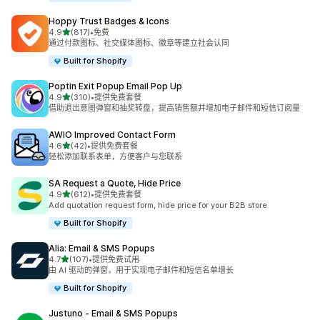
Hoppy Trust Badges & Icons
星（满分 5 星）
4.9
(817)
•
免费
总共 817 条评论
通过付款图标、社交媒体图标、徽章等建立社会认同
Built for Shopify
Poptin Exit Popup Email Pop Up
星（满分 5 星）
4.9
(310)
•
提供免费套餐
总共 310 条评论
借助退出意图弹窗和抽奖转盘，提高销售额并增加电子邮件和短信订阅量
AWIO Improved Contact Form
星（满分 5 星）
4.6
(42)
•
提供免费套餐
总共 42 条评论
轻松添加联系表单，方便客户与您联系
SA Request a Quote, Hide Price
星（满分 5 星）
4.9
(612)
•
提供免费套餐
总共 612 条评论
Add quotation request form, hide price for your B2B store
Built for Shopify
Alia: Email & SMS Popups
星（满分 5 星）
4.7
(107)
•
提供免费试用
总共 107 条评论
由 AI 驱动的弹窗，用于实现电子邮件和短信名单增长
Built for Shopify
Justuno ‑ Email & SMS Popups