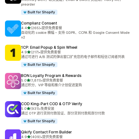
preorder
Built for Shopify
Complianz Consent
星（满分 5 星）
4.4
(265)
•
提供免费套餐
总共 265 条评论
自动化的 cookie 横幅 – 支持 GDPR、CCPA 和 Google Consent Mode
v2
1CP: Email Popup & Spin Wheel
星（满分 5 星）
4.9
(217)
•
提供免费套餐
总共 217 条评论
通过可进行 A/B 测试的弹出窗口扩充您的电子邮件和短信订阅者列表
Built for Shopify
BON Loyalty Program & Rewards
星（满分 5 星）
5.0
(1,811)
•
提供免费套餐
总共 1811 条评论
通过积分、VIP 等级和推介计划促进复购
Built for Shopify
COD King‑Part COD & OTP Verify
星（满分 5 星）
5.0
(931)
•
免费安装
总共 931 条评论
通过 OTP 进行货到付款验证、部分货到付款和部分付款
Built for Shopify
Qikify Contact Form Builder
星（满分 5 星）
4.9
(409)
•
提供免费套餐
总共 409 条评论