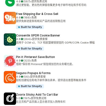
星（满分 5 星）
4.6
(587)
•
提供免费试用
总共 587 条评论
通过更智能、更出色的弹窗收集更多电子邮件地址和手机号码
Free Shipping Bar & Cross Sell
星（满分 5 星）
4.6
(188)
•
免费
总共 188 条评论
提供免邮进度条和相关产品的追加销售应用
Built for Shopify
Consentik GPDR Cookie Banner
星（满分 5 星）
4.8
(264)
•
提供免费套餐
总共 264 条评论
适用于 GCM v2、TCF 和欧盟撤销按钮的 GDPR/CCPA Cookie 横幅
Built for Shopify
Pin it: Pinterest Save Button
星（满分 5 星）
4.9
(323)
•
免费
总共 323 条评论
借助“保存到 Pinterest”按钮增加您的业务曝光度。
Seguno Popups & Forms
星（满分 5 星）
4.9
(56)
•
提供免费套餐
总共 56 条评论
轻松创建短信和电子邮件弹出表单，提供退出意图等触发条件
Built for Shopify
Zoorix Sticky Add To Cart Bar
星（满分 5 星）
5.0
(197)
•
提供免费试用
总共 197 条评论
在主页和产品页面上显示悬浮加入购物车栏