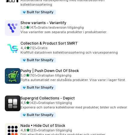
Automatisera varuexponering med mätvärdesdriven
kollektionssortering
Built for Shopify
Show variants ‑ Variantify
av 5 stjärnor
5,0
(47)
•
Gratis testversion tillgänglig
47 recensioner totalt
Visa varianter som separata produkter i produktserier.
Collection & Product Sort SMRT
av 5 stjärnor
4,4
(12)
•
Gratis
12 recensioner totalt
Kraftfull datadriven kollektionssortering och varuexponering
Built for Shopify
Pushy | Push Down Out Of Stock
av 5 stjärnor
5,0
(10)
•
Gratisplan tillgänglig
10 recensioner totalt
Flytta automatiskt ner slutsålda produkter. Visa varor i lager först.
Built for Shopify
Supergrid Collections ‑ Depict
av 5 stjärnor
4,5
(42)
•
Gratisplan tillgänglig
42 recensioner totalt
Exponera och sortera kollektioner med produkter, bilder och videor.
Built for Shopify
Nada • Hide Out of Stock
av 5 stjärnor
4,8
(23)
•
Gratisplan tillgänglig
23 recensioner totalt
Dölj eller flytta ner slutsålda produkter och varianter.