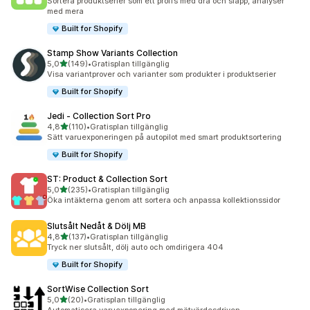
Sortera produktserier som ett proffs med dra och släpp, analyser
med mera
Built for Shopify
Stamp Show Variants Collection
av 5 stjärnor
5,0
(149)
•
Gratisplan tillgänglig
149 recensioner totalt
Visa variantprover och varianter som produkter i produktserier
Built for Shopify
Jedi ‑ Collection Sort Pro
av 5 stjärnor
4,8
(110)
•
Gratisplan tillgänglig
110 recensioner totalt
Sätt varuexponeringen på autopilot med smart produktsortering
Built for Shopify
ST: Product & Collection Sort
av 5 stjärnor
5,0
(235)
•
Gratisplan tillgänglig
235 recensioner totalt
Öka intäkterna genom att sortera och anpassa kollektionssidor
Slutsålt Nedåt & Dölj MB
av 5 stjärnor
4,8
(137)
•
Gratisplan tillgänglig
137 recensioner totalt
Tryck ner slutsålt, dölj auto och omdirigera 404
Built for Shopify
SortWise Collection Sort
av 5 stjärnor
5,0
(20)
•
Gratisplan tillgänglig
20 recensioner totalt