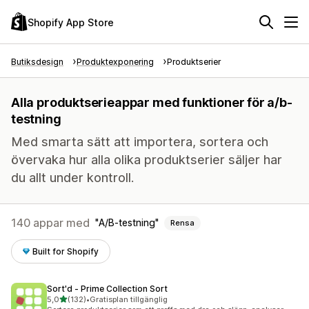
Shopify App Store
Butiksdesign
Produktexponering
Produktserier
Alla produktserieappar med funktioner för a/b-
testning
Med smarta sätt att importera, sortera och
övervaka hur alla olika produktserier säljer har
du allt under kontroll.
140 appar med
A/B-testning
Rensa
Built for Shopify
Sort'd ‑ Prime Collection Sort
av 5 stjärnor
5,0
(132)
•
Gratisplan tillgänglig
132 recensioner totalt