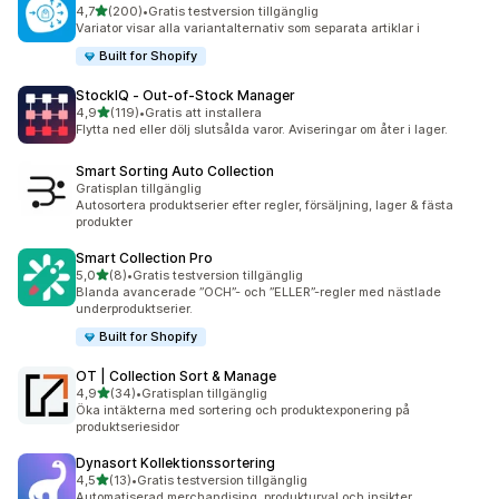
av 5 stjärnor
4,7
(200)
•
Gratis testversion tillgänglig
200 recensioner totalt
Variator visar alla variantalternativ som separata artiklar i
Built for Shopify
StockIQ ‑ Out‑of‑Stock Manager
av 5 stjärnor
4,9
(119)
•
Gratis att installera
119 recensioner totalt
Flytta ned eller dölj slutsålda varor. Aviseringar om åter i lager.
Smart Sorting Auto Collection
Gratisplan tillgänglig
Autosortera produktserier efter regler, försäljning, lager & fästa
produkter
Smart Collection Pro
av 5 stjärnor
5,0
(8)
•
Gratis testversion tillgänglig
8 recensioner totalt
Blanda avancerade ”OCH”- och ”ELLER”-regler med nästlade
underproduktserier.
Built for Shopify
OT | Collection Sort & Manage
av 5 stjärnor
4,9
(34)
•
Gratisplan tillgänglig
34 recensioner totalt
Öka intäkterna med sortering och produktexponering på
produktseriesidor
Dynasort Kollektionssortering
av 5 stjärnor
4,5
(13)
•
Gratis testversion tillgänglig
13 recensioner totalt
Automatiserad merchandising, produkturval och insikter