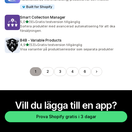
Built for Shopify
Smart Collection Manager
av 5 stjärnor
5,0
(9)
•
Gratis testversion tillgänglig
9 recensioner totalt
Sortera produkter med avancerad automatisering för att öka
försäljningen.
B4B ‑ Variable Products
av 5 stjärnor
4,9
(53)
•
Gratis testversion tillgänglig
53 recensioner totalt
Visa varianter på produktseriesidor som separata produkter
1
2
3
4
6
Vill du lägga till en app?
Prova Shopify gratis i 3 dagar