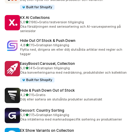
Built for Shopify
KX AI Collections
av 5 stjärnor
5,0
(198)
•
Gratis testversion tillgänglig
198 recensioner totalt
Öka försäljningen med seriesortering och AI-varuexponering på
seriesidor
Hide Out Of Stock & Push Down
av 5 stjärnor
4,8
(11)
•
Gratisplan tillgänglig
11 recensioner totalt
Flytta ned, dirigera om eller dölj slutsålda artiklar med regler och
taggar
EasyBoost:Carousel, Collection
av 5 stjärnor
5,0
(41)
•
Gratisplan tillgänglig
41 recensioner totalt
Öka konverteringarna med nedräkning, produktslider och kollektion
Built for Shopify
Hide & Push Down Out of Stock
av 5 stjärnor
4,2
(11)
•
Gratis
11 recensioner totalt
Dölj eller sortera om slutsålda produkter automatiskt
Geosort: Country Sorting
av 5 stjärnor
5,0
(17)
•
Gratisplan tillgänglig
17 recensioner totalt
Öka intäkterna med marknadsspecifik sortering av produktserier
EX Show Variants on Collection