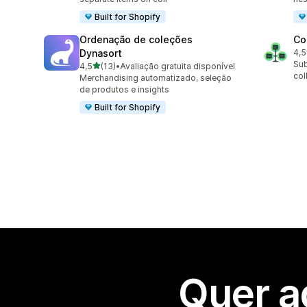
Built for Shopify
Ordenação de coleções
Co
Dynasort
4,5
6 t
Sub
de 5 estrelas
4,5
(13)
•
Avaliação gratuita disponível
13 total de avaliações
col
Merchandising automatizado, seleção
de produtos e insights
Built for Shopify
Quer a