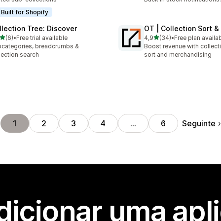
Built for Shopify
llection Tree: Discover
OT | Collection Sort 
de 5 estrelas
de 5 estrelas
(6)
•
Free trial available
4,9
(34)
•
Free plan availa
otal de avaliações
34 total de avaliações
categories, breadcrumbs &
Boost revenue with collect
lection search
sort and merchandising
Seguinte
1
2
3
4
…
6
dicionar uma apl