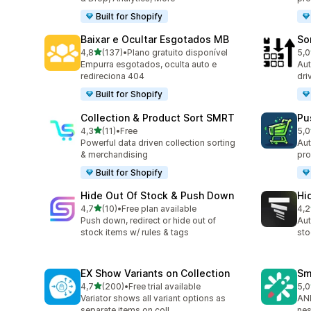
Built for Shopify
Baixar e Ocultar Esgotados MB
So
de 5 estrelas
4,8
(137)
•
Plano gratuito disponível
5,0
137 total de avaliações
20 
Empurra esgotados, oculta auto e
Aut
redireciona 404
dri
Built for Shopify
Collection & Product Sort SMRT
Pu
de 5 estrelas
4,3
(11)
•
Free
5,0
11 total de avaliações
10 
Powerful data driven collection sorting
Aut
& merchandising
pro
Built for Shopify
Hide Out Of Stock & Push Down
Hi
de 5 estrelas
4,7
(10)
•
Free plan available
4,2
10 total de avaliações
11 
Push down, redirect or hide out of
Aut
stock items w/ rules & tags
sto
EX Show Variants on Collection
Sm
de 5 estrelas
4,7
(200)
•
Free trial available
5,0
200 total de avaliações
8 t
Variator shows all variant options as
AND
separate items on coll
nes