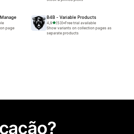
& Manage
B4B ‑ Variable Products
de 5 estrelas
ble
4,9
(53)
•
Free trial available
53 total de avaliações
ion page
Show variants on collection pages as
separate products
icação?