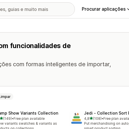
Procurar aplicações
com funcionalidades de
ções com formas inteligentes de importar,
Limpar
amp Show Variants Collection
Jedi ‑ Collection Sort 
de 5 estrelas
de 5 estrelas
(149)
•
Free plan available
4,8
(108)
•
Free plan avail
 total de avaliações
108 total de avaliações
w variants swatches & variants as
Put merchandising on autop
ducts on collections
smart product sorting