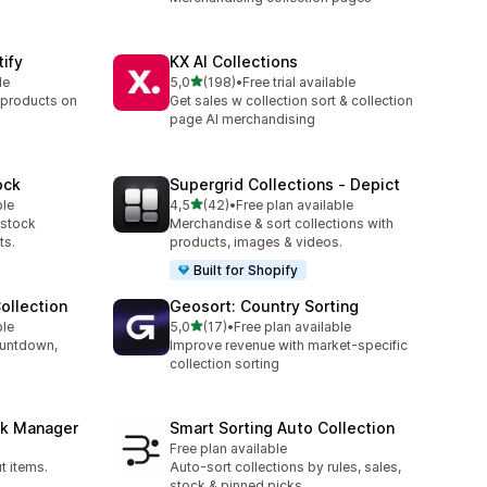
tify
KX AI Collections
de 5 estrelas
le
5,0
(198)
•
Free trial available
198 total de avaliações
 products on
Get sales w collection sort & collection
page AI merchandising
ock
Supergrid Collections ‑ Depict
de 5 estrelas
ble
4,5
(42)
•
Free plan available
42 total de avaliações
-stock
Merchandise & sort collections with
ts.
products, images & videos.
Built for Shopify
ollection
Geosort: Country Sorting
de 5 estrelas
ble
5,0
(17)
•
Free plan available
17 total de avaliações
ountdown,
Improve revenue with market-specific
collection sorting
ck Manager
Smart Sorting Auto Collection
Free plan available
t items.
Auto-sort collections by rules, sales,
stock & pinned picks