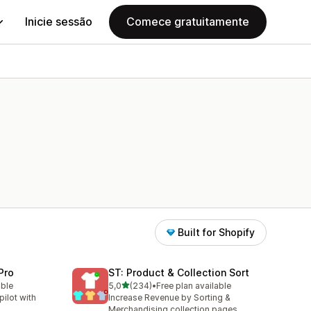
Inicie sessão
Comece gratuitamente
Built for Shopify
Pro
ST: Product & Collection Sort
de 5 estrelas
able
5,0
(234)
•
Free plan available
234 total de avaliações
ilot with
Increase Revenue by Sorting &
Merchandising collection pages