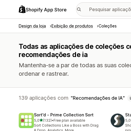
Shopify App Store
Design da loja
Exibição de produtos
Coleções
Todas as aplicações de coleções 
recomendações de ia
Mantenha-se a par de todas as suas cole
ordenar e rastrear.
139 aplicações com
Recomendações de IA
Sort'd ‑ Prime Collection Sort
St
de 5 estrelas
5,0
(132)
•
Free plan available
5,0
132 total de avaliações
149
Sort Collections Like a Boss with Drag
Sho
& Drop, Analytics, More
pro