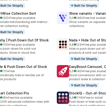
Built for Shopify
Built for Shopify
rtWise Collection Sort
Show variants ‑ Varian
de 5 estrelas
de 5 estrelas
(20)
•
Free plan available
5,0
(46)
•
Free trial availab
total de avaliações
46 total de avaliações
omate merchandising with metrics-
Show variants as separate
ven collection sorting
collections.
Built for Shopify
shy | Push Down Out Of Stock
Nada • Hide Out of St
de 5 estrelas
de 5 estrelas
(10)
•
Free plan available
4,8
(23)
•
Free plan availa
total de avaliações
23 total de avaliações
o push-down for sold-out
Hide or push down out-of
ducts. Show in-stock first.
products & sold-out varian
Built for Shopify
Built for Shopify
de & Push Down Out of Stock
EasyBoost:Carousel, C
de 5 estrelas
de 5 estrelas
(11)
•
Free
5,0
(40)
•
Free plan availa
total de avaliações
40 total de avaliações
omatically hide or reorder out of
Boost conversions with c
ck products
product slider & collection
Built for Shopify
art Collection Pro
StockIQ ‑ Out‑of‑Sto
de 5 estrelas
de 5 estrelas
(8)
•
Free trial available
4,9
(119)
•
Free to install
otal de avaliações
119 total de avaliações
/OR advanced collection rules with
Push down or hide sold-ou
ted sub-collections
Back in stock notifications.