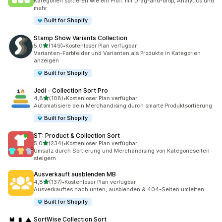
Kategorien sortieren wie ein Profi: mit Drag-and-drop, Analytics und
mehr
Built for Shopify
Stamp Show Variants Collection
von 5 Sternen
5,0
(149)
•
Kostenloser Plan verfügbar
149 Rezensionen insgesamt
Varianten-Farbfelder und Varianten als Produkte in Kategorien
anzeigen
Built for Shopify
Jedi ‑ Collection Sort Pro
von 5 Sternen
4,8
(108)
•
Kostenloser Plan verfügbar
108 Rezensionen insgesamt
Automatisiere dein Merchandising durch smarte Produktsortierung
Built for Shopify
ST: Product & Collection Sort
von 5 Sternen
5,0
(234)
•
Kostenloser Plan verfügbar
234 Rezensionen insgesamt
Umsatz durch Sortierung und Merchandising von Kategorieseiten
steigern
Ausverkauft ausblenden MB
von 5 Sternen
4,8
(137)
•
Kostenloser Plan verfügbar
137 Rezensionen insgesamt
Ausverkauftes nach unten, ausblenden & 404-Seiten umleiten
Built for Shopify
SortWise Collection Sort