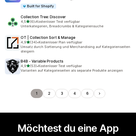
Built for Shopify
Collection Tree: Discover
von 5 Sternen
4,5
(6)
•
Kostenloser Test verfügbar
6 Rezensionen insgesamt
Unterkategorien, Breadcrumbs & Kategoriensuche
OT | Collection Sort & Manage
von 5 Sternen
4,9
(34)
•
Kostenloser Plan verfügbar
34 Rezensionen insgesamt
Umsatz durch Sortierung und Merchandising auf Kategorienseiten
steigern
B4B ‑ Variable Products
von 5 Sternen
4,9
(53)
•
Kostenloser Test verfügbar
53 Rezensionen insgesamt
Varianten auf Kategorieseiten als separate Produkte anzeigen
1
2
3
4
6
Möchtest du eine App