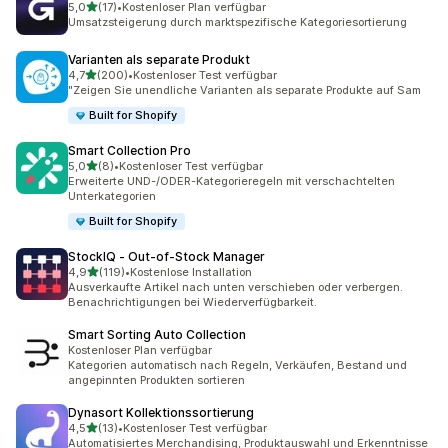
von 5 Sternen
5,0
(17)
•
Kostenloser Plan verfügbar
17 Rezensionen insgesamt
Umsatzsteigerung durch marktspezifische Kategoriesortierung
Varianten als separate Produkt
von 5 Sternen
4,7
(200)
•
Kostenloser Test verfügbar
200 Rezensionen insgesamt
"Zeigen Sie unendliche Varianten als separate Produkte auf Sam
Built for Shopify
Smart Collection Pro
von 5 Sternen
5,0
(8)
•
Kostenloser Test verfügbar
8 Rezensionen insgesamt
Erweiterte UND-/ODER-Kategorieregeln mit verschachtelten
Unterkategorien
Built for Shopify
StockIQ ‑ Out‑of‑Stock Manager
von 5 Sternen
4,9
(119)
•
Kostenlose Installation
119 Rezensionen insgesamt
Ausverkaufte Artikel nach unten verschieben oder verbergen.
Benachrichtigungen bei Wiederverfügbarkeit.
Smart Sorting Auto Collection
Kostenloser Plan verfügbar
Kategorien automatisch nach Regeln, Verkäufen, Bestand und
angepinnten Produkten sortieren
Dynasort Kollektionssortierung
von 5 Sternen
4,5
(13)
•
Kostenloser Test verfügbar
13 Rezensionen insgesamt
Automatisiertes Merchandising, Produktauswahl und Erkenntnisse