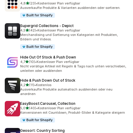
von 5 Sternen
4,8
(23)
•
Kostenloser Plan verfügbar
23 Rezensionen insgesamt
Ausverkaufte Produkte & Varianten ausblenden oder sortieren.
Built for Shopify
Supergrid Collections ‑ Depict
von 5 Sternen
4,5
(42)
•
Kostenloser Plan verfügbar
42 Rezensionen insgesamt
Merchandising und Sortierung von Kategorien mit Produkten,
Bildern und Videos.
Built for Shopify
Hide Out Of Stock & Push Down
von 5 Sternen
4,7
(10)
•
Kostenloser Plan verfügbar
10 Rezensionen insgesamt
Nicht vorrätige Artikel mit Regeln & Tags nach unten verschieben,
umleiten oder ausblenden
Hide & Push Down Out of Stock
von 5 Sternen
4,2
(11)
•
Kostenlos
11 Rezensionen insgesamt
Ausverkaufte Produkte automatisch ausblenden oder neu
anordnen
EasyBoost:Carousel, Collection
von 5 Sternen
5,0
(40)
•
Kostenloser Plan verfügbar
40 Rezensionen insgesamt
Konversionen mit Countdown, Produkt-Slider & Kategorie steigern
Built for Shopify
Geosort: Country Sorting