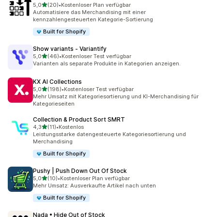
von 5 Sternen
5,0
(20)
•
Kostenloser Plan verfügbar
20 Rezensionen insgesamt
Automatisiere das Merchandising mit einer
kennzahlengesteuerten Kategorie-Sortierung
Built for Shopify
Show variants ‑ Variantify
von 5 Sternen
5,0
(46)
•
Kostenloser Test verfügbar
46 Rezensionen insgesamt
Varianten als separate Produkte in Kategorien anzeigen.
KX AI Collections
von 5 Sternen
5,0
(198)
•
Kostenloser Test verfügbar
198 Rezensionen insgesamt
Mehr Umsatz mit Kategoriesortierung und KI-Merchandising für
Kategorieseiten
Collection & Product Sort SMRT
von 5 Sternen
4,3
(11)
•
Kostenlos
11 Rezensionen insgesamt
Leistungsstarke datengesteuerte Kategoriesortierung und
Merchandising
Built for Shopify
Pushy | Push Down Out Of Stock
von 5 Sternen
5,0
(10)
•
Kostenloser Plan verfügbar
10 Rezensionen insgesamt
Mehr Umsatz: Ausverkaufte Artikel nach unten
Built for Shopify
Nada • Hide Out of Stock