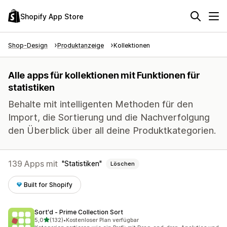
Shopify App Store
Shop-Design
Produktanzeige
Kollektionen
Alle apps für kollektionen mit Funktionen für
statistiken
Behalte mit intelligenten Methoden für den
Import, die Sortierung und die Nachverfolgung
den Überblick über all deine Produktkategorien.
139 Apps mit
Statistiken
Löschen
Built for Shopify
Sort'd ‑ Prime Collection Sort
von 5 Sternen
5,0
(132)
•
Kostenloser Plan verfügbar
132 Rezensionen insgesamt