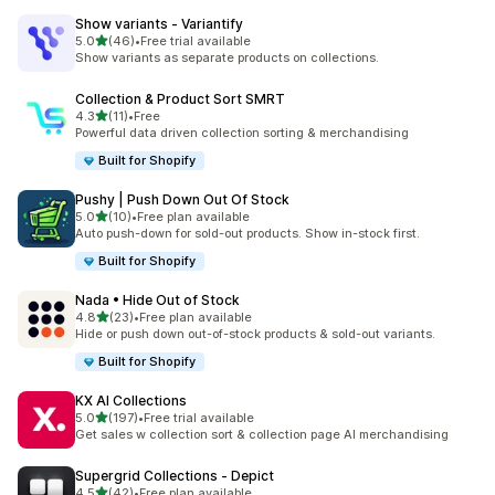
Show variants ‑ Variantify
별 5개 중
5.0
(46)
•
Free trial available
총 리뷰 46개
Show variants as separate products on collections.
Collection & Product Sort SMRT
별 5개 중
4.3
(11)
•
Free
총 리뷰 11개
Powerful data driven collection sorting & merchandising
Built for Shopify
Pushy | Push Down Out Of Stock
별 5개 중
5.0
(10)
•
Free plan available
총 리뷰 10개
Auto push-down for sold-out products. Show in-stock first.
Built for Shopify
Nada • Hide Out of Stock
별 5개 중
4.8
(23)
•
Free plan available
총 리뷰 23개
Hide or push down out-of-stock products & sold-out variants.
Built for Shopify
KX AI Collections
별 5개 중
5.0
(197)
•
Free trial available
총 리뷰 197개
Get sales w collection sort & collection page AI merchandising
Supergrid Collections ‑ Depict
별 5개 중
4.5
(42)
•
Free plan available