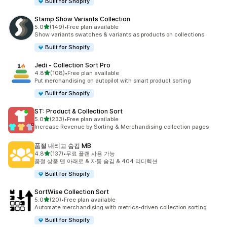
Built for Shopify
Stamp Show Variants Collection
별 5개 중
5.0
(149)
•
Free plan available
총 리뷰 149개
Show variants swatches & variants as products on collections
Built for Shopify
Jedi ‑ Collection Sort Pro
별 5개 중
4.8
(108)
•
Free plan available
총 리뷰 108개
Put merchandising on autopilot with smart product sorting
Built for Shopify
ST: Product & Collection Sort
별 5개 중
5.0
(233)
•
Free plan available
총 리뷰 233개
Increase Revenue by Sorting & Merchandising collection pages
품절 내리고 숨김 MB
별 5개 중
4.8
(137)
•
무료 플랜 사용 가능
총 리뷰 137개
품절 상품 맨 아래로 & 자동 숨김 & 404 리디렉션
Built for Shopify
SortWise Collection Sort
별 5개 중
5.0
(20)
•
Free plan available
총 리뷰 20개
Automate merchandising with metrics-driven collection sorting
Built for Shopify