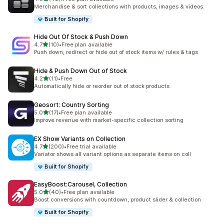
총 리뷰 42개
Merchandise & sort collections with products, images & videos.
Built for Shopify
Hide Out Of Stock & Push Down
별 5개 중
4.7
(10)
•
Free plan available
총 리뷰 10개
Push down, redirect or hide out of stock items w/ rules & tags
Hide & Push Down Out of Stock
별 5개 중
4.2
(11)
•
Free
총 리뷰 11개
Automatically hide or reorder out of stock products
Geosort: Country Sorting
별 5개 중
5.0
(17)
•
Free plan available
총 리뷰 17개
Improve revenue with market-specific collection sorting
EX Show Variants on Collection
별 5개 중
4.7
(200)
•
Free trial available
총 리뷰 200개
Variator shows all variant options as separate items on coll
Built for Shopify
EasyBoost:Carousel, Collection
별 5개 중
5.0
(40)
•
Free plan available
총 리뷰 40개
Boost conversions with countdown, product slider & collection
Built for Shopify