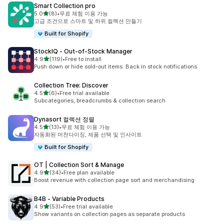
Smart Collection pro
별 5개 중
5.0
(8)
•
무료 체험 이용 가능
총 리뷰 8개
고급 조건으로 스마트 및 하위 컬렉션 만들기
Built for Shopify
StockIQ ‑ Out‑of‑Stock Manager
별 5개 중
4.9
(119)
•
Free to install
총 리뷰 119개
Push down or hide sold-out items. Back in stock notifications.
Collection Tree: Discover
별 5개 중
4.5
(6)
•
Free trial available
총 리뷰 6개
Subcategories, breadcrumbs & collection search
Dynasort 컬렉션 정렬
별 5개 중
4.5
(13)
•
무료 체험 이용 가능
총 리뷰 13개
자동화된 머천다이징, 제품 선택 및 인사이트
Built for Shopify
OT | Collection Sort & Manage
별 5개 중
4.9
(34)
•
Free plan available
총 리뷰 34개
Boost revenue with collection page sort and merchandising
B4B ‑ Variable Products
별 5개 중
4.9
(53)
•
Free trial available
총 리뷰 53개
Show variants on collection pages as separate products