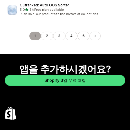
Outranked: Auto OOS Sorter
별 5개 중
5.0
(3)
•
Free plan available
총 리뷰 3개
Push sold-out products to the bottom of collections
1
2
3
4
6
앱을 추가하시겠어요?
Shopify 3일 무료 체험