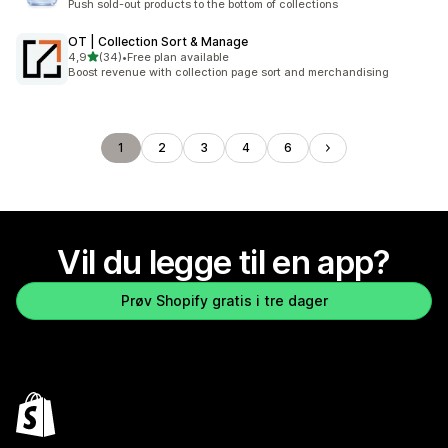
Push sold-out products to the bottom of collections
OT | Collection Sort & Manage
av 5 stjerner
4,9
(34)
•
Free plan available
Totalt 34 omtaler
Boost revenue with collection page sort and merchandising
1
2
3
4
6
Vil du legge til en app?
Prøv Shopify gratis i tre dager