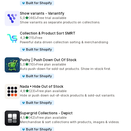
Built for Shopify
Show variants ‑ Variantify
av 5 stjerner
5,0
(46)
•
Free trial available
Totalt 46 omtaler
Show variants as separate products on collections.
Collection & Product Sort SMRT
av 5 stjerner
4,3
(11)
•
Free
Totalt 11 omtaler
Powerful data driven collection sorting & merchandising
Built for Shopify
Pushy | Push Down Out Of Stock
av 5 stjerner
5,0
(10)
•
Free plan available
Totalt 10 omtaler
Auto push-down for sold-out products. Show in-stock first.
Built for Shopify
Nada • Hide Out of Stock
av 5 stjerner
4,8
(23)
•
Free plan available
Totalt 23 omtaler
Hide or push down out-of-stock products & sold-out variants.
Built for Shopify
Supergrid Collections ‑ Depict
av 5 stjerner
4,5
(42)
•
Free plan available
Totalt 42 omtaler
Merchandise & sort collections with products, images & videos.
Built for Shopify