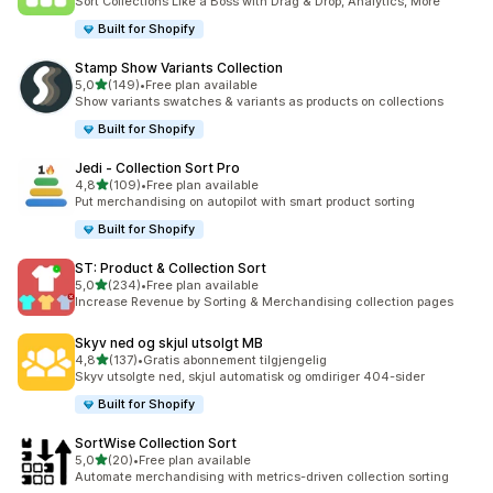
Sort Collections Like a Boss with Drag & Drop, Analytics, More
Built for Shopify
Stamp Show Variants Collection
av 5 stjerner
5,0
(149)
•
Free plan available
Totalt 149 omtaler
Show variants swatches & variants as products on collections
Built for Shopify
Jedi ‑ Collection Sort Pro
av 5 stjerner
4,8
(109)
•
Free plan available
Totalt 109 omtaler
Put merchandising on autopilot with smart product sorting
Built for Shopify
ST: Product & Collection Sort
av 5 stjerner
5,0
(234)
•
Free plan available
Totalt 234 omtaler
Increase Revenue by Sorting & Merchandising collection pages
Skyv ned og skjul utsolgt MB
av 5 stjerner
4,8
(137)
•
Gratis abonnement tilgjengelig
Totalt 137 omtaler
Skyv utsolgte ned, skjul automatisk og omdiriger 404-sider
Built for Shopify
SortWise Collection Sort
av 5 stjerner
5,0
(20)
•
Free plan available
Totalt 20 omtaler
Automate merchandising with metrics-driven collection sorting