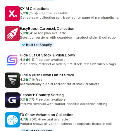
KX AI Collections
av 5 stjerner
5,0
(198)
•
Free trial available
Totalt 198 omtaler
Get sales w collection sort & collection page AI merchandising
EasyBoost:Carousel, Collection
av 5 stjerner
5,0
(41)
•
Free plan available
Totalt 41 omtaler
Boost conversions with countdown, product slider & collection
Built for Shopify
Hide Out Of Stock & Push Down
av 5 stjerner
4,8
(11)
•
Free plan available
Totalt 11 omtaler
Push down, redirect or hide out of stock items w/ rules & tags
Hide & Push Down Out of Stock
av 5 stjerner
4,2
(11)
•
Free
Totalt 11 omtaler
Automatically hide or reorder out of stock products
Geosort: Country Sorting
av 5 stjerner
5,0
(17)
•
Free plan available
Totalt 17 omtaler
Improve revenue with market-specific collection sorting
EX Show Variants on Collection
av 5 stjerner
4,7
(200)
•
Free trial available
Totalt 200 omtaler
Variator shows all variant options as separate items on coll