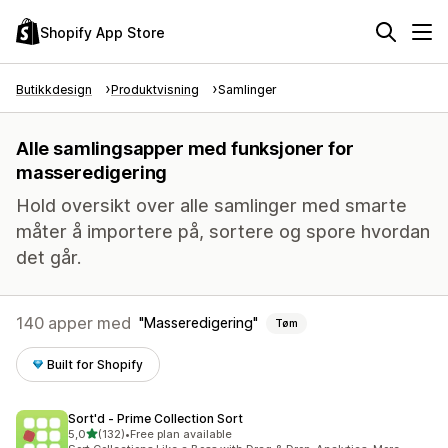
Shopify App Store
Butikkdesign
Produktvisning
Samlinger
Alle samlingsapper med funksjoner for
masseredigering
Hold oversikt over alle samlinger med smarte
måter å importere på, sortere og spore hvordan
det går.
140 apper med
Masseredigering
Tøm
Built for Shopify
Sort'd ‑ Prime Collection Sort
av 5 stjerner
5,0
(132)
•
Free plan available
Totalt 132 omtaler