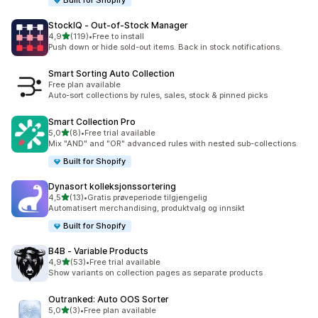
Built for Shopify
StockIQ ‑ Out‑of‑Stock Manager
av 5 stjerner
4,9
(119)
•
Free to install
Totalt 119 omtaler
Push down or hide sold-out items. Back in stock notifications.
Smart Sorting Auto Collection
Free plan available
Auto-sort collections by rules, sales, stock & pinned picks
Smart Collection Pro
av 5 stjerner
5,0
(8)
•
Free trial available
Totalt 8 omtaler
Mix "AND" and "OR" advanced rules with nested sub-collections.
Built for Shopify
Dynasort kolleksjonssortering
av 5 stjerner
4,5
(13)
•
Gratis prøveperiode tilgjengelig
Totalt 13 omtaler
Automatisert merchandising, produktvalg og innsikt
Built for Shopify
B4B ‑ Variable Products
av 5 stjerner
4,9
(53)
•
Free trial available
Totalt 53 omtaler
Show variants on collection pages as separate products
Outranked: Auto OOS Sorter
av 5 stjerner
5,0
(3)
•
Free plan available
Totalt 3 omtaler