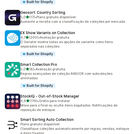
Built for Shopify
Geosort: Country Sorting
de 5 estrelas
5,0
(17)
•
Plano gratuito disponível
17 avaliações ao todo
Aumente a receita com a classificação de coleções por mercado
EX Show Variants on Collection
de 5 estrelas
4,7
(200)
•
Avaliação gratuita
200 avaliações ao todo
O Variator mostra todas as opções de variante como itens
separados nas coleções
Built for Shopify
Smart Collection Pro
de 5 estrelas
5,0
(8)
•
Avaliação gratuita
8 avaliações ao todo
Regras avançadas de coleção AND/OR com subcoleções
aninhadas
Built for Shopify
StockIQ ‑ Out‑of‑Stock Manager
de 5 estrelas
4,9
(119)
•
Grátis para instalar
119 avaliações ao todo
Mova para o final ou oculte itens esgotados. Notificações de
reposição de estoque.
Smart Sorting Auto Collection
Plano gratuito disponível
Classifique coleções automaticamente por regras, vendas, estoque
e itens fixados