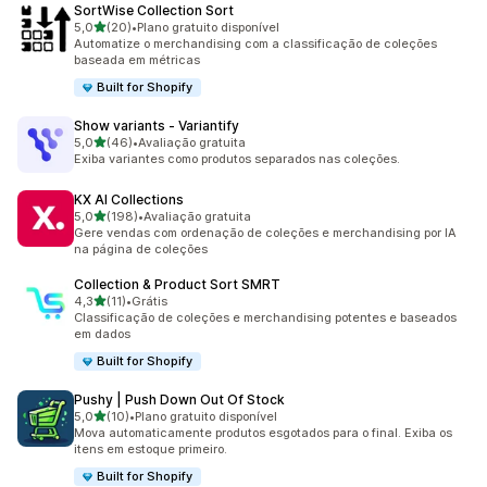
SortWise Collection Sort
de 5 estrelas
5,0
(20)
•
Plano gratuito disponível
20 avaliações ao todo
Automatize o merchandising com a classificação de coleções
baseada em métricas
Built for Shopify
Show variants ‑ Variantify
de 5 estrelas
5,0
(46)
•
Avaliação gratuita
46 avaliações ao todo
Exiba variantes como produtos separados nas coleções.
KX AI Collections
de 5 estrelas
5,0
(198)
•
Avaliação gratuita
198 avaliações ao todo
Gere vendas com ordenação de coleções e merchandising por IA
na página de coleções
Collection & Product Sort SMRT
de 5 estrelas
4,3
(11)
•
Grátis
11 avaliações ao todo
Classificação de coleções e merchandising potentes e baseados
em dados
Built for Shopify
Pushy | Push Down Out Of Stock
de 5 estrelas
5,0
(10)
•
Plano gratuito disponível
10 avaliações ao todo
Mova automaticamente produtos esgotados para o final. Exiba os
itens em estoque primeiro.
Built for Shopify