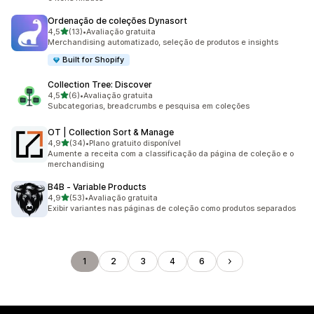
Ordenação de coleções Dynasort
de 5 estrelas
4,5
(13)
•
Avaliação gratuita
13 avaliações ao todo
Merchandising automatizado, seleção de produtos e insights
Built for Shopify
Collection Tree: Discover
de 5 estrelas
4,5
(6)
•
Avaliação gratuita
6 avaliações ao todo
Subcategorias, breadcrumbs e pesquisa em coleções
OT | Collection Sort & Manage
de 5 estrelas
4,9
(34)
•
Plano gratuito disponível
34 avaliações ao todo
Aumente a receita com a classificação da página de coleção e o
merchandising
B4B ‑ Variable Products
de 5 estrelas
4,9
(53)
•
Avaliação gratuita
53 avaliações ao todo
Exibir variantes nas páginas de coleção como produtos separados
1
2
3
4
6