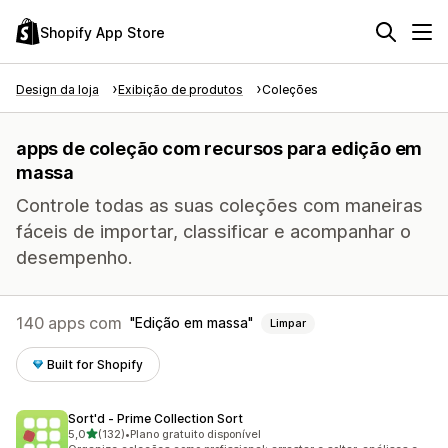
Shopify App Store
Design da loja
Exibição de produtos
Coleções
apps de coleção com recursos para edição em
massa
Controle todas as suas coleções com maneiras
fáceis de importar, classificar e acompanhar o
desempenho.
140 apps com
Edição em massa
Limpar
Built for Shopify
Sort'd ‑ Prime Collection Sort
de 5 estrelas
5,0
(132)
•
Plano gratuito disponível
132 avaliações ao todo