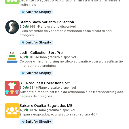
Organize coleções como profissional: arrastar e soltar, análises e
muito mais
Built for Shopify
Stamp Show Variants Collection
de 5 estrelas
5,0
(149)
•
Plano gratuito disponível
149 avaliações ao todo
Exiba amostras de variantes e variantes como produtos nas
coleções
Built for Shopify
Jedi ‑ Collection Sort Pro
de 5 estrelas
4,8
(108)
•
Plano gratuito disponível
108 avaliações ao todo
Coloque o merchandising no piloto automático com a classificação
inteligente de produtos
Built for Shopify
ST: Product & Collection Sort
de 5 estrelas
5,0
(234)
•
Plano gratuito disponível
234 avaliações ao todo
Aumente a receita por meio da ordenação e do merchandising das
páginas de coleções
Baixar e Ocultar Esgotados MB
de 5 estrelas
4,8
(137)
•
Plano gratuito disponível
137 avaliações ao todo
Empurra esgotados, oculta auto e redireciona 404
Built for Shopify