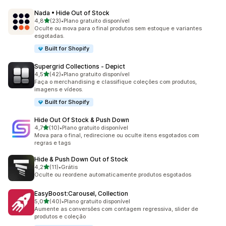
Nada • Hide Out of Stock
de 5 estrelas
4,8
(23)
•
Plano gratuito disponível
23 avaliações ao todo
Oculte ou mova para o final produtos sem estoque e variantes
esgotadas.
Built for Shopify
Supergrid Collections ‑ Depict
de 5 estrelas
4,5
(42)
•
Plano gratuito disponível
42 avaliações ao todo
Faça o merchandising e classifique coleções com produtos,
imagens e vídeos.
Built for Shopify
Hide Out Of Stock & Push Down
de 5 estrelas
4,7
(10)
•
Plano gratuito disponível
10 avaliações ao todo
Mova para o final, redirecione ou oculte itens esgotados com
regras e tags
Hide & Push Down Out of Stock
de 5 estrelas
4,2
(11)
•
Grátis
11 avaliações ao todo
Oculte ou reordene automaticamente produtos esgotados
EasyBoost:Carousel, Collection
de 5 estrelas
5,0
(40)
•
Plano gratuito disponível
40 avaliações ao todo
Aumente as conversões com contagem regressiva, slider de
produtos e coleção