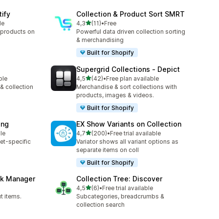
tify
Collection & Product Sort SMRT
z 5 hvězd
le
4,3
(11)
•
Free
Celkový počet recenzí: 11
 products on
Powerful data driven collection sorting
& merchandising
Built for Shopify
Supergrid Collections ‑ Depict
z 5 hvězd
ble
4,5
(42)
•
Free plan available
7
Celkový počet recenzí: 42
 & collection
Merchandise & sort collections with
products, images & videos.
Built for Shopify
ing
EX Show Variants on Collection
z 5 hvězd
le
4,7
(200)
•
Free trial available
Celkový počet recenzí: 200
et-specific
Variator shows all variant options as
separate items on coll
Built for Shopify
ck Manager
Collection Tree: Discover
z 5 hvězd
4,5
(6)
•
Free trial available
Celkový počet recenzí: 6
t items.
Subcategories, breadcrumbs &
collection search