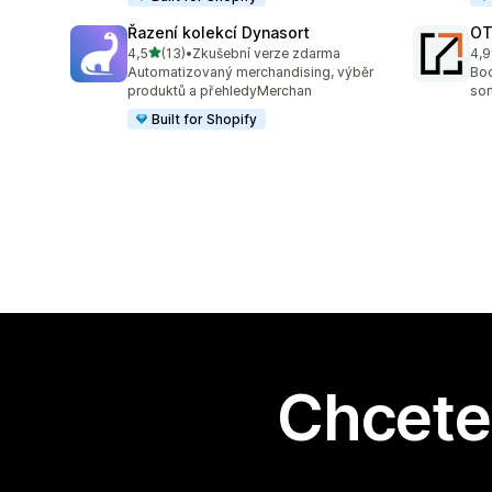
Řazení kolekcí Dynasort
OT
z 5 hvězd
4,5
(13)
•
Zkušební verze zdarma
4,9
Celkový počet recenzí: 13
Cel
Automatizovaný merchandising, výběr
Boo
produktů a přehledyMerchan
sor
Built for Shopify
Chcete 