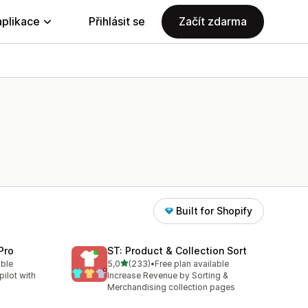
aplikace
Přihlásit se
Začít zdarma
Built for Shopify
Pro
ST: Product & Collection Sort
z 5 hvězd
able
5,0
(233)
•
Free plan available
8
Celkový počet recenzí: 233
ilot with
Increase Revenue by Sorting &
Merchandising collection pages