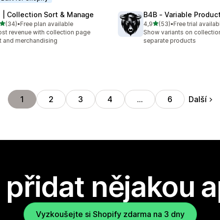
 | Collection Sort & Manage
B4B ‑ Variable Produc
z 5 hvězd
z 5 hvězd
(34)
•
Free plan available
4,9
(53)
•
Free trial availab
kový počet recenzí: 34
Celkový počet recenzí: 53
st revenue with collection page
Show variants on collecti
t and merchandising
separate products
Další
1
2
3
4
…
6
přidat nějakou a
Vyzkoušejte si Shopify zdarma na 3 dny