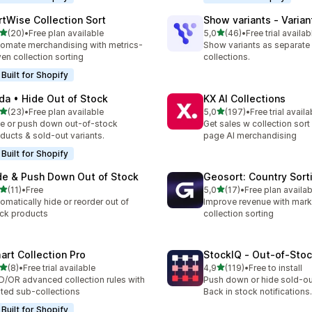
rtWise Collection Sort
Show variants ‑ Varian
z 5 hvězd
z 5 hvězd
(20)
•
Free plan available
5,0
(46)
•
Free trial availab
kový počet recenzí: 20
Celkový počet recenzí: 46
omate merchandising with metrics-
Show variants as separate
ven collection sorting
collections.
Built for Shopify
da • Hide Out of Stock
KX AI Collections
z 5 hvězd
z 5 hvězd
(23)
•
Free plan available
5,0
(197)
•
Free trial availa
kový počet recenzí: 23
Celkový počet recenzí: 19
e or push down out-of-stock
Get sales w collection sort
ducts & sold-out variants.
page AI merchandising
Built for Shopify
de & Push Down Out of Stock
Geosort: Country Sort
z 5 hvězd
z 5 hvězd
(11)
•
Free
5,0
(17)
•
Free plan availab
kový počet recenzí: 11
Celkový počet recenzí: 17
omatically hide or reorder out of
Improve revenue with mark
ck products
collection sorting
art Collection Pro
StockIQ ‑ Out‑of‑Sto
z 5 hvězd
z 5 hvězd
(8)
•
Free trial available
4,9
(119)
•
Free to install
kový počet recenzí: 8
Celkový počet recenzí: 119
/OR advanced collection rules with
Push down or hide sold-ou
ted sub-collections
Back in stock notifications.
Built for Shopify