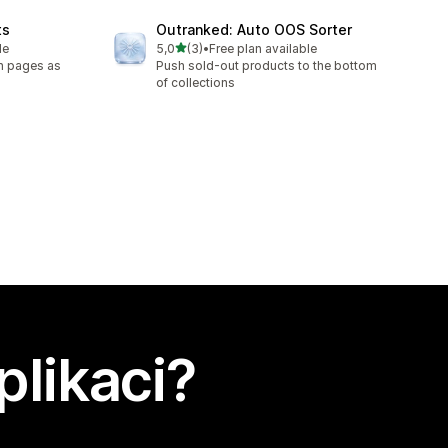
ts
Outranked: Auto OOS Sorter
z 5 hvězd
le
5,0
(3)
•
Free plan available
Celkový počet recenzí: 3
on pages as
Push sold-out products to the bottom
of collections
plikaci?