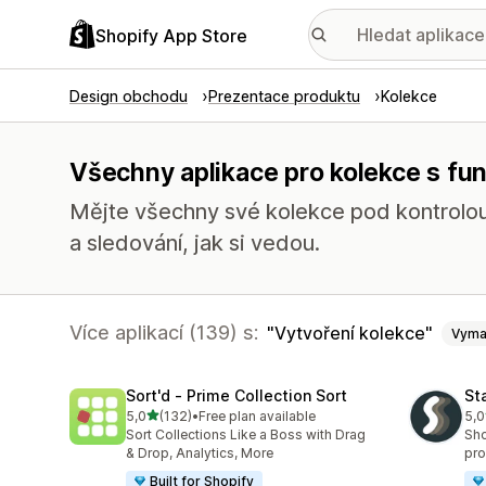
Shopify App Store
Design obchodu
Prezentace produktu
Kolekce
Všechny aplikace pro kolekce s fun
Mějte všechny své kolekce pod kontrolou
a sledování, jak si vedou.
Více aplikací (139) s:
Vytvoření kolekce
Vyma
Sort'd ‑ Prime Collection Sort
St
z 5 hvězd
5,0
(132)
•
Free plan available
5,0
Celkový počet recenzí: 132
Cel
Sort Collections Like a Boss with Drag
Sho
& Drop, Analytics, More
pro
Built for Shopify