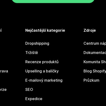
í
Nejčastější kategorie
Zdroje
Dropshipping
Centrum náp
Tržiště
Dokumentace
Recenze produktů
Komunita Sh
rava
Upselling a balíčky
Blog Shopif
E-mailový marketing
Průzkum
erze
SEO
Expedice