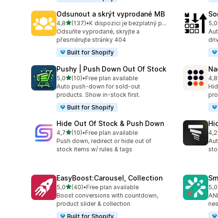
Odsunout a skrýt vyprodané MB
So
z 5 hvězd
4,8
(137)
•
K dispozici je bezplatný plán
5,0
Celkový počet recenzí: 137
Cel
Odsuňte vyprodané, skryjte a
Aut
přesměrujte stránky 404
dri
Built for Shopify
Pushy | Push Down Out Of Stock
Na
z 5 hvězd
5,0
(10)
•
Free plan available
4,8
Celkový počet recenzí: 10
Cel
Auto push-down for sold-out
Hid
products. Show in-stock first.
pro
Built for Shopify
Hide Out Of Stock & Push Down
Hi
z 5 hvězd
4,7
(10)
•
Free plan available
4,2
Celkový počet recenzí: 10
Cel
Push down, redirect or hide out of
Aut
stock items w/ rules & tags
sto
EasyBoost:Carousel, Collection
Sm
z 5 hvězd
5,0
(40)
•
Free plan available
5,0
Celkový počet recenzí: 40
Cel
Boost conversions with countdown,
AND
product slider & collection
nes
Built for Shopify