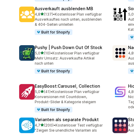
Ausverkauft ausblenden MB
So
von 5 Sternen
4,8
(137)
•
Kostenloser Plan verfügbar
5,0
137 Rezensionen insgesamt
20 
Ausverkauftes nach unten, ausblenden
Aut
& 404-Seiten umleiten
ein
Kat
Built for Shopify
Pushy | Push Down Out Of Stock
Na
von 5 Sternen
5,0
(10)
•
Kostenloser Plan verfügbar
4,8
10 Rezensionen insgesamt
23 
Mehr Umsatz: Ausverkaufte Artikel
Aus
nach unten
aus
Built for Shopify
EasyBoost:Carousel, Collection
Hi
von 5 Sternen
5,0
(41)
•
Kostenloser Plan verfügbar
4,8
41 Rezensionen insgesamt
11 
Konversionen mit Countdown,
Nic
Produkt-Slider & Kategorie steigern
Tag
ode
Built for Shopify
Varianten als separate Produkt
St
von 5 Sternen
4,7
(200)
•
Kostenloser Test verfügbar
4,9
200 Rezensionen insgesamt
119
"Zeigen Sie unendliche Varianten als
Aus