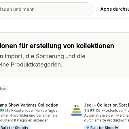
Apps durchs
tionen für erstellung von kollektionen
n Import, die Sortierung und die
eine Produktkategorien.
chen
amp Show Variants Collection
Jedi ‑ Collection Sort 
von 5 Sternen
von 5 Sternen
(149)
•
Kostenloser Plan verfügbar
4,8
(109)
•
Kostenloser Pl
 Rezensionen insgesamt
109 Rezensionen insgesa
ianten-Farbfelder und Varianten als
Automatisiere dein Mercha
dukte in Kategorien anzeigen
durch smarte Produktsorti
Built for Shopify
Built for Shopify