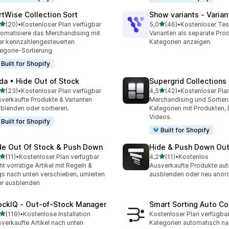
rtWise Collection Sort
Show variants ‑ Varian
von 5 Sternen
von 5 Sternen
(20)
•
Kostenloser Plan verfügbar
5,0
(46)
•
Kostenloser Tes
Rezensionen insgesamt
46 Rezensionen insgesam
omatisiere das Merchandising mit
Varianten als separate Prod
er kennzahlengesteuerten
Kategorien anzeigen.
egorie-Sortierung
Built for Shopify
da • Hide Out of Stock
Supergrid Collections 
von 5 Sternen
von 5 Sternen
(23)
•
Kostenloser Plan verfügbar
4,5
(42)
•
Kostenloser Pla
Rezensionen insgesamt
42 Rezensionen insgesam
verkaufte Produkte & Varianten
Merchandising und Sortier
blenden oder sortieren.
Kategorien mit Produkten, 
Videos.
Built for Shopify
Built for Shopify
de Out Of Stock & Push Down
Hide & Push Down Out
von 5 Sternen
von 5 Sternen
(11)
•
Kostenloser Plan verfügbar
4,2
(11)
•
Kostenlos
Rezensionen insgesamt
11 Rezensionen insgesamt
ht vorrätige Artikel mit Regeln &
Ausverkaufte Produkte au
s nach unten verschieben, umleiten
ausblenden oder neu anor
r ausblenden
ockIQ ‑ Out‑of‑Stock Manager
Smart Sorting Auto Co
von 5 Sternen
(119)
•
Kostenlose Installation
Kostenloser Plan verfügba
 Rezensionen insgesamt
verkaufte Artikel nach unten
Kategorien automatisch na