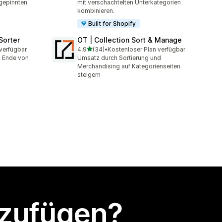
gepinnten
mit verschachtelten Unterkategorien
kombinieren.
Built for Shopify
Sorter
OT | Collection Sort & Manage
von 5 Sternen
verfügbar
4,9
(34)
•
Kostenloser Plan verfügbar
34 Rezensionen insgesamt
s Ende von
Umsatz durch Sortierung und
Merchandising auf Kategorienseiten
steigern
nzufügen?