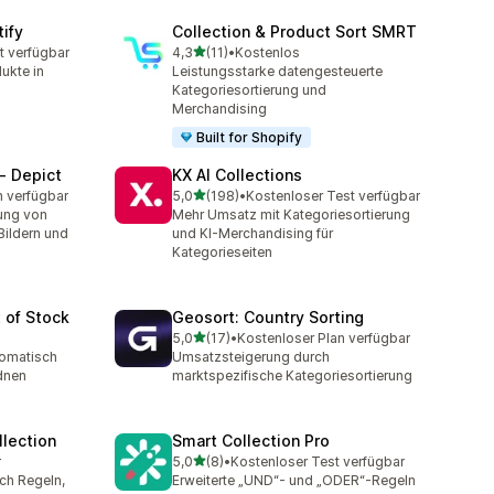
tify
Collection & Product Sort SMRT
von 5 Sternen
t verfügbar
4,3
(11)
•
Kostenlos
t
11 Rezensionen insgesamt
ukte in
Leistungsstarke datengesteuerte
Kategoriesortierung und
Merchandising
Built for Shopify
‑ Depict
KX AI Collections
von 5 Sternen
n verfügbar
5,0
(198)
•
Kostenloser Test verfügbar
t
198 Rezensionen insgesamt
ung von
Mehr Umsatz mit Kategoriesortierung
Bildern und
und KI-Merchandising für
Kategorieseiten
 of Stock
Geosort: Country Sorting
von 5 Sternen
5,0
(17)
•
Kostenloser Plan verfügbar
17 Rezensionen insgesamt
tomatisch
Umsatzsteigerung durch
dnen
marktspezifische Kategoriesortierung
llection
Smart Collection Pro
von 5 Sternen
r
5,0
(8)
•
Kostenloser Test verfügbar
8 Rezensionen insgesamt
ch Regeln,
Erweiterte „UND“- und „ODER“-Regeln