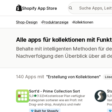
Shopify App Store
Shop-Design
Produktanzeige
Kollektionen
Alle apps für kollektionen mit Funk
Behalte mit intelligenten Methoden für de
Nachverfolgung den Überblick über all d
140 Apps mit
Erstellung von Kollektionen
Lös
Sort'd ‑ Prime Collection Sort
St
von 5 Sternen
5,0
(132)
•
Kostenloser Plan verfügbar
5,0
132 Rezensionen insgesamt
149
Kategorien sortieren wie ein Profi: mit
Var
Drag-and-drop, Analytics und mehr
Pro
Built for Shopify