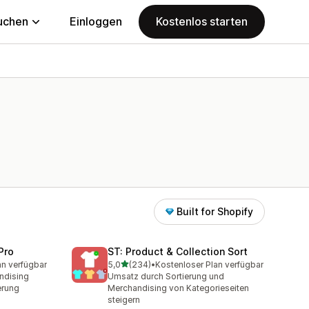
uchen
Einloggen
Kostenlos starten
Built for Shopify
Pro
ST: Product & Collection Sort
von 5 Sternen
an verfügbar
5,0
(234)
•
Kostenloser Plan verfügbar
mt
234 Rezensionen insgesamt
ndising
Umsatz durch Sortierung und
erung
Merchandising von Kategorieseiten
steigern