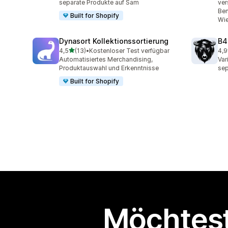
separate Produkte auf Sam
ver
Ben
Built for Shopify
Wie
Dynasort Kollektionssortierung
B4
von 5 Sternen
4,5
(13)
•
Kostenloser Test verfügbar
4,9
13 Rezensionen insgesamt
53 
Automatisiertes Merchandising,
Var
Produktauswahl und Erkenntnisse
sep
Built for Shopify
Möchtest