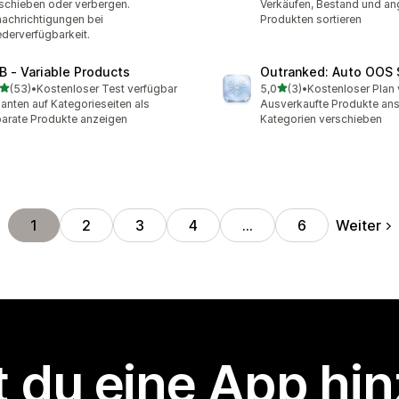
schieben oder verbergen.
Verkäufen, Bestand und an
achrichtigungen bei
Produkten sortieren
derverfügbarkeit.
B ‑ Variable Products
Outranked: Auto OOS 
von 5 Sternen
von 5 Sternen
(53)
•
Kostenloser Test verfügbar
5,0
(3)
•
Kostenloser Plan 
Rezensionen insgesamt
3 Rezensionen insgesamt
ianten auf Kategorieseiten als
Ausverkaufte Produkte an
arate Produkte anzeigen
Kategorien verschieben
Weiter
1
2
3
4
…
6
 du eine App hi