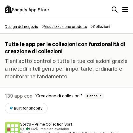
Shopify App Store
Design del negozio
Visualizzazione prodotto
Collezioni
Tutte le app per le collezioni con funzionalità di
creazione di collezioni
Tieni sotto controllo tutte le tue collezioni grazie
a metodi intelligenti per importarle, ordinarle e
monitorarne l’andamento.
139 app con
Creazione di collezioni
Cancella
Built for Shopify
Sort'd ‑ Prime Collection Sort
stelle su 5
5,0
(132)
•
Free plan available
132 recensioni totali