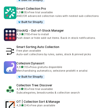
Built for Shopify
Smart Collection Pro
stelle su 5
5,0
(8)
•
Free trial available
8 recensioni totali
AND/OR advanced collection rules with nested sub-collections
Built for Shopify
StockIQ ‑ Out‑of‑Stock Manager
stelle su 5
4,9
(119)
•
Free to install
119 recensioni totali
Push down or hide sold-out items. Back in stock notifications.
Smart Sorting Auto Collection
Free plan available
Auto-sort collections by rules, sales, stock & pinned picks
Collezioni Dynasort
stelle su 5
4,5
(13)
•
Prova gratuita disponibile
13 recensioni totali
Merchandising automatico, selezione prodotti e analisi
Built for Shopify
Collection Tree: Discover
stelle su 5
4,5
(6)
•
Free trial available
6 recensioni totali
Subcategories, breadcrumbs & collection search
OT | Collection Sort & Manage
stelle su 5
4,9
(34)
•
Free plan available
34 recensioni totali