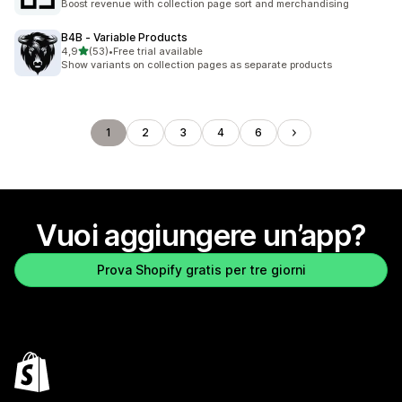
Boost revenue with collection page sort and merchandising
B4B ‑ Variable Products
stelle su 5
4,9
(53)
•
Free trial available
53 recensioni totali
Show variants on collection pages as separate products
1
2
3
4
6
Vuoi aggiungere un’app?
Prova Shopify gratis per tre giorni