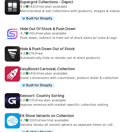
Supergrid Collections ‑ Depict
stelle su 5
4,5
(42)
•
Free plan available
42 recensioni totali
Merchandise & sort collections with products, images & videos.
Built for Shopify
Hide Out Of Stock & Push Down
stelle su 5
4,7
(10)
•
Free plan available
10 recensioni totali
Push down, redirect or hide out of stock items w/ rules & tags
Hide & Push Down Out of Stock
stelle su 5
4,2
(11)
•
Free
11 recensioni totali
Automatically hide or reorder out of stock products
EasyBoost:Carousel, Collection
stelle su 5
5,0
(40)
•
Free plan available
40 recensioni totali
Boost conversions with countdown, product slider & collection
Built for Shopify
Geosort: Country Sorting
stelle su 5
5,0
(17)
•
Free plan available
17 recensioni totali
Improve revenue with market-specific collection sorting
EX Show Variants on Collection
stelle su 5
4,7
(200)
•
Free trial available
200 recensioni totali
Variator shows all variant options as separate items on coll