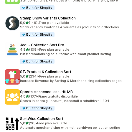
Sort Collections Like a Boss with Drag & Drop, Analytics, More
Built for Shopify
Stamp Show Variants Collection
stelle su 5
5,0
(149)
•
Free plan available
149 recensioni totali
Show variants swatches & variants as products on collections
Built for Shopify
Jedi ‑ Collection Sort Pro
stelle su 5
4,8
(108)
•
Free plan available
108 recensioni totali
Put merchandising on autopilot with smart product sorting
Built for Shopify
ST: Product & Collection Sort
stelle su 5
5,0
(234)
•
Free plan available
234 recensioni totali
Increase Revenue by Sorting & Merchandising collection pages
Sposta e nascondi esauriti MB
stelle su 5
4,8
(137)
•
Piano gratuito disponibile
137 recensioni totali
Sposta in basso gli esauriti, nascondi e reindirizza i 404
Built for Shopify
SortWise Collection Sort
stelle su 5
5,0
(20)
•
Free plan available
20 recensioni totali
Automate merchandising with metrics-driven collection sorting