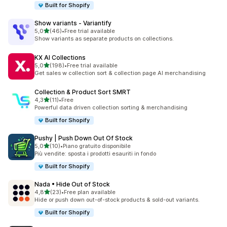
Built for Shopify
Show variants ‑ Variantify
stelle su 5
5,0
(46)
•
Free trial available
46 recensioni totali
Show variants as separate products on collections.
KX AI Collections
stelle su 5
5,0
(198)
•
Free trial available
198 recensioni totali
Get sales w collection sort & collection page AI merchandising
Collection & Product Sort SMRT
stelle su 5
4,3
(11)
•
Free
11 recensioni totali
Powerful data driven collection sorting & merchandising
Built for Shopify
Pushy | Push Down Out Of Stock
stelle su 5
5,0
(10)
•
Piano gratuito disponibile
10 recensioni totali
Più vendite: sposta i prodotti esauriti in fondo
Built for Shopify
Nada • Hide Out of Stock
stelle su 5
4,8
(23)
•
Free plan available
23 recensioni totali
Hide or push down out-of-stock products & sold-out variants.
Built for Shopify