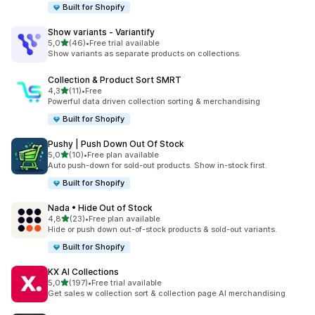
Built for Shopify
Show variants ‑ Variantify
av 5 stjerner
5,0
(46)
•
Free trial available
Totalt 46 omtaler
Show variants as separate products on collections.
Collection & Product Sort SMRT
av 5 stjerner
4,3
(11)
•
Free
Totalt 11 omtaler
Powerful data driven collection sorting & merchandising
Built for Shopify
Pushy | Push Down Out Of Stock
av 5 stjerner
5,0
(10)
•
Free plan available
Totalt 10 omtaler
Auto push-down for sold-out products. Show in-stock first.
Built for Shopify
Nada • Hide Out of Stock
av 5 stjerner
4,8
(23)
•
Free plan available
Totalt 23 omtaler
Hide or push down out-of-stock products & sold-out variants.
Built for Shopify
KX AI Collections
av 5 stjerner
5,0
(197)
•
Free trial available
Totalt 197 omtaler
Get sales w collection sort & collection page AI merchandising