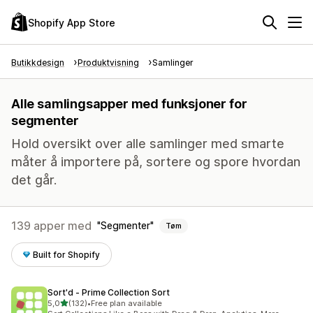
Shopify App Store
Butikkdesign
Produktvisning
Samlinger
Alle samlingsapper med funksjoner for
segmenter
Hold oversikt over alle samlinger med smarte
måter å importere på, sortere og spore hvordan
det går.
139 apper med
Segmenter
Tøm
Built for Shopify
Sort'd ‑ Prime Collection Sort
av 5 stjerner
5,0
(132)
•
Free plan available
Totalt 132 omtaler