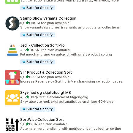
Sort Collections Like a Boss with Drag & Drop, Analytics, More
Built for Shopify
Stamp Show Variants Collection
av 5 stjerner
5,0
(149)
•
Free plan available
Totalt 149 omtaler
Show variants swatches & variants as products on collections
Built for Shopify
Jedi ‑ Collection Sort Pro
av 5 stjerner
4,8
(108)
•
Free plan available
Totalt 108 omtaler
Put merchandising on autopilot with smart product sorting
Built for Shopify
ST: Product & Collection Sort
av 5 stjerner
5,0
(233)
•
Free plan available
Totalt 233 omtaler
Increase Revenue by Sorting & Merchandising collection pages
Skyv ned og skjul utsolgt MB
av 5 stjerner
4,8
(137)
•
Gratis abonnement tilgjengelig
Totalt 137 omtaler
Skyv utsolgte ned, skjul automatisk og omdiriger 404-sider
Built for Shopify
SortWise Collection Sort
av 5 stjerner
5,0
(20)
•
Free plan available
Totalt 20 omtaler
Automate merchandising with metrics-driven collection sorting