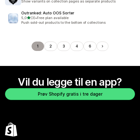
Show variants on collection pages as separate products
Outranked: Auto OOS Sorter
av 5 stjerner
5,0
(3)
•
Free plan available
Totalt 3 omtaler
Push sold-out products to the bottom of collections
1
2
3
4
6
Vil du legge til en app?
Prøv Shopify gratis i tre dager