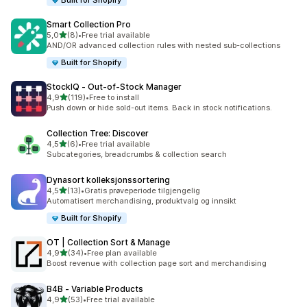
Built for Shopify
Smart Collection Pro
av 5 stjerner
5,0
(8)
•
Free trial available
Totalt 8 omtaler
AND/OR advanced collection rules with nested sub-collections
Built for Shopify
StockIQ ‑ Out‑of‑Stock Manager
av 5 stjerner
4,9
(119)
•
Free to install
Totalt 119 omtaler
Push down or hide sold-out items. Back in stock notifications.
Collection Tree: Discover
av 5 stjerner
4,5
(6)
•
Free trial available
Totalt 6 omtaler
Subcategories, breadcrumbs & collection search
Dynasort kolleksjonssortering
av 5 stjerner
4,5
(13)
•
Gratis prøveperiode tilgjengelig
Totalt 13 omtaler
Automatisert merchandising, produktvalg og innsikt
Built for Shopify
OT | Collection Sort & Manage
av 5 stjerner
4,9
(34)
•
Free plan available
Totalt 34 omtaler
Boost revenue with collection page sort and merchandising
B4B ‑ Variable Products
av 5 stjerner
4,9
(53)
•
Free trial available
Totalt 53 omtaler