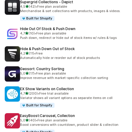
Supergrid Collections ‑ Depict
av 5 stjerner
4,5
(42)
•
Free plan available
Totalt 42 omtaler
Merchandise & sort collections with products, images & videos.
Built for Shopify
Hide Out Of Stock & Push Down
av 5 stjerner
4,7
(10)
•
Free plan available
Totalt 10 omtaler
Push down, redirect or hide out of stock items w/ rules & tags
Hide & Push Down Out of Stock
av 5 stjerner
4,2
(11)
•
Free
Totalt 11 omtaler
Automatically hide or reorder out of stock products
Geosort: Country Sorting
av 5 stjerner
5,0
(17)
•
Free plan available
Totalt 17 omtaler
Improve revenue with market-specific collection sorting
EX Show Variants on Collection
av 5 stjerner
4,7
(200)
•
Free trial available
Totalt 200 omtaler
Variator shows all variant options as separate items on coll
Built for Shopify
EasyBoost:Carousel, Collection
av 5 stjerner
5,0
(40)
•
Free plan available
Totalt 40 omtaler
Boost conversions with countdown, product slider & collection