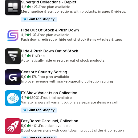
Supergrid Collections ‑ Depict
stelle su 5
4,5
(42)
•
Free plan available
42 recensioni totali
Merchandise & sort collections with products, images & videos.
Built for Shopify
Hide Out Of Stock & Push Down
stelle su 5
4,7
(10)
•
Free plan available
10 recensioni totali
Push down, redirect or hide out of stock items w/ rules & tags
Hide & Push Down Out of Stock
stelle su 5
4,2
(11)
•
Free
11 recensioni totali
Automatically hide or reorder out of stock products
Geosort: Country Sorting
stelle su 5
5,0
(17)
•
Free plan available
17 recensioni totali
Improve revenue with market-specific collection sorting
EX Show Variants on Collection
stelle su 5
4,7
(200)
•
Free trial available
200 recensioni totali
Variator shows all variant options as separate items on coll
Built for Shopify
EasyBoost:Carousel, Collection
stelle su 5
5,0
(40)
•
Free plan available
40 recensioni totali
Boost conversions with countdown, product slider & collection