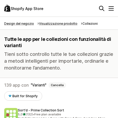
Shopify App Store
Design del negozio
Visualizzazione prodotto
Collezioni
Tutte le app per le collezioni con funzionalità di
varianti
Tieni sotto controllo tutte le tue collezioni grazie
a metodi intelligenti per importarle, ordinarle e
monitorarne l’andamento.
139 app con
Varianti
Cancella
Built for Shopify
Sort'd ‑ Prime Collection Sort
stelle su 5
5,0
(132)
•
Free plan available
132 recensioni totali