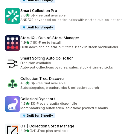
Built for Shopify
Smart Collection Pro
stelle su 5
5,0
(8)
•
Free trial available
8 recensioni totali
AND/OR advanced collection rules with nested sub-collections
Built for Shopify
StockIQ ‑ Out‑of‑Stock Manager
stelle su 5
4,9
(119)
•
Free to install
119 recensioni totali
Push down or hide sold-out items. Back in stock notifications.
Smart Sorting Auto Collection
Free plan available
Auto-sort collections by rules, sales, stock & pinned picks
Collection Tree: Discover
stelle su 5
4,5
(6)
•
Free trial available
6 recensioni totali
Subcategories, breadcrumbs & collection search
Collezioni Dynasort
stelle su 5
4,5
(13)
•
Prova gratuita disponibile
13 recensioni totali
Merchandising automatico, selezione prodotti e analisi
Built for Shopify
OT | Collection Sort & Manage
stelle su 5
4,9
(34)
•
Free plan available
34 recensioni totali