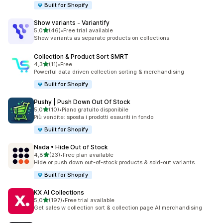
Built for Shopify
Show variants ‑ Variantify
stelle su 5
5,0
(46)
•
Free trial available
46 recensioni totali
Show variants as separate products on collections.
Collection & Product Sort SMRT
stelle su 5
4,3
(11)
•
Free
11 recensioni totali
Powerful data driven collection sorting & merchandising
Built for Shopify
Pushy | Push Down Out Of Stock
stelle su 5
5,0
(10)
•
Piano gratuito disponibile
10 recensioni totali
Più vendite: sposta i prodotti esauriti in fondo
Built for Shopify
Nada • Hide Out of Stock
stelle su 5
4,8
(23)
•
Free plan available
23 recensioni totali
Hide or push down out-of-stock products & sold-out variants.
Built for Shopify
KX AI Collections
stelle su 5
5,0
(197)
•
Free trial available
197 recensioni totali
Get sales w collection sort & collection page AI merchandising