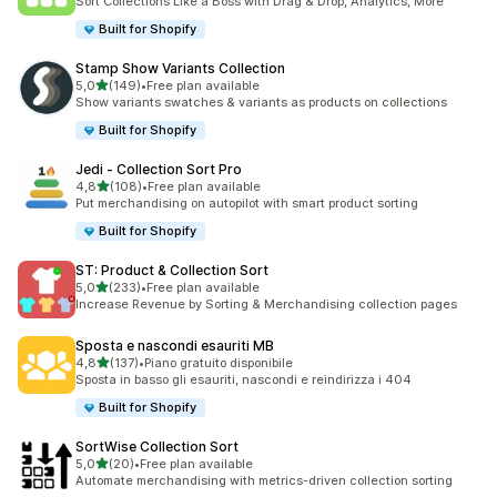
Sort Collections Like a Boss with Drag & Drop, Analytics, More
Built for Shopify
Stamp Show Variants Collection
stelle su 5
5,0
(149)
•
Free plan available
149 recensioni totali
Show variants swatches & variants as products on collections
Built for Shopify
Jedi ‑ Collection Sort Pro
stelle su 5
4,8
(108)
•
Free plan available
108 recensioni totali
Put merchandising on autopilot with smart product sorting
Built for Shopify
ST: Product & Collection Sort
stelle su 5
5,0
(233)
•
Free plan available
233 recensioni totali
Increase Revenue by Sorting & Merchandising collection pages
Sposta e nascondi esauriti MB
stelle su 5
4,8
(137)
•
Piano gratuito disponibile
137 recensioni totali
Sposta in basso gli esauriti, nascondi e reindirizza i 404
Built for Shopify
SortWise Collection Sort
stelle su 5
5,0
(20)
•
Free plan available
20 recensioni totali
Automate merchandising with metrics-driven collection sorting