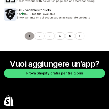
Boost revenue with collection page sort and merchandising
B4B ‑ Variable Products
stelle su 5
4,9
(53)
•
Free trial available
53 recensioni totali
Show variants on collection pages as separate products
1
2
3
4
6
Vuoi aggiungere un’app?
Prova Shopify gratis per tre giorni