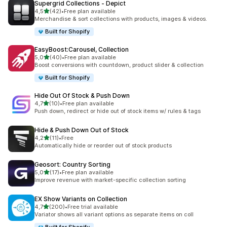
Supergrid Collections ‑ Depict
de 5 estrelas
4,5
(42)
•
Free plan available
42 total de avaliações
Merchandise & sort collections with products, images & videos.
Built for Shopify
EasyBoost:Carousel, Collection
de 5 estrelas
5,0
(40)
•
Free plan available
40 total de avaliações
Boost conversions with countdown, product slider & collection
Built for Shopify
Hide Out Of Stock & Push Down
de 5 estrelas
4,7
(10)
•
Free plan available
10 total de avaliações
Push down, redirect or hide out of stock items w/ rules & tags
Hide & Push Down Out of Stock
de 5 estrelas
4,2
(11)
•
Free
11 total de avaliações
Automatically hide or reorder out of stock products
Geosort: Country Sorting
de 5 estrelas
5,0
(17)
•
Free plan available
17 total de avaliações
Improve revenue with market-specific collection sorting
EX Show Variants on Collection
de 5 estrelas
4,7
(200)
•
Free trial available
200 total de avaliações
Variator shows all variant options as separate items on coll