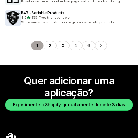
Boost revenue with collection page sort and merchandising
B4B ‑ Variable Products
de 5 estrelas
4,9
(53)
•
Free trial available
53 total de avaliações
Show variants on collection pages as separate products
1
2
3
4
6
Quer adicionar uma
aplicação?
Experimente a Shopify gratuitamente durante 3 dias