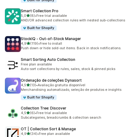
Built for Shopify
Smart Collection Pro
de 5 estrelas
5,0
(8)
•
Free trial available
8 total de avaliações
AND/OR advanced collection rules with nested sub-collections
Built for Shopify
StockIQ ‑ Out‑of‑Stock Manager
de 5 estrelas
4,9
(119)
•
Free to install
119 total de avaliações
Push down or hide sold-out items. Back in stock notifications.
Smart Sorting Auto Collection
Free plan available
Auto-sort collections by rules, sales, stock & pinned picks
Ordenação de coleções Dynasort
de 5 estrelas
4,5
(13)
•
Avaliação gratuita disponível
13 total de avaliações
Merchandising automatizado, seleção de produtos e insights
Built for Shopify
Collection Tree: Discover
de 5 estrelas
4,5
(6)
•
Free trial available
6 total de avaliações
Subcategories, breadcrumbs & collection search
OT | Collection Sort & Manage
de 5 estrelas
4,9
(34)
•
Free plan available
34 total de avaliações