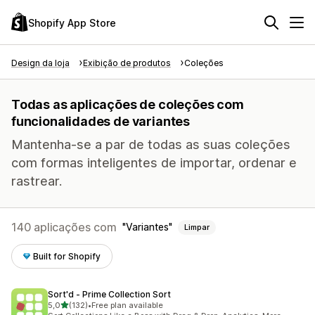
Shopify App Store
Design da loja
Exibição de produtos
Coleções
Todas as aplicações de coleções com
funcionalidades de variantes
Mantenha-se a par de todas as suas coleções
com formas inteligentes de importar, ordenar e
rastrear.
140 aplicações com
Variantes
Limpar
Built for Shopify
Sort'd ‑ Prime Collection Sort
de 5 estrelas
5,0
(132)
•
Free plan available
132 total de avaliações