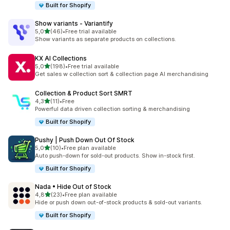
Built for Shopify
Show variants ‑ Variantify
de 5 estrelas
5,0
(46)
•
Free trial available
46 total de avaliações
Show variants as separate products on collections.
KX AI Collections
de 5 estrelas
5,0
(198)
•
Free trial available
198 total de avaliações
Get sales w collection sort & collection page AI merchandising
Collection & Product Sort SMRT
de 5 estrelas
4,3
(11)
•
Free
11 total de avaliações
Powerful data driven collection sorting & merchandising
Built for Shopify
Pushy | Push Down Out Of Stock
de 5 estrelas
5,0
(10)
•
Free plan available
10 total de avaliações
Auto push-down for sold-out products. Show in-stock first.
Built for Shopify
Nada • Hide Out of Stock
de 5 estrelas
4,8
(23)
•
Free plan available
23 total de avaliações
Hide or push down out-of-stock products & sold-out variants.
Built for Shopify