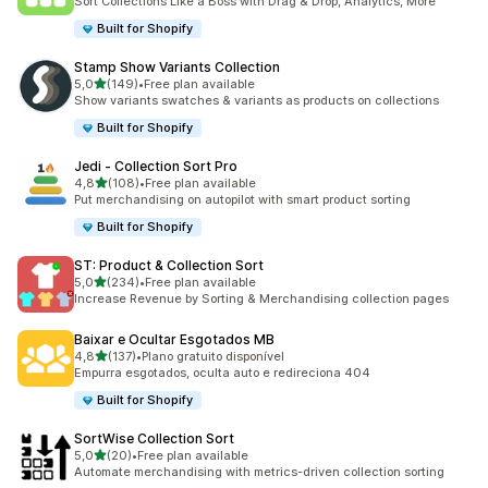
Sort Collections Like a Boss with Drag & Drop, Analytics, More
Built for Shopify
Stamp Show Variants Collection
de 5 estrelas
5,0
(149)
•
Free plan available
149 total de avaliações
Show variants swatches & variants as products on collections
Built for Shopify
Jedi ‑ Collection Sort Pro
de 5 estrelas
4,8
(108)
•
Free plan available
108 total de avaliações
Put merchandising on autopilot with smart product sorting
Built for Shopify
ST: Product & Collection Sort
de 5 estrelas
5,0
(234)
•
Free plan available
234 total de avaliações
Increase Revenue by Sorting & Merchandising collection pages
Baixar e Ocultar Esgotados MB
de 5 estrelas
4,8
(137)
•
Plano gratuito disponível
137 total de avaliações
Empurra esgotados, oculta auto e redireciona 404
Built for Shopify
SortWise Collection Sort
de 5 estrelas
5,0
(20)
•
Free plan available
20 total de avaliações
Automate merchandising with metrics-driven collection sorting