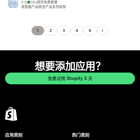
星（满分 5 星）
5.0
(3)
•
提供免费套餐
总共 3 条评论
将售罄产品移至产品系列底部
1
2
3
4
6
想要添加应用？
免费试用 Shopify 3 天
应用类别
热门类别