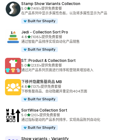
Stamp Show Variants Collection
星（满分 5 星）
5.0
(149)
•
提供免费套餐
总共 149 条评论
在产品系列中显示多属性色板，以及将多属性显示为产品
Built for Shopify
Jedi ‑ Collection Sort Pro
星（满分 5 星）
4.8
(108)
•
提供免费套餐
总共 108 条评论
通过智能产品排序实现自动化产品销售
Built for Shopify
ST: Product & Collection Sort
星（满分 5 星）
5.0
(233)
•
提供免费套餐
总共 233 条评论
通过对产品系列页面进行排序和营销来增加收入
下移并隐藏售罄商品 MB
星（满分 5 星）
4.8
(137)
•
提供免费套餐
总共 137 条评论
下移售罄商品、自动隐藏并重定向404页面
Built for Shopify
SortWise Collection Sort
星（满分 5 星）
5.0
(20)
•
提供免费套餐
总共 20 条评论
通过指标驱动的产品系列排序，实现商品陈列自动化
Built for Shopify
Show variants ‑ Variantify