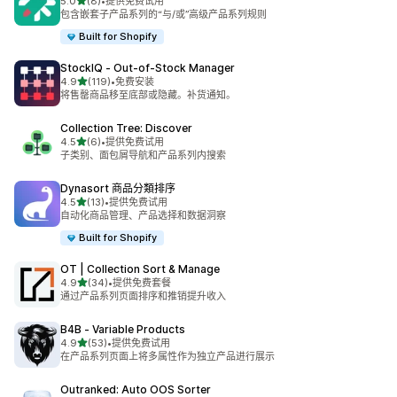
星（满分 5 星）
5.0
(8)
•
提供免费试用
总共 8 条评论
包含嵌套子产品系列的“与/或”高级产品系列规则
Built for Shopify
StockIQ ‑ Out‑of‑Stock Manager
星（满分 5 星）
4.9
(119)
•
免费安装
总共 119 条评论
将售罄商品移至底部或隐藏。补货通知。
Collection Tree: Discover
星（满分 5 星）
4.5
(6)
•
提供免费试用
总共 6 条评论
子类别、面包屑导航和产品系列内搜索
Dynasort 商品分類排序
星（满分 5 星）
4.5
(13)
•
提供免费试用
总共 13 条评论
自动化商品管理、产品选择和数据洞察
Built for Shopify
OT | Collection Sort & Manage
星（满分 5 星）
4.9
(34)
•
提供免费套餐
总共 34 条评论
通过产品系列页面排序和推销提升收入
B4B ‑ Variable Products
星（满分 5 星）
4.9
(53)
•
提供免费试用
总共 53 条评论
在产品系列页面上将多属性作为独立产品进行展示
Outranked: Auto OOS Sorter