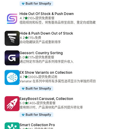
Built for Shopify
Hide Out Of Stock & Push Down
星（满分 5 星）
4.7
(10)
•
提供免费套餐
总共 10 条评论
借助规则和标签，将售罄商品排至底部、重定向或隐藏
Hide & Push Down Out of Stock
星（满分 5 星）
4.2
(11)
•
免费
总共 11 条评论
自动隐藏缺货产品或重新排序
Geosort: Country Sorting
星（满分 5 星）
5.0
(17)
•
提供免费套餐
总共 17 条评论
通过特定市场的产品系列排序提升收入
EX Show Variants on Collection
星（满分 5 星）
4.7
(200)
•
提供免费试用
总共 200 条评论
Variator 在系列中将所有多属性选项显示为单独的项目
Built for Shopify
EasyBoost:Carousel, Collection
星（满分 5 星）
5.0
(40)
•
提供免费套餐
总共 40 条评论
使用倒计时、产品滑块和产品系列提升转化率
Built for Shopify
Smart Collection Pro