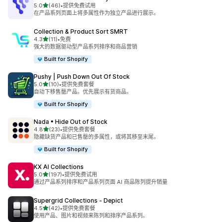
星（满分 5 星）
5.0
(46)
•
提供免费试用
总共 46 条评论
在产品系列页面上将多属性作为独立产品进行展示。
Collection & Product Sort SMRT
星（满分 5 星）
4.3
(11)
•
免费
总共 11 条评论
强大的数据驱动型产品系列排序和商品营销
Built for Shopify
Pushy | Push Down Out Of Stock
星（满分 5 星）
5.0
(10)
•
提供免费套餐
总共 10 条评论
自动下移售罄产品。优先展示有货商品。
Built for Shopify
Nada • Hide Out of Stock
星（满分 5 星）
4.8
(23)
•
提供免费套餐
总共 23 条评论
隐藏缺货产品和已售罄的多属性，或将其移至末尾。
Built for Shopify
KX AI Collections
星（满分 5 星）
5.0
(197)
•
提供免费试用
总共 197 条评论
通过产品系列排序和产品系列页面 AI 商品陈列提升销量
Supergrid Collections ‑ Depict
星（满分 5 星）
4.5
(42)
•
提供免费套餐
总共 42 条评论
使用产品、图片和视频来陈列和排序产品系列。