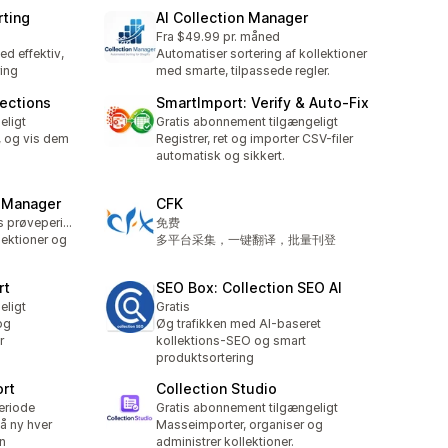
rting
AI Collection Manager
Fra $49.99 pr. måned
ed effektiv,
Automatiser sortering af kollektioner
ing
med smarte, tilpassede regler.
lections
SmartImport: Verify & Auto‑Fix
eligt
Gratis abonnement tilgængeligt
, og vis dem
Registrer, ret og importer CSV-filer
automatisk og sikkert.
g Manager
CFK
Mulighed for gratis prøveperiode
免费
lektioner og
多平台采集，一键翻译，批量刊登
rt
SEO Box: Collection SEO AI
eligt
Gratis
og
Øg trafikken med AI-baseret
r
kollektions-SEO og smart
produktsortering
ort
Collection Studio
eriode
Gratis abonnement tilgængeligt
på ny hver
Masseimporter, organiser og
en
administrer kollektioner.