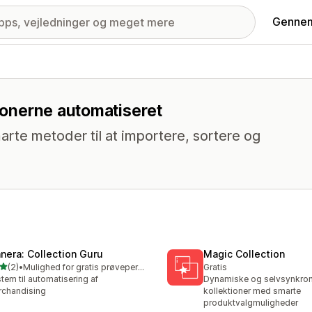
Gennem
tionerne automatiseret
arte metoder til at importere, sortere og
anera: Collection Guru
Magic Collection
ud af 5 stjerner
(2)
•
Mulighed for gratis prøveperiode
Gratis
nmeldelser i alt
tem til automatisering af
Dynamiske og selvsynkron
chandising
kollektioner med smarte
produktvalgmuligheder