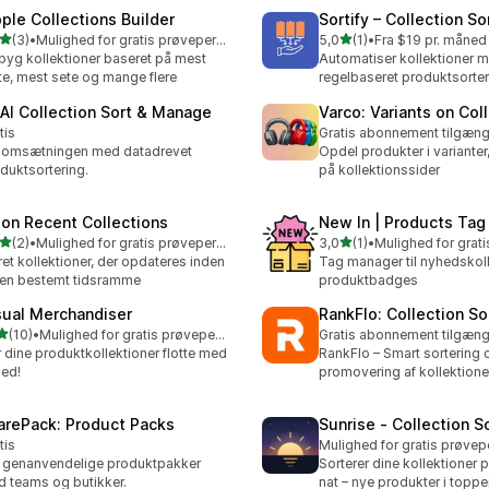
pple Collections Builder
Sortify – Collection So
ud af 5 stjerner
ud af 5 stjerner
(3)
•
Mulighed for gratis prøveperiode
5,0
(1)
•
Fra $19 pr. måned
nmeldelser i alt
1 anmeldelser i alt
yg kollektioner baseret på mest
Automatiser kollektioner m
te, mest sete og mange flere
regelbaseret produktsorter
 AI Collection Sort & Manage
Varco: Variants on Col
tis
Gratis abonnement tilgæng
 omsætningen med datadrevet
Opdel produkter i varianter
duktsortering.
på kollektionssider
lon Recent Collections
New In | Products Ta
ud af 5 stjerner
ud af 5 stjerner
(2)
•
Mulighed for gratis prøveperiode
3,0
(1)
•
nmeldelser i alt
1 anmeldelser i alt
et kollektioner, der opdateres inden
Tag manager til nyhedskol
 en bestemt tidsramme
produktbadges
sual Merchandiser
RankFlo: Collection So
ud af 5 stjerner
(10)
•
Mulighed for gratis prøveperiode
Gratis abonnement tilgæng
anmeldelser i alt
 dine produktkollektioner flotte med
RankFlo – Smart sortering 
hed!
promovering af kollektione
arePack: Product Packs
Sunrise ‑ Collection S
tis
Mulighed for gratis prøvep
 genanvendelige produktpakker
Sorterer dine kollektioner 
 teams og butikker.
nat – nye produkter i topp