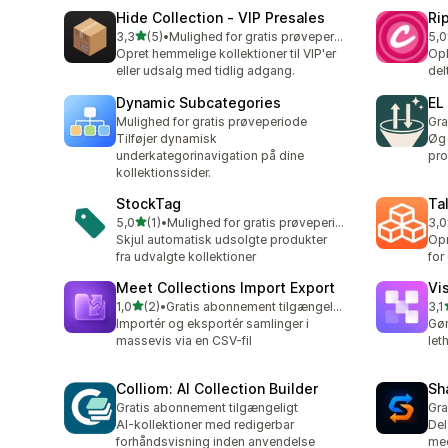
Hide Collection ‑ VIP Presales
Ri
ud af 5 stjerner
3,3
(5)
•
Mulighed for gratis prøveperiode
5,0
5 anmeldelser i alt
3 a
Opret hemmelige kollektioner til VIP'er
Opb
eller udsalg med tidlig adgang.
del
Dynamic Subcategories
EL
Mulighed for gratis prøveperiode
Gra
Tilføjer dynamisk
Øg
underkategorinavigation på dine
pro
kollektionssider.
StockTag
Ta
ud af 5 stjerner
5,0
(1)
•
Mulighed for gratis prøveperiode
3,0
1 anmeldelser i alt
2 a
Skjul automatisk udsolgte produkter
Opr
fra udvalgte kollektioner
for
Meet Collections Import Export
Vi
ud af 5 stjerner
1,0
(2)
•
Gratis abonnement tilgængeligt
3,1
2 anmeldelser i alt
10 
Importér og eksportér samlinger i
Gør
massevis via en CSV-fil
let
Colliom: AI Collection Builder
Sh
Gratis abonnement tilgængeligt
Gra
AI-kollektioner med redigerbar
Del
forhåndsvisning inden anvendelse
med