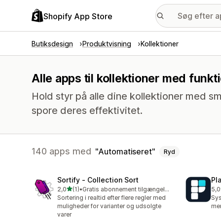
Shopify App Store
Butiksdesign
Produktvisning
Kollektioner
Alle apps til kollektioner med funk
Hold styr på alle dine kollektioner med sm
spore deres effektivitet.
140 apps med
Automatiseret
Ryd
Sortify ‑ Collection Sort
Pl
ud af 5 stjerner
2,0
(1)
•
Gratis abonnement tilgængeligt
5,0
1 anmeldelser i alt
2 a
Sortering i realtid efter flere regler med
Sys
muligheder for varianter og udsolgte
mer
varer