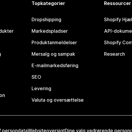
Topkategorier
Ressourcer
Dropshipping
Shopify Hjæ
dukter
Markedspladser
API-dokume
Produktanmeldelser
Shopify Co
g
Mersalg og sampak
Research
E-mailmarkedsføring
SEO
Levering
ion
Valuta og oversættelse
af persondata
Websiteoversigt
Dine valg vedrørende person