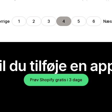
orrige
Næs
1
2
3
4
5
6
il du tilføje en ap
Prøv Shopify gratis i 3 dage