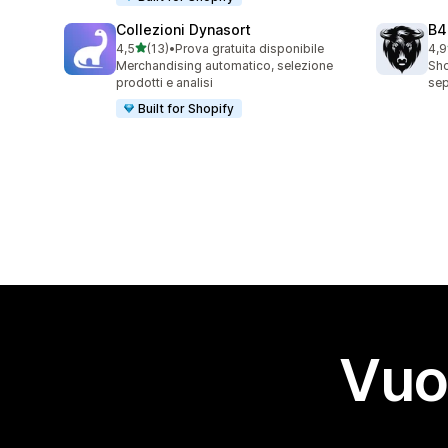
Collezioni Dynasort
B4
stelle su 5
4,5
(13)
•
Prova gratuita disponibile
4,9
13 recensioni totali
53 
Merchandising automatico, selezione
Sho
prodotti e analisi
sep
Built for Shopify
Vuo