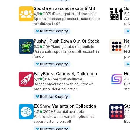
Sposta e nascondi esauriti MB
So
stelle su 5
4,8
(137)
•
Piano gratuito disponibile
5,0
137 recensioni totali
20 
Sposta in basso gli esauriti, nascondi e
Aut
reindirizza i 404
dri
Built for Shopify
Pushy | Push Down Out Of Stock
Na
stelle su 5
5,0
(10)
•
Piano gratuito disponibile
4,8
10 recensioni totali
23 
Più vendite: sposta i prodotti esauriti in
Hid
fondo
pro
Built for Shopify
EasyBoost:Carousel, Collection
Hi
stelle su 5
5,0
(41)
•
Free plan available
4,8
41 recensioni totali
11 
Boost conversions with countdown,
Pus
product slider & collection
sto
Built for Shopify
EX Show Variants on Collection
St
stelle su 5
4,7
(200)
•
Free trial available
4,9
200 recensioni totali
119
Variator shows all variant options as
Pus
separate items on coll
Bac
Built for Shopify