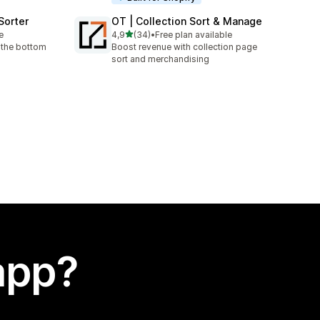
Sorter
OT | Collection Sort & Manage
stelle su 5
e
4,9
(34)
•
Free plan available
34 recensioni totali
 the bottom
Boost revenue with collection page
sort and merchandising
app?