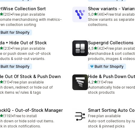
rtWise Collection Sort
Show variants ‑ Varian
stelle su 5
stelle su 5
(20)
•
Free plan available
5,0
(46)
•
Free trial availab
recensioni totali
46 recensioni totali
omate merchandising with metrics-
Show variants as separate
ven collection sorting
collections.
Built for Shopify
da • Hide Out of Stock
Supergrid Collections 
stelle su 5
stelle su 5
(23)
•
Free plan available
4,5
(42)
•
Free plan availa
recensioni totali
42 recensioni totali
e or push down out-of-stock
Merchandise & sort collect
ducts & sold-out variants.
products, images & videos
Built for Shopify
Built for Shopify
de Out Of Stock & Push Down
Hide & Push Down Out
stelle su 5
stelle su 5
(11)
•
Free plan available
4,2
(11)
•
Free
recensioni totali
11 recensioni totali
h down, redirect or hide out of
Automatically hide or reord
ck items w/ rules & tags
stock products
ockIQ ‑ Out‑of‑Stock Manager
Smart Sorting Auto Co
stelle su 5
(119)
•
Free to install
Free plan available
 recensioni totali
h down or hide sold-out items.
Auto-sort collections by ru
k in stock notifications.
stock & pinned picks