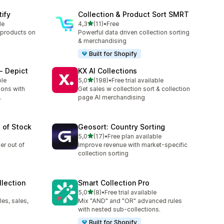
tify
Collection & Product Sort SMRT
stelle su 5
le
4,3
(11)
•
Free
11 recensioni totali
 products on
Powerful data driven collection sorting
& merchandising
Built for Shopify
‑ Depict
KX AI Collections
stelle su 5
ble
5,0
(198)
•
Free trial available
198 recensioni totali
ions with
Get sales w collection sort & collection
.
page AI merchandising
 of Stock
Geosort: Country Sorting
stelle su 5
5,0
(17)
•
Free plan available
17 recensioni totali
er out of
Improve revenue with market-specific
collection sorting
llection
Smart Collection Pro
stelle su 5
5,0
(8)
•
Free trial available
8 recensioni totali
les, sales,
Mix "AND" and "OR" advanced rules
with nested sub-collections.
Built for Shopify