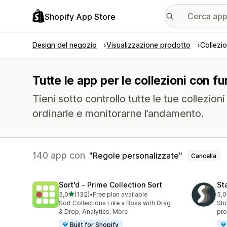
Shopify App Store
Design del negozio
Visualizzazione prodotto
Collezio
Tutte le app per le collezioni con f
Tieni sotto controllo tutte le tue collezion
ordinarle e monitorarne l’andamento.
140 app con
Regole personalizzate
Cancella
Sort'd ‑ Prime Collection Sort
St
stelle su 5
5,0
(132)
•
Free plan available
5,0
132 recensioni totali
149
Sort Collections Like a Boss with Drag
Sho
& Drop, Analytics, More
pro
Built for Shopify