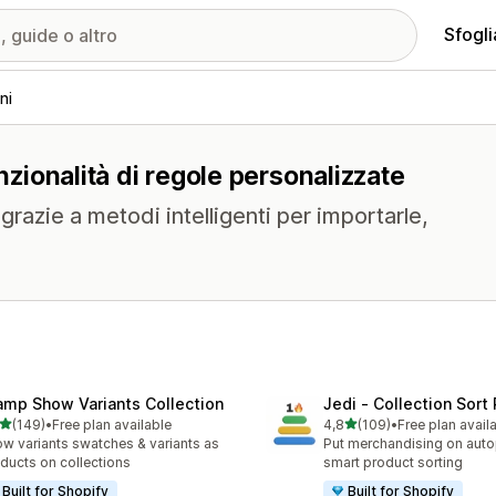
Sfogli
ni
unzionalità di regole personalizzate
i grazie a metodi intelligenti per importarle,
amp Show Variants Collection
Jedi ‑ Collection Sort 
stelle su 5
stelle su 5
(149)
•
Free plan available
4,8
(109)
•
Free plan avail
 recensioni totali
109 recensioni totali
w variants swatches & variants as
Put merchandising on autop
ducts on collections
smart product sorting
Built for Shopify
Built for Shopify