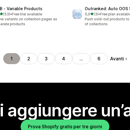
B ‑ Variable Products
Outranked: Auto OOS 
stelle su 5
stelle su 5
(53)
•
Free trial available
5,0
(3)
•
Free plan availabl
recensioni totali
3 recensioni totali
w variants on collection pages as
Push sold-out products to
arate products
of collections
Avanti
1
2
3
4
…
6
i aggiungere un’
Prova Shopify gratis per tre giorni