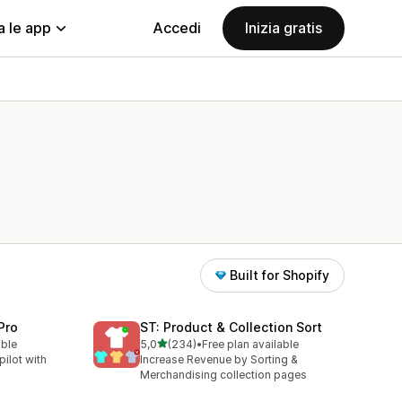
a le app
Accedi
Inizia gratis
Built for Shopify
Pro
ST: Product & Collection Sort
stelle su 5
able
5,0
(234)
•
Free plan available
234 recensioni totali
ilot with
Increase Revenue by Sorting &
Merchandising collection pages