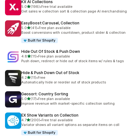
KX AI Collections
별 5개 중
5.0
(198)
•
Free trial available
총 리뷰 198개
Get sales w collection sort & collection page AI merchandising
EasyBoost:Carousel, Collection
별 5개 중
5.0
(41)
•
Free plan available
총 리뷰 41개
Boost conversions with countdown, product slider & collection
Built for Shopify
Hide Out Of Stock & Push Down
별 5개 중
4.8
(11)
•
Free plan available
총 리뷰 11개
Push down, redirect or hide out of stock items w/ rules & tags
Hide & Push Down Out of Stock
별 5개 중
4.2
(11)
•
Free
총 리뷰 11개
Automatically hide or reorder out of stock products
Geosort: Country Sorting
별 5개 중
5.0
(17)
•
Free plan available
총 리뷰 17개
Improve revenue with market-specific collection sorting
EX Show Variants on Collection
별 5개 중
4.7
(200)
•
Free trial available
총 리뷰 200개
Variator shows all variant options as separate items on coll
Built for Shopify