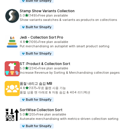
Built for Shopify
Stamp Show Variants Collection
별 5개 중
5.0
(149)
•
Free plan available
총 리뷰 149개
Show variants swatches & variants as products on collections
Built for Shopify
Jedi ‑ Collection Sort Pro
별 5개 중
4.8
(109)
•
Free plan available
총 리뷰 109개
Put merchandising on autopilot with smart product sorting
Built for Shopify
ST: Product & Collection Sort
별 5개 중
5.0
(234)
•
Free plan available
총 리뷰 234개
Increase Revenue by Sorting & Merchandising collection pages
품절 내리고 숨김 MB
별 5개 중
4.8
(137)
•
무료 플랜 사용 가능
총 리뷰 137개
품절 상품 맨 아래로 & 자동 숨김 & 404 리디렉션
Built for Shopify
SortWise Collection Sort
별 5개 중
5.0
(20)
•
Free plan available
총 리뷰 20개
Automate merchandising with metrics-driven collection sorting
Built for Shopify