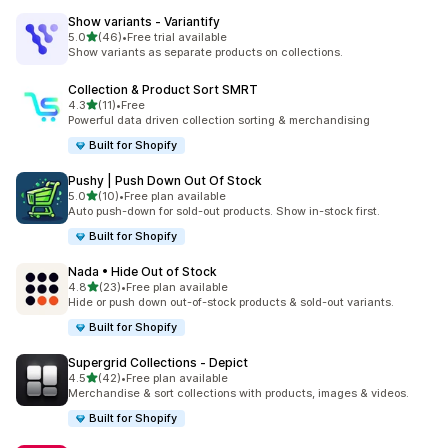
Show variants ‑ Variantify
별 5개 중
5.0
(46)
•
Free trial available
총 리뷰 46개
Show variants as separate products on collections.
Collection & Product Sort SMRT
별 5개 중
4.3
(11)
•
Free
총 리뷰 11개
Powerful data driven collection sorting & merchandising
Built for Shopify
Pushy | Push Down Out Of Stock
별 5개 중
5.0
(10)
•
Free plan available
총 리뷰 10개
Auto push-down for sold-out products. Show in-stock first.
Built for Shopify
Nada • Hide Out of Stock
별 5개 중
4.8
(23)
•
Free plan available
총 리뷰 23개
Hide or push down out-of-stock products & sold-out variants.
Built for Shopify
Supergrid Collections ‑ Depict
별 5개 중
4.5
(42)
•
Free plan available
총 리뷰 42개
Merchandise & sort collections with products, images & videos.
Built for Shopify