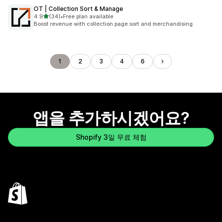
OT | Collection Sort & Manage
별 5개 중
4.9
(34)
•
Free plan available
총 리뷰 34개
Boost revenue with collection page sort and merchandising
1
2
3
4
6
앱을 추가하시겠어요?
Shopify 3일 무료 체험