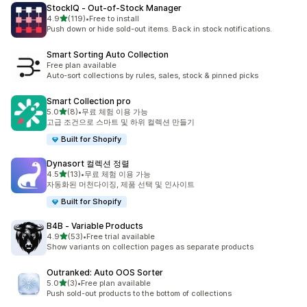
StockIQ ‑ Out‑of‑Stock Manager
별 5개 중
4.9
(119)
•
Free to install
총 리뷰 119개
Push down or hide sold-out items. Back in stock notifications.
Smart Sorting Auto Collection
Free plan available
Auto-sort collections by rules, sales, stock & pinned picks
Smart Collection pro
별 5개 중
5.0
(8)
•
무료 체험 이용 가능
총 리뷰 8개
고급 조건으로 스마트 및 하위 컬렉션 만들기
Built for Shopify
Dynasort 컬렉션 정렬
별 5개 중
4.5
(13)
•
무료 체험 이용 가능
총 리뷰 13개
자동화된 머천다이징, 제품 선택 및 인사이트
Built for Shopify
B4B ‑ Variable Products
별 5개 중
4.9
(53)
•
Free trial available
총 리뷰 53개
Show variants on collection pages as separate products
Outranked: Auto OOS Sorter
별 5개 중
5.0
(3)
•
Free plan available
총 리뷰 3개
Push sold-out products to the bottom of collections