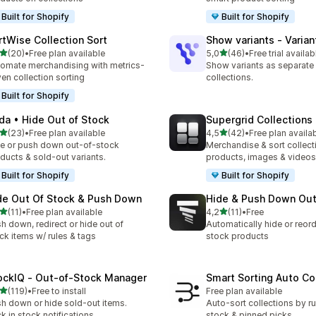
Built for Shopify
Built for Shopify
rtWise Collection Sort
Show variants ‑ Varian
de 5 estrelas
de 5 estrelas
(20)
•
Free plan available
5,0
(46)
•
Free trial availab
total de avaliações
46 total de avaliações
omate merchandising with metrics-
Show variants as separate
ven collection sorting
collections.
Built for Shopify
da • Hide Out of Stock
Supergrid Collections 
de 5 estrelas
de 5 estrelas
(23)
•
Free plan available
4,5
(42)
•
Free plan availa
total de avaliações
42 total de avaliações
e or push down out-of-stock
Merchandise & sort collect
ducts & sold-out variants.
products, images & videos
Built for Shopify
Built for Shopify
de Out Of Stock & Push Down
Hide & Push Down Out
de 5 estrelas
de 5 estrelas
(11)
•
Free plan available
4,2
(11)
•
Free
total de avaliações
11 total de avaliações
h down, redirect or hide out of
Automatically hide or reord
ck items w/ rules & tags
stock products
ockIQ ‑ Out‑of‑Stock Manager
Smart Sorting Auto Co
de 5 estrelas
(119)
•
Free to install
Free plan available
 total de avaliações
h down or hide sold-out items.
Auto-sort collections by ru
k in stock notifications.
stock & pinned picks