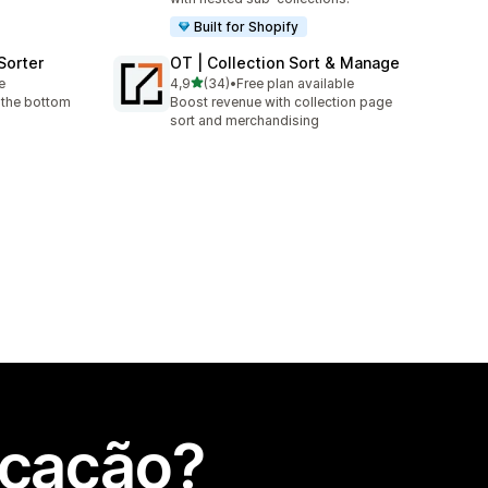
Built for Shopify
Sorter
OT | Collection Sort & Manage
de 5 estrelas
e
4,9
(34)
•
Free plan available
34 total de avaliações
 the bottom
Boost revenue with collection page
sort and merchandising
icação?