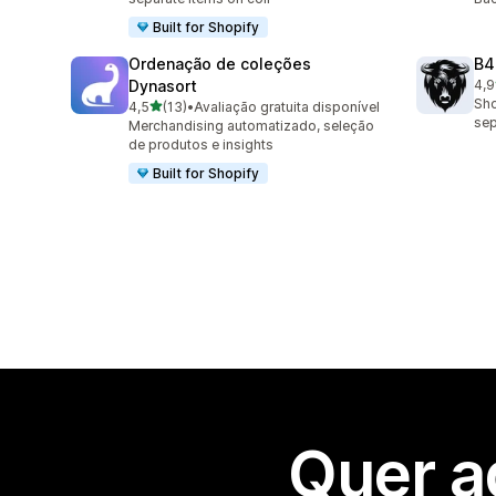
Built for Shopify
Ordenação de coleções
B4
Dynasort
4,9
53 
Sho
de 5 estrelas
4,5
(13)
•
Avaliação gratuita disponível
13 total de avaliações
sep
Merchandising automatizado, seleção
de produtos e insights
Built for Shopify
Quer a