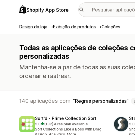
Shopify App Store
Design da loja
Exibição de produtos
Coleções
Todas as aplicações de coleções c
personalizadas
Mantenha-se a par de todas as suas cole
ordenar e rastrear.
140 aplicações com
Regras personalizadas
Sort'd ‑ Prime Collection Sort
St
de 5 estrelas
5,0
(132)
•
Free plan available
5,0
132 total de avaliações
149
Sort Collections Like a Boss with Drag
Sho
& Drop, Analytics, More
pro