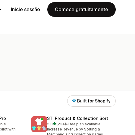
Inicie sessão
Comece gratuitamente
Built for Shopify
Pro
ST: Product & Collection Sort
de 5 estrelas
able
5,0
(234)
•
Free plan available
234 total de avaliações
ilot with
Increase Revenue by Sorting &
Merchandising collection pages