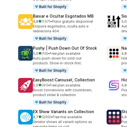
Built for Shopify
Baixar e Ocultar Esgotados MB
So
de 5 estrelas
4,8
(137)
•
Plano gratuito disponível
5,0
137 total de avaliações
20 
Empurra esgotados, oculta auto e
Aut
redireciona 404
dri
Built for Shopify
Pushy | Push Down Out Of Stock
Na
de 5 estrelas
5,0
(10)
•
Free plan available
4,8
10 total de avaliações
23 
Auto push-down for sold-out
Hid
products. Show in-stock first.
pro
Built for Shopify
EasyBoost:Carousel, Collection
Hi
de 5 estrelas
5,0
(41)
•
Free plan available
4,8
41 total de avaliações
11 
Boost conversions with countdown,
Pus
product slider & collection
sto
Built for Shopify
EX Show Variants on Collection
St
de 5 estrelas
4,7
(200)
•
Free trial available
4,9
200 total de avaliações
119
Variator shows all variant options as
Pus
separate items on coll
Bac