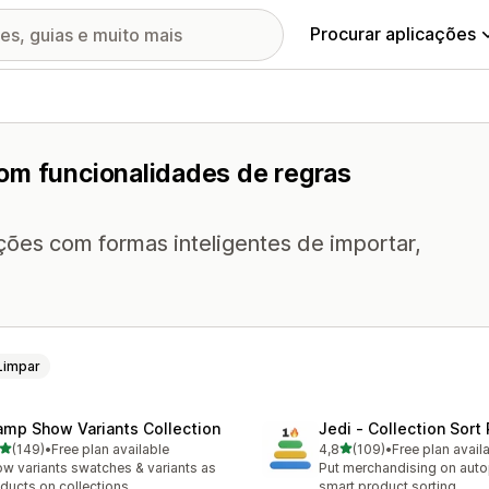
Procurar aplicações
om funcionalidades de regras
ções com formas inteligentes de importar,
Limpar
amp Show Variants Collection
Jedi ‑ Collection Sort 
de 5 estrelas
de 5 estrelas
(149)
•
Free plan available
4,8
(109)
•
Free plan avail
 total de avaliações
109 total de avaliações
w variants swatches & variants as
Put merchandising on autop
ducts on collections
smart product sorting