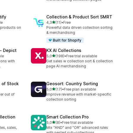
tify
Collection & Product Sort SMRT
de 5 estrelas
le
4,3
(11)
•
Free
11 total de avaliações
 products on
Powerful data driven collection sorting
& merchandising
Built for Shopify
‑ Depict
KX AI Collections
de 5 estrelas
ble
5,0
(198)
•
Free trial available
198 total de avaliações
ions with
Get sales w collection sort & collection
.
page AI merchandising
 of Stock
Geosort: Country Sorting
de 5 estrelas
5,0
(17)
•
Free plan available
17 total de avaliações
er out of
Improve revenue with market-specific
collection sorting
llection
Smart Collection Pro
de 5 estrelas
5,0
(8)
•
Free trial available
8 total de avaliações
les, sales,
Mix "AND" and "OR" advanced rules
with nested sub-collections.