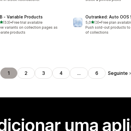
B ‑ Variable Products
Outranked: Auto OOS 
de 5 estrelas
de 5 estrelas
(53)
•
Free trial available
5,0
(3)
•
Free plan availabl
total de avaliações
3 total de avaliações
w variants on collection pages as
Push sold-out products to
arate products
of collections
Seguinte
1
2
3
4
…
6
dicionar uma apl