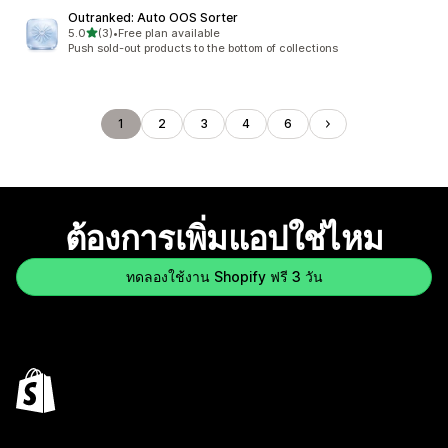
Outranked: Auto OOS Sorter
เต็ม 5 ดาว
5.0
(3)
•
Free plan available
ทั้งหมด 3 รีวิว
Push sold-out products to the bottom of collections
1
2
3
4
6
ต้องการเพิ่มแอปใช่ไหม
ทดลองใช้งาน Shopify ฟรี 3 วัน