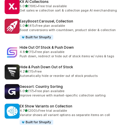
KX AI Collections
เต็ม 5 ดาว
5.0
(198)
•
Free trial available
ทั้งหมด 198 รีวิว
Get sales w collection sort & collection page AI merchandising
EasyBoost:Carousel, Collection
เต็ม 5 ดาว
5.0
(41)
•
Free plan available
ทั้งหมด 41 รีวิว
Boost conversions with countdown, product slider & collection
Built for Shopify
Hide Out Of Stock & Push Down
เต็ม 5 ดาว
4.8
(11)
•
Free plan available
ทั้งหมด 11 รีวิว
Push down, redirect or hide out of stock items w/ rules & tags
Hide & Push Down Out of Stock
เต็ม 5 ดาว
4.2
(11)
•
Free
ทั้งหมด 11 รีวิว
Automatically hide or reorder out of stock products
Geosort: Country Sorting
เต็ม 5 ดาว
5.0
(17)
•
Free plan available
ทั้งหมด 17 รีวิว
Improve revenue with market-specific collection sorting
EX Show Variants on Collection
เต็ม 5 ดาว
4.7
(200)
•
Free trial available
ทั้งหมด 200 รีวิว
Variator shows all variant options as separate items on coll
Built for Shopify