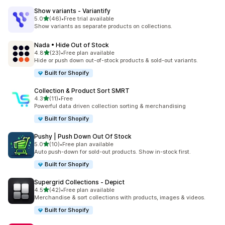
Show variants ‑ Variantify
เต็ม 5 ดาว
5.0
(46)
•
Free trial available
ทั้งหมด 46 รีวิว
Show variants as separate products on collections.
Nada • Hide Out of Stock
เต็ม 5 ดาว
4.8
(23)
•
Free plan available
ทั้งหมด 23 รีวิว
Hide or push down out-of-stock products & sold-out variants.
Built for Shopify
Collection & Product Sort SMRT
เต็ม 5 ดาว
4.3
(11)
•
Free
ทั้งหมด 11 รีวิว
Powerful data driven collection sorting & merchandising
Built for Shopify
Pushy | Push Down Out Of Stock
เต็ม 5 ดาว
5.0
(10)
•
Free plan available
ทั้งหมด 10 รีวิว
Auto push-down for sold-out products. Show in-stock first.
Built for Shopify
Supergrid Collections ‑ Depict
เต็ม 5 ดาว
4.5
(42)
•
Free plan available
ทั้งหมด 42 รีวิว
Merchandise & sort collections with products, images & videos.
Built for Shopify