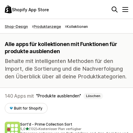
Shopify App Store
Shop-Design
Produktanzeige
Kollektionen
Alle apps für kollektionen mit Funktionen für
produkte ausblenden
Behalte mit intelligenten Methoden für den
Import, die Sortierung und die Nachverfolgung
den Überblick über all deine Produktkategorien.
140 Apps mit
Produkte ausblenden
Löschen
Built for Shopify
Sort'd ‑ Prime Collection Sort
von 5 Sternen
5,0
(132)
•
Kostenloser Plan verfügbar
132 Rezensionen insgesamt