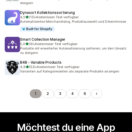
steigern
Dynasort Kollektionssortierung
von 5 Sternen
4,5
(13)
•
Kostenloser Test verfügbar
13 Rezensionen insgesamt
Automatisiertes Merchandising, Produktauswahl und Erkenntnisse
Built for Shopify
Smart Collection Manager
von 5 Sternen
5,0
(9)
•
Kostenloser Test verfügbar
9 Rezensionen insgesamt
Produkte mit erweiterter Automatisierung sortieren, um den Umsatz
zu steigern.
B4B ‑ Variable Products
von 5 Sternen
4,9
(53)
•
Kostenloser Test verfügbar
53 Rezensionen insgesamt
Varianten auf Kategorieseiten als separate Produkte anzeigen
1
2
3
4
6
Möchtest du eine App