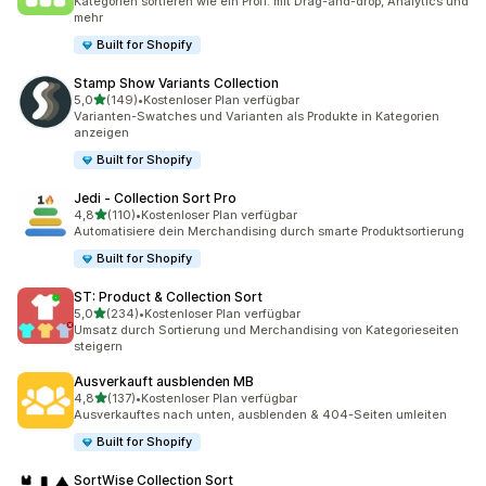
Kategorien sortieren wie ein Profi: mit Drag-and-drop, Analytics und
mehr
Built for Shopify
Stamp Show Variants Collection
von 5 Sternen
5,0
(149)
•
Kostenloser Plan verfügbar
149 Rezensionen insgesamt
Varianten-Swatches und Varianten als Produkte in Kategorien
anzeigen
Built for Shopify
Jedi ‑ Collection Sort Pro
von 5 Sternen
4,8
(110)
•
Kostenloser Plan verfügbar
110 Rezensionen insgesamt
Automatisiere dein Merchandising durch smarte Produktsortierung
Built for Shopify
ST: Product & Collection Sort
von 5 Sternen
5,0
(234)
•
Kostenloser Plan verfügbar
234 Rezensionen insgesamt
Umsatz durch Sortierung und Merchandising von Kategorieseiten
steigern
Ausverkauft ausblenden MB
von 5 Sternen
4,8
(137)
•
Kostenloser Plan verfügbar
137 Rezensionen insgesamt
Ausverkauftes nach unten, ausblenden & 404-Seiten umleiten
Built for Shopify
SortWise Collection Sort