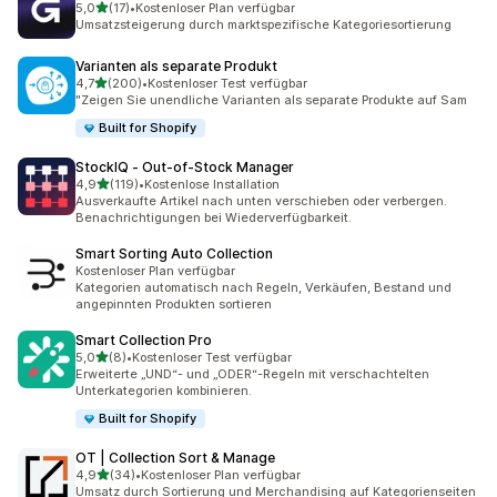
von 5 Sternen
5,0
(17)
•
Kostenloser Plan verfügbar
17 Rezensionen insgesamt
Umsatzsteigerung durch marktspezifische Kategoriesortierung
Varianten als separate Produkt
von 5 Sternen
4,7
(200)
•
Kostenloser Test verfügbar
200 Rezensionen insgesamt
"Zeigen Sie unendliche Varianten als separate Produkte auf Sam
Built for Shopify
StockIQ ‑ Out‑of‑Stock Manager
von 5 Sternen
4,9
(119)
•
Kostenlose Installation
119 Rezensionen insgesamt
Ausverkaufte Artikel nach unten verschieben oder verbergen.
Benachrichtigungen bei Wiederverfügbarkeit.
Smart Sorting Auto Collection
Kostenloser Plan verfügbar
Kategorien automatisch nach Regeln, Verkäufen, Bestand und
angepinnten Produkten sortieren
Smart Collection Pro
von 5 Sternen
5,0
(8)
•
Kostenloser Test verfügbar
8 Rezensionen insgesamt
Erweiterte „UND“- und „ODER“-Regeln mit verschachtelten
Unterkategorien kombinieren.
Built for Shopify
OT | Collection Sort & Manage
von 5 Sternen
4,9
(34)
•
Kostenloser Plan verfügbar
34 Rezensionen insgesamt
Umsatz durch Sortierung und Merchandising auf Kategorienseiten