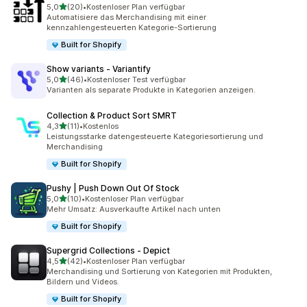
von 5 Sternen
5,0
(20)
•
Kostenloser Plan verfügbar
20 Rezensionen insgesamt
Automatisiere das Merchandising mit einer
kennzahlengesteuerten Kategorie-Sortierung
Built for Shopify
Show variants ‑ Variantify
von 5 Sternen
5,0
(46)
•
Kostenloser Test verfügbar
46 Rezensionen insgesamt
Varianten als separate Produkte in Kategorien anzeigen.
Collection & Product Sort SMRT
von 5 Sternen
4,3
(11)
•
Kostenlos
11 Rezensionen insgesamt
Leistungsstarke datengesteuerte Kategoriesortierung und
Merchandising
Built for Shopify
Pushy | Push Down Out Of Stock
von 5 Sternen
5,0
(10)
•
Kostenloser Plan verfügbar
10 Rezensionen insgesamt
Mehr Umsatz: Ausverkaufte Artikel nach unten
Built for Shopify
Supergrid Collections ‑ Depict
von 5 Sternen
4,5
(42)
•
Kostenloser Plan verfügbar
42 Rezensionen insgesamt
Merchandising und Sortierung von Kategorien mit Produkten,
Bildern und Videos.
Built for Shopify