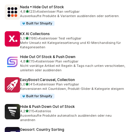
Nada • Hide Out of Stock
von 5 Sternen
4,8
(23)
•
Kostenloser Plan verfügbar
23 Rezensionen insgesamt
Ausverkaufte Produkte & Varianten ausblenden oder sortieren.
Built for Shopify
KX AI Collections
von 5 Sternen
5,0
(198)
•
Kostenloser Test verfügbar
198 Rezensionen insgesamt
Mehr Umsatz mit Kategoriesortierung und KI-Merchandising für
Kategorieseiten
Hide Out Of Stock & Push Down
von 5 Sternen
4,8
(11)
•
Kostenloser Plan verfügbar
11 Rezensionen insgesamt
Nicht vorrätige Artikel mit Regeln & Tags nach unten verschieben,
umleiten oder ausblenden
EasyBoost:Carousel, Collection
von 5 Sternen
5,0
(41)
•
Kostenloser Plan verfügbar
41 Rezensionen insgesamt
Konversionen mit Countdown, Produkt-Slider & Kategorie steigern
Built for Shopify
Hide & Push Down Out of Stock
von 5 Sternen
4,2
(11)
•
Kostenlos
11 Rezensionen insgesamt
Ausverkaufte Produkte automatisch ausblenden oder neu
anordnen
Geosort: Country Sorting