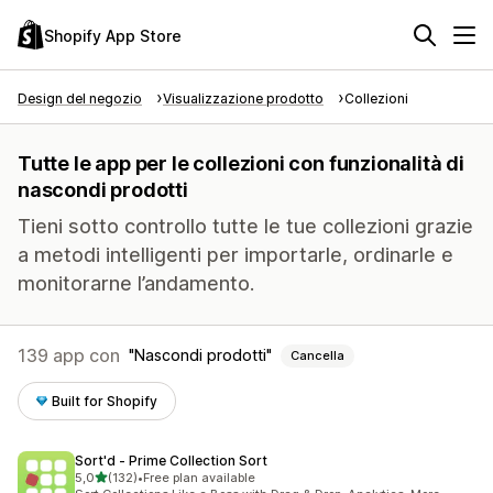
Shopify App Store
Design del negozio
Visualizzazione prodotto
Collezioni
Tutte le app per le collezioni con funzionalità di
nascondi prodotti
Tieni sotto controllo tutte le tue collezioni grazie
a metodi intelligenti per importarle, ordinarle e
monitorarne l’andamento.
139 app con
Nascondi prodotti
Cancella
Built for Shopify
Sort'd ‑ Prime Collection Sort
stelle su 5
5,0
(132)
•
Free plan available
132 recensioni totali