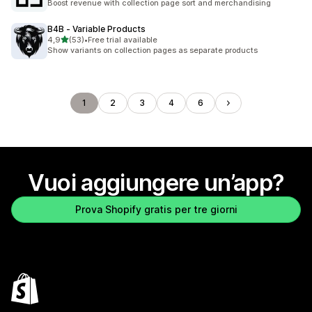
Boost revenue with collection page sort and merchandising
B4B ‑ Variable Products
stelle su 5
4,9
(53)
•
Free trial available
53 recensioni totali
Show variants on collection pages as separate products
1
2
3
4
6
Vuoi aggiungere un’app?
Prova Shopify gratis per tre giorni