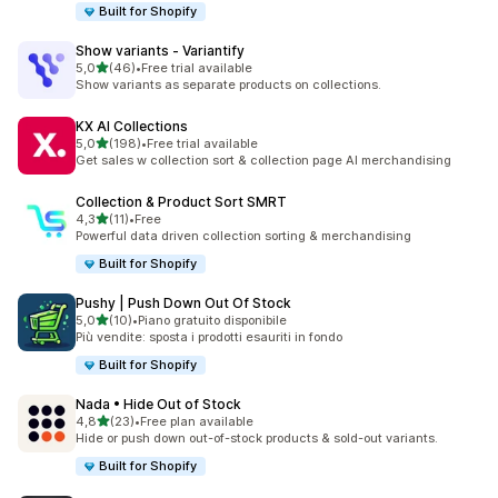
Built for Shopify
Show variants ‑ Variantify
stelle su 5
5,0
(46)
•
Free trial available
46 recensioni totali
Show variants as separate products on collections.
KX AI Collections
stelle su 5
5,0
(198)
•
Free trial available
198 recensioni totali
Get sales w collection sort & collection page AI merchandising
Collection & Product Sort SMRT
stelle su 5
4,3
(11)
•
Free
11 recensioni totali
Powerful data driven collection sorting & merchandising
Built for Shopify
Pushy | Push Down Out Of Stock
stelle su 5
5,0
(10)
•
Piano gratuito disponibile
10 recensioni totali
Più vendite: sposta i prodotti esauriti in fondo
Built for Shopify
Nada • Hide Out of Stock
stelle su 5
4,8
(23)
•
Free plan available
23 recensioni totali
Hide or push down out-of-stock products & sold-out variants.
Built for Shopify