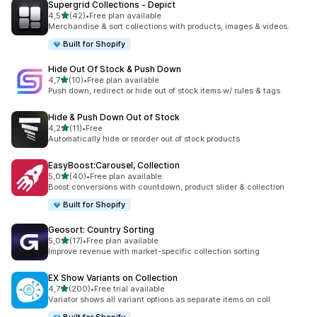
Supergrid Collections ‑ Depict
stelle su 5
4,5
(42)
•
Free plan available
42 recensioni totali
Merchandise & sort collections with products, images & videos.
Built for Shopify
Hide Out Of Stock & Push Down
stelle su 5
4,7
(10)
•
Free plan available
10 recensioni totali
Push down, redirect or hide out of stock items w/ rules & tags
Hide & Push Down Out of Stock
stelle su 5
4,2
(11)
•
Free
11 recensioni totali
Automatically hide or reorder out of stock products
EasyBoost:Carousel, Collection
stelle su 5
5,0
(40)
•
Free plan available
40 recensioni totali
Boost conversions with countdown, product slider & collection
Built for Shopify
Geosort: Country Sorting
stelle su 5
5,0
(17)
•
Free plan available
17 recensioni totali
Improve revenue with market-specific collection sorting
EX Show Variants on Collection
stelle su 5
4,7
(200)
•
Free trial available
200 recensioni totali
Variator shows all variant options as separate items on coll