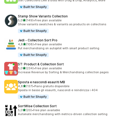
Sort Collections Like a Boss with Drag & Drop, Analytics, More
Built for Shopify
Stamp Show Variants Collection
stelle su 5
5,0
(149)
•
Free plan available
149 recensioni totali
Show variants swatches & variants as products on collections
Built for Shopify
Jedi ‑ Collection Sort Pro
stelle su 5
4,8
(108)
•
Free plan available
108 recensioni totali
Put merchandising on autopilot with smart product sorting
Built for Shopify
ST: Product & Collection Sort
stelle su 5
5,0
(234)
•
Free plan available
234 recensioni totali
Increase Revenue by Sorting & Merchandising collection pages
Sposta e nascondi esauriti MB
stelle su 5
4,8
(137)
•
Piano gratuito disponibile
137 recensioni totali
Sposta in basso gli esauriti, nascondi e reindirizza i 404
Built for Shopify
SortWise Collection Sort
stelle su 5
5,0
(20)
•
Free plan available
20 recensioni totali
Automate merchandising with metrics-driven collection sorting