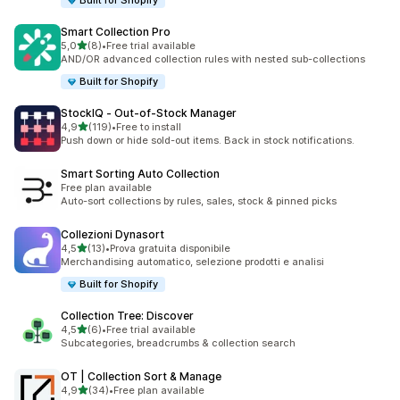
Built for Shopify
Smart Collection Pro
stelle su 5
5,0
(8)
•
Free trial available
8 recensioni totali
AND/OR advanced collection rules with nested sub-collections
Built for Shopify
StockIQ ‑ Out‑of‑Stock Manager
stelle su 5
4,9
(119)
•
Free to install
119 recensioni totali
Push down or hide sold-out items. Back in stock notifications.
Smart Sorting Auto Collection
Free plan available
Auto-sort collections by rules, sales, stock & pinned picks
Collezioni Dynasort
stelle su 5
4,5
(13)
•
Prova gratuita disponibile
13 recensioni totali
Merchandising automatico, selezione prodotti e analisi
Built for Shopify
Collection Tree: Discover
stelle su 5
4,5
(6)
•
Free trial available
6 recensioni totali
Subcategories, breadcrumbs & collection search
OT | Collection Sort & Manage
stelle su 5
4,9
(34)
•
Free plan available
34 recensioni totali