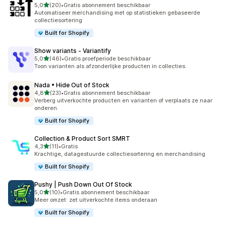
van 5 sterren
5,0
(20)
•
Gratis abonnement beschikbaar
20 recensies in totaal
Automatiseer merchandising met op statistieken gebaseerde
collectiesortering
Built for Shopify
Show variants ‑ Variantify
van 5 sterren
5,0
(46)
•
Gratis proefperiode beschikbaar
46 recensies in totaal
Toon varianten als afzonderlijke producten in collecties.
Nada • Hide Out of Stock
van 5 sterren
4,8
(23)
•
Gratis abonnement beschikbaar
23 recensies in totaal
Verberg uitverkochte producten en varianten of verplaats ze naar
onderen.
Built for Shopify
Collection & Product Sort SMRT
van 5 sterren
4,3
(11)
•
Gratis
11 recensies in totaal
Krachtige, datagestuurde collectiesortering en merchandising
Built for Shopify
Pushy | Push Down Out Of Stock
van 5 sterren
5,0
(10)
•
Gratis abonnement beschikbaar
10 recensies in totaal
Meer omzet: zet uitverkochte items onderaan
Built for Shopify