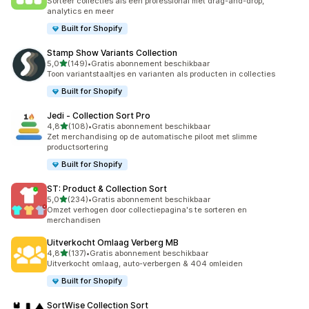
Sorteer collecties als een professional met drag-and-drop,
analytics en meer
Built for Shopify
Stamp Show Variants Collection
van 5 sterren
5,0
(149)
•
Gratis abonnement beschikbaar
149 recensies in totaal
Toon variantstaaltjes en varianten als producten in collecties
Built for Shopify
Jedi ‑ Collection Sort Pro
van 5 sterren
4,8
(108)
•
Gratis abonnement beschikbaar
108 recensies in totaal
Zet merchandising op de automatische piloot met slimme
productsortering
Built for Shopify
ST: Product & Collection Sort
van 5 sterren
5,0
(234)
•
Gratis abonnement beschikbaar
234 recensies in totaal
Omzet verhogen door collectiepagina's te sorteren en
merchandisen
Uitverkocht Omlaag Verberg MB
van 5 sterren
4,8
(137)
•
Gratis abonnement beschikbaar
137 recensies in totaal
Uitverkocht omlaag, auto-verbergen & 404 omleiden
Built for Shopify
SortWise Collection Sort