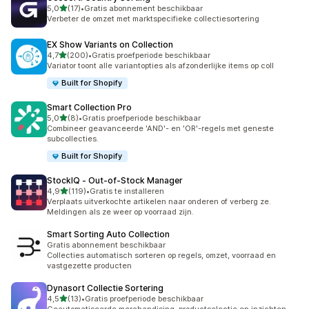
van 5 sterren
5,0
(17)
•
Gratis abonnement beschikbaar
17 recensies in totaal
Verbeter de omzet met marktspecifieke collectiesortering
EX Show Variants on Collection
van 5 sterren
4,7
(200)
•
Gratis proefperiode beschikbaar
200 recensies in totaal
Variator toont alle variantopties als afzonderlijke items op coll
Built for Shopify
Smart Collection Pro
van 5 sterren
5,0
(8)
•
Gratis proefperiode beschikbaar
8 recensies in totaal
Combineer geavanceerde 'AND'- en 'OR'-regels met geneste
subcollecties.
Built for Shopify
StockIQ ‑ Out‑of‑Stock Manager
van 5 sterren
4,9
(119)
•
Gratis te installeren
119 recensies in totaal
Verplaats uitverkochte artikelen naar onderen of verberg ze.
Meldingen als ze weer op voorraad zijn.
Smart Sorting Auto Collection
Gratis abonnement beschikbaar
Collecties automatisch sorteren op regels, omzet, voorraad en
vastgezette producten
Dynasort Collectie Sortering
van 5 sterren
4,5
(13)
•
Gratis proefperiode beschikbaar
13 recensies in totaal