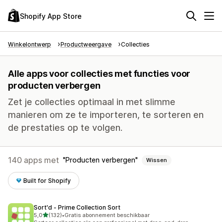
Shopify App Store
Winkelontwerp
Productweergave
Collecties
Alle apps voor collecties met functies voor
producten verbergen
Zet je collecties optimaal in met slimme
manieren om ze te importeren, te sorteren en
de prestaties op te volgen.
140 apps met
Producten verbergen
Wissen
Built for Shopify
Sort'd ‑ Prime Collection Sort
van 5 sterren
5,0
(132)
•
Gratis abonnement beschikbaar
132 recensies in totaal