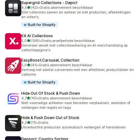
Supergrid Collections ‑ Depict
van 5 sterren
4,5
(42)
•
Gratis abonnement beschikbaar
42 recensies in totaal
Stel collecties samen en sorteer ze met producten, afbeeldingen
en video's.
Built for Shopify
KX AI Collections
van 5 sterren
5,0
(198)
•
Gratis proefperiode beschikbaar
198 recensies in totaal
Genereer omzet met collectiesortering en AI-merchandising op
collectiepagina's
EasyBoost:Carousel, Collection
van 5 sterren
5,0
(41)
•
Gratis abonnement beschikbaar
41 recensies in totaal
Verhoog het aantal conversies met een afteltimer, productslider en
collectie
Built for Shopify
Hide Out Of Stock & Push Down
van 5 sterren
4,7
(10)
•
Gratis abonnement beschikbaar
10 recensies in totaal
Niet-voorradige artikelen naar beneden verplaatsen, omleiden of
verbergen met regels en tags
Hide & Push Down Out of Stock
van 5 sterren
4,2
(11)
•
Gratis
11 recensies in totaal
Uitverkochte producten automatisch verbergen of herordenen
Geosort: Country Sorting