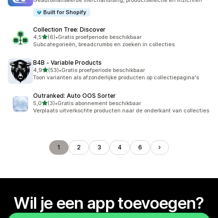
Geautomatiseerde merchandising, productselectie en inzichten
Built for Shopify
Collection Tree: Discover
van 5 sterren
4,5
(6)
•
Gratis proefperiode beschikbaar
6 recensies in totaal
Subcategorieën, breadcrumbs en zoeken in collecties
B4B ‑ Variable Products
van 5 sterren
4,9
(53)
•
Gratis proefperiode beschikbaar
53 recensies in totaal
Toon varianten als afzonderlijke producten op collectiepagina's
Outranked: Auto OOS Sorter
van 5 sterren
5,0
(3)
•
Gratis abonnement beschikbaar
3 recensies in totaal
Verplaats uitverkochte producten naar de onderkant van collecties
1
2
3
4
6
Wil je een app toevoegen?