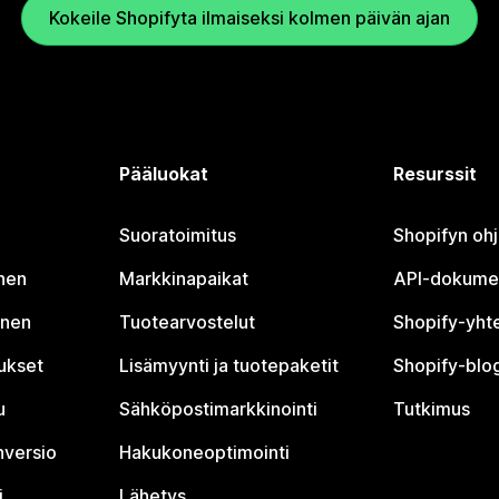
Kokeile Shopifyta ilmaiseksi kolmen päivän ajan
Pääluokat
Resurssit
Suoratoimitus
Shopifyn oh
nen
Markkinapaikat
API-dokume
inen
Tuotearvostelut
Shopify-yht
tukset
Lisämyynti ja tuotepaketit
Shopify-blog
u
Sähköpostimarkkinointi
Tutkimus
nversio
Hakukoneoptimointi
i
Lähetys