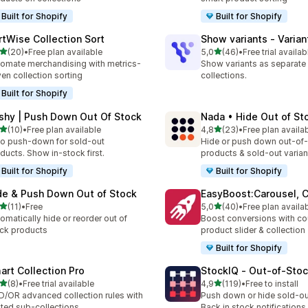
Built for Shopify
Built for Shopify
rtWise Collection Sort
Show variants ‑ Varian
/ 5 tähteä
/ 5 tähteä
(20)
•
Free plan available
5,0
(46)
•
Free trial availab
arvostelua yhteensä
46 arvostelua yhteensä
omate merchandising with metrics-
Show variants as separate
ven collection sorting
collections.
Built for Shopify
shy | Push Down Out Of Stock
Nada • Hide Out of St
/ 5 tähteä
/ 5 tähteä
(10)
•
Free plan available
4,8
(23)
•
Free plan availa
arvostelua yhteensä
23 arvostelua yhteensä
o push-down for sold-out
Hide or push down out-of
ducts. Show in-stock first.
products & sold-out varian
Built for Shopify
Built for Shopify
de & Push Down Out of Stock
EasyBoost:Carousel, C
/ 5 tähteä
/ 5 tähteä
(11)
•
Free
5,0
(40)
•
Free plan availa
arvostelua yhteensä
40 arvostelua yhteensä
omatically hide or reorder out of
Boost conversions with c
ck products
product slider & collection
Built for Shopify
art Collection Pro
StockIQ ‑ Out‑of‑Sto
/ 5 tähteä
/ 5 tähteä
(8)
•
Free trial available
4,9
(119)
•
Free to install
rvostelua yhteensä
119 arvostelua yhteensä
/OR advanced collection rules with
Push down or hide sold-ou
ted sub-collections
Back in stock notifications.