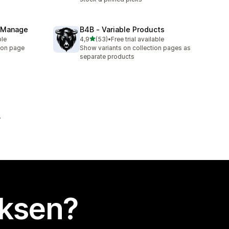
& Manage
B4B ‑ Variable Products
/ 5 tähteä
ble
4,9
(53)
•
Free trial available
53 arvostelua yhteensä
ion page
Show variants on collection pages as
separate products
uksen?