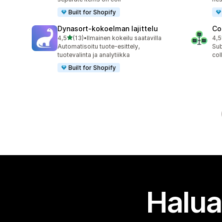
Built for Shopify
Dynasort‑kokoelman lajittelu
Co
/ 5 tähteä
4,5
(13)
•
Ilmainen kokeilu saatavilla
4,5
13 arvostelua yhteensä
6 a
Automatisoitu tuote-esittely,
Sub
tuotevalinta ja analytiikka
col
Built for Shopify
Halua