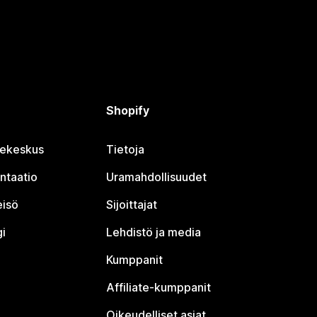
Shopify
jekeskus
Tietoja
ntaatio
Uramahdollisuudet
eisö
Sijoittajat
i
Lehdistö ja media
Kumppanit
Affiliate-kumppanit
Oikeudelliset asiat