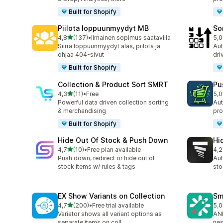
Built for Shopify
Piilota loppuunmyydyt MB
So
/ 5 tähteä
4,8
(137)
•
Ilmainen sopimus saatavilla
5,0
137 arvostelua yhteensä
20 
Siirrä loppuunmyydyt alas, piilota ja
Aut
ohjaa 404-sivut
dri
Built for Shopify
Collection & Product Sort SMRT
Pu
/ 5 tähteä
4,3
(11)
•
Free
5,0
11 arvostelua yhteensä
10 
Powerful data driven collection sorting
Aut
& merchandising
pro
Built for Shopify
Hide Out Of Stock & Push Down
Hi
/ 5 tähteä
4,7
(10)
•
Free plan available
4,2
10 arvostelua yhteensä
11 
Push down, redirect or hide out of
Aut
stock items w/ rules & tags
sto
EX Show Variants on Collection
Sm
/ 5 tähteä
4,7
(200)
•
Free trial available
5,0
200 arvostelua yhteensä
8 a
Variator shows all variant options as
AND
separate items on coll
nes