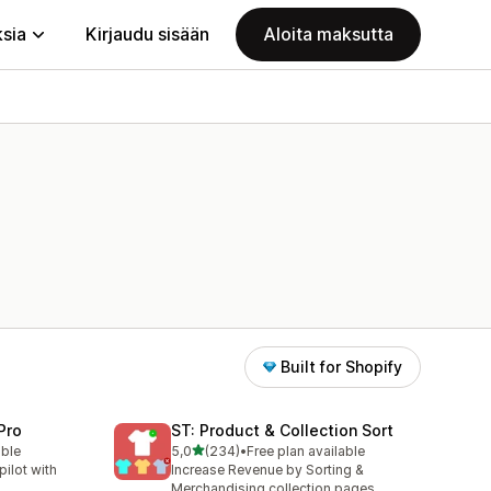
ksia
Kirjaudu sisään
Aloita maksutta
Built for Shopify
Pro
ST: Product & Collection Sort
/ 5 tähteä
able
5,0
(234)
•
Free plan available
234 arvostelua yhteensä
ilot with
Increase Revenue by Sorting &
Merchandising collection pages