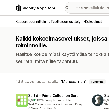
Shopify App Store
Kaupan suunnittelu
Tuotteiden esittely
Kokoelmat
Kaikki kokoelmasovellukset, joiss
toiminnoille.
Hallitse kokoelmiasi käyttämällä tehokkaita ta
seurata, mitä niille tapahtuu.
139 sovellusta haulla
Manuaalinen
Tyhjennä
Sort'd ‑ Prime Collection Sort
St
/ 5 tähteä
5,0
(132)
•
Free plan available
5,0
132 arvostelua yhteensä
149
Sort Collections Like a Boss with Drag
Sho
& Drop, Analytics, More
pro