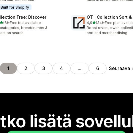
Built for Shopify
llection Tree: Discover
OT | Collection Sort 
/ 5 tähteä
/ 5 tähteä
(6)
•
Free trial available
4,9
(34)
•
Free plan availa
rvostelua yhteensä
34 arvostelua yhteensä
categories, breadcrumbs &
Boost revenue with collect
lection search
sort and merchandising
Seuraava
1
2
3
4
…
6
tko lisätä sovell