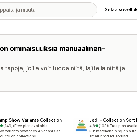
Selaa sovellu
a on ominaisuuksia manuaalinen-
poja, joilla voit tuoda niitä, lajitella niitä ja
amp Show Variants Collection
Jedi ‑ Collection Sort 
/ 5 tähteä
/ 5 tähteä
(149)
•
Free plan available
4,8
(108)
•
Free plan avail
 arvostelua yhteensä
108 arvostelua yhteensä
w variants swatches & variants as
Put merchandising on autop
ducts on collections
smart product sorting