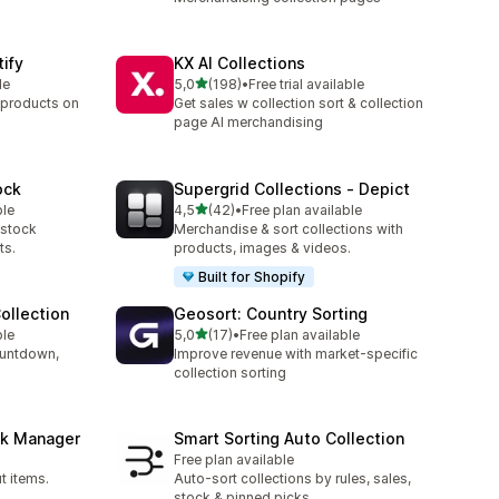
tify
KX AI Collections
/ 5 tähteä
le
5,0
(198)
•
Free trial available
198 arvostelua yhteensä
 products on
Get sales w collection sort & collection
page AI merchandising
ock
Supergrid Collections ‑ Depict
/ 5 tähteä
ble
4,5
(42)
•
Free plan available
42 arvostelua yhteensä
-stock
Merchandise & sort collections with
ts.
products, images & videos.
Built for Shopify
ollection
Geosort: Country Sorting
/ 5 tähteä
ble
5,0
(17)
•
Free plan available
17 arvostelua yhteensä
ountdown,
Improve revenue with market-specific
collection sorting
ck Manager
Smart Sorting Auto Collection
Free plan available
t items.
Auto-sort collections by rules, sales,
stock & pinned picks