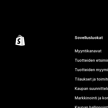
Sovellusluokat
Myyntikanavat
Tuotteiden etsimi
Tuotteiden myym
Tilaukset ja toimi
Kaupan suunnittel
Markkinointi ja ko
Kaupan hallinnoint