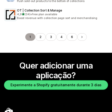
Push sold-out products to the bottom of collections
OT | Collection Sort & Manage
de 5 estrelas
4,9
(34)
•
Free plan available
34 total de avaliações
Boost revenue with collection page sort and merchandising
1
2
3
4
6
Quer adicionar uma
aplicação?
Experimente a Shopify gratuitamente durante 3 dias