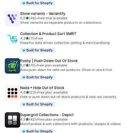
Built for Shopify
Show variants ‑ Variantify
de 5 estrelas
5,0
(46)
•
Free trial available
46 total de avaliações
Show variants as separate products on collections.
Collection & Product Sort SMRT
de 5 estrelas
4,3
(11)
•
Free
11 total de avaliações
Powerful data driven collection sorting & merchandising
Built for Shopify
Pushy | Push Down Out Of Stock
de 5 estrelas
5,0
(10)
•
Free plan available
10 total de avaliações
Auto push-down for sold-out products. Show in-stock first.
Built for Shopify
Nada • Hide Out of Stock
de 5 estrelas
4,8
(23)
•
Free plan available
23 total de avaliações
Hide or push down out-of-stock products & sold-out variants.
Built for Shopify
Supergrid Collections ‑ Depict
de 5 estrelas
4,5
(42)
•
Free plan available
42 total de avaliações
Merchandise & sort collections with products, images & videos.
Built for Shopify