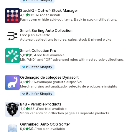
Built for Shopify
StockIQ ‑ Out‑of‑Stock Manager
de 5 estrelas
4,9
(119)
•
Free to install
119 total de avaliações
Push down or hide sold-out items. Back in stock notifications.
Smart Sorting Auto Collection
Free plan available
Auto-sort collections by rules, sales, stock & pinned picks
Smart Collection Pro
de 5 estrelas
5,0
(8)
•
Free trial available
8 total de avaliações
Mix "AND" and "OR" advanced rules with nested sub-collections.
Built for Shopify
Ordenação de coleções Dynasort
de 5 estrelas
4,5
(13)
•
Avaliação gratuita disponível
13 total de avaliações
Merchandising automatizado, seleção de produtos e insights
Built for Shopify
B4B ‑ Variable Products
de 5 estrelas
4,9
(53)
•
Free trial available
53 total de avaliações
Show variants on collection pages as separate products
Outranked: Auto OOS Sorter
de 5 estrelas
5,0
(3)
•
Free plan available
3 total de avaliações