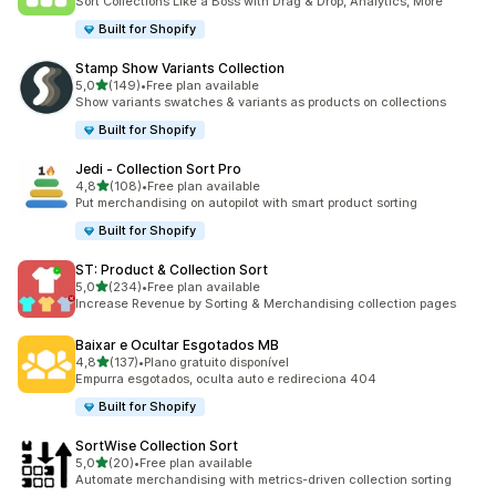
Sort Collections Like a Boss with Drag & Drop, Analytics, More
Built for Shopify
Stamp Show Variants Collection
de 5 estrelas
5,0
(149)
•
Free plan available
149 total de avaliações
Show variants swatches & variants as products on collections
Built for Shopify
Jedi ‑ Collection Sort Pro
de 5 estrelas
4,8
(108)
•
Free plan available
108 total de avaliações
Put merchandising on autopilot with smart product sorting
Built for Shopify
ST: Product & Collection Sort
de 5 estrelas
5,0
(234)
•
Free plan available
234 total de avaliações
Increase Revenue by Sorting & Merchandising collection pages
Baixar e Ocultar Esgotados MB
de 5 estrelas
4,8
(137)
•
Plano gratuito disponível
137 total de avaliações
Empurra esgotados, oculta auto e redireciona 404
Built for Shopify
SortWise Collection Sort
de 5 estrelas
5,0
(20)
•
Free plan available
20 total de avaliações
Automate merchandising with metrics-driven collection sorting