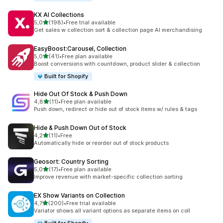
KX AI Collections
de 5 estrelas
5,0
(198)
•
Free trial available
198 total de avaliações
Get sales w collection sort & collection page AI merchandising
EasyBoost:Carousel, Collection
de 5 estrelas
5,0
(41)
•
Free plan available
41 total de avaliações
Boost conversions with countdown, product slider & collection
Built for Shopify
Hide Out Of Stock & Push Down
de 5 estrelas
4,8
(11)
•
Free plan available
11 total de avaliações
Push down, redirect or hide out of stock items w/ rules & tags
Hide & Push Down Out of Stock
de 5 estrelas
4,2
(11)
•
Free
11 total de avaliações
Automatically hide or reorder out of stock products
Geosort: Country Sorting
de 5 estrelas
5,0
(17)
•
Free plan available
17 total de avaliações
Improve revenue with market-specific collection sorting
EX Show Variants on Collection
de 5 estrelas
4,7
(200)
•
Free trial available
200 total de avaliações
Variator shows all variant options as separate items on coll