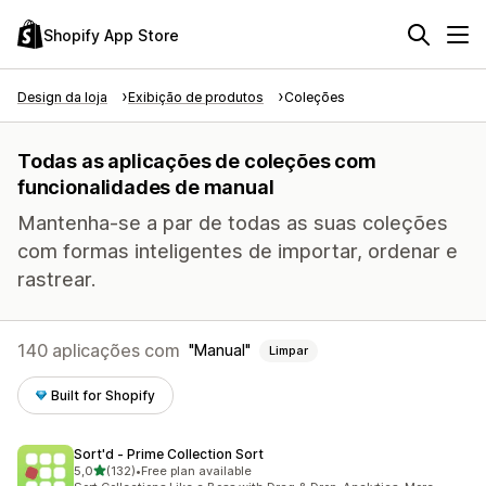
Shopify App Store
Design da loja
Exibição de produtos
Coleções
Todas as aplicações de coleções com
funcionalidades de manual
Mantenha-se a par de todas as suas coleções
com formas inteligentes de importar, ordenar e
rastrear.
140 aplicações com
Manual
Limpar
Built for Shopify
Sort'd ‑ Prime Collection Sort
de 5 estrelas
5,0
(132)
•
Free plan available
132 total de avaliações