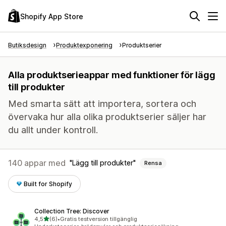
Shopify App Store
Butiksdesign
Produktexponering
Produktserier
Alla produktserieappar med funktioner för lägg
till produkter
Med smarta sätt att importera, sortera och
övervaka hur alla olika produktserier säljer har
du allt under kontroll.
140 appar med
Lägg till produkter
Rensa
Built for Shopify
Collection Tree: Discover
av 5 stjärnor
4,5
(6)
•
Gratis testversion tillgänglig
6 recensioner totalt