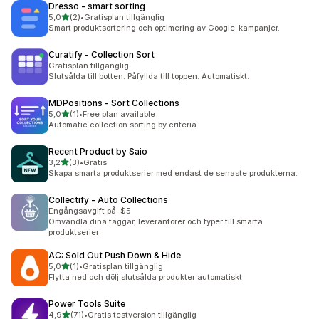
Dresso ‑ smart sorting
av 5 stjärnor
5,0
(2)
•
Gratisplan tillgänglig
2 recensioner totalt
Smart produktsortering och optimering av Google-kampanjer.
Curatify ‑ Collection Sort
Gratisplan tillgänglig
Slutsålda till botten. Påfyllda till toppen. Automatiskt.
MDPositions ‑ Sort Collections
av 5 stjärnor
5,0
(1)
•
Free plan available
1 recensioner totalt
Automatic collection sorting by criteria
Recent Product by Saio
av 5 stjärnor
3,2
(3)
•
Gratis
3 recensioner totalt
Skapa smarta produktserier med endast de senaste produkterna.
Collectify ‑ Auto Collections
Engångsavgift på $5
Omvandla dina taggar, leverantörer och typer till smarta
produktserier
AC: Sold Out Push Down & Hide
av 5 stjärnor
5,0
(1)
•
Gratisplan tillgänglig
1 recensioner totalt
Flytta ned och dölj slutsålda produkter automatiskt
Power Tools Suite
av 5 stjärnor
4,9
(71)
•
Gratis testversion tillgänglig