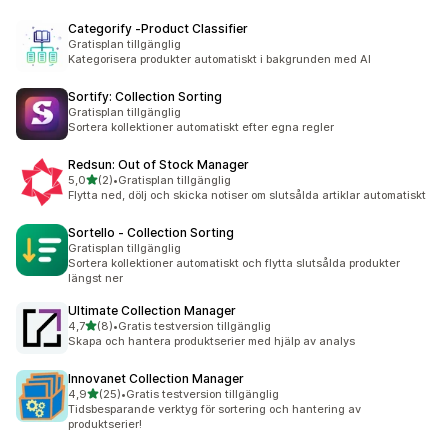
Categorify ‑Product Classifier
Gratisplan tillgänglig
Kategorisera produkter automatiskt i bakgrunden med AI
Sortify: Collection Sorting
Gratisplan tillgänglig
Sortera kollektioner automatiskt efter egna regler
Redsun: Out of Stock Manager
av 5 stjärnor
5,0
(2)
•
Gratisplan tillgänglig
2 recensioner totalt
Flytta ned, dölj och skicka notiser om slutsålda artiklar automatiskt
Sortello ‑ Collection Sorting
Gratisplan tillgänglig
Sortera kollektioner automatiskt och flytta slutsålda produkter
längst ner
Ultimate Collection Manager
av 5 stjärnor
4,7
(8)
•
Gratis testversion tillgänglig
8 recensioner totalt
Skapa och hantera produktserier med hjälp av analys
Innovanet Collection Manager
av 5 stjärnor
4,9
(25)
•
Gratis testversion tillgänglig
25 recensioner totalt
Tidsbesparande verktyg för sortering och hantering av
produktserier!