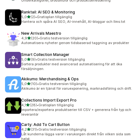
Underkategorier, brödsmulor och produktseriesökning
Ranktail: AI SEO & Monitoring
av 5 stjärnor
5,0
(2)
•
Gratisplan tillgänglig
2 recensioner totalt
Hantera och spåra AI SEO, AI-innehåll, AI-bloggar och llms.txt
New Arrivals Maestro
av 5 stjärnor
4,9
(20)
•
Gratis testversion tillgänglig
20 recensioner totalt
Automatisera nyheter genom tidsbaserad taggning av produkter
Smart Collection Manager
av 5 stjärnor
5,0
(9)
•
Gratis testversion tillgänglig
9 recensioner totalt
Sortera produkter med avancerad automatisering för att öka
försäljningen.
Akikumo: Merchandising & Ops
av 5 stjärnor
5,0
(10)
•
Gratis testversion tillgänglig
10 recensioner totalt
Akikumo är en tjänst för varuexponering, marknadsföring och drift.
Collections Import Export Pro
av 5 stjärnor
4,1
(28)
•
Gratisplan tillgänglig
28 recensioner totalt
Importera/exportera produktserier till CSV + generera från typ och
leverantör
Carty: Add To Cart Button
av 5 stjärnor
4,2
(31)
•
Gratis testversion tillgänglig
31 recensioner totalt
Låt kunderna lägga varor i varukorgen direkt från vilken sida som
helst.