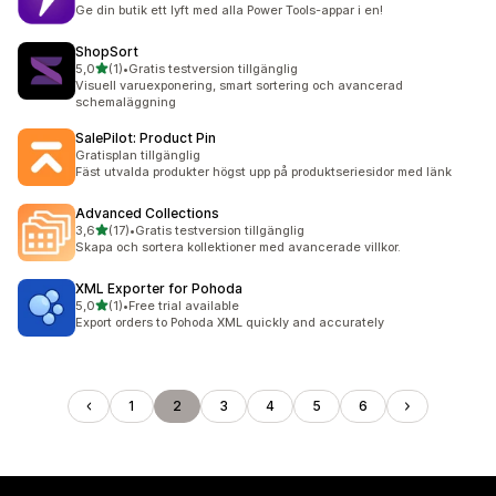
71 recensioner totalt
Ge din butik ett lyft med alla Power Tools-appar i en!
ShopSort
av 5 stjärnor
5,0
(1)
•
Gratis testversion tillgänglig
1 recensioner totalt
Visuell varuexponering, smart sortering och avancerad
schemaläggning
SalePilot: Product Pin
Gratisplan tillgänglig
Fäst utvalda produkter högst upp på produktseriesidor med länk
Advanced Collections
av 5 stjärnor
3,6
(17)
•
Gratis testversion tillgänglig
17 recensioner totalt
Skapa och sortera kollektioner med avancerade villkor.
XML Exporter for Pohoda
av 5 stjärnor
5,0
(1)
•
Free trial available
1 recensioner totalt
Export orders to Pohoda XML quickly and accurately
1
2
3
4
5
6