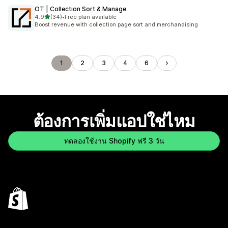
OT | Collection Sort & Manage
เต็ม 5 ดาว
4.9
(34)
•
Free plan available
ทั้งหมด 34 รีวิว
Boost revenue with collection page sort and merchandising
1
2
3
4
6
ต้องการเพิ่มแอปใช่ไหม
ทดลองใช้งาน Shopify ฟรี 3 วัน