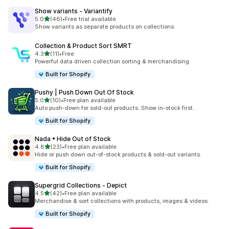
Show variants ‑ Variantify
เต็ม 5 ดาว
5.0
(46)
•
Free trial available
ทั้งหมด 46 รีวิว
Show variants as separate products on collections.
Collection & Product Sort SMRT
เต็ม 5 ดาว
4.3
(11)
•
Free
ทั้งหมด 11 รีวิว
Powerful data driven collection sorting & merchandising
Built for Shopify
Pushy | Push Down Out Of Stock
เต็ม 5 ดาว
5.0
(10)
•
Free plan available
ทั้งหมด 10 รีวิว
Auto push-down for sold-out products. Show in-stock first.
Built for Shopify
Nada • Hide Out of Stock
เต็ม 5 ดาว
4.8
(23)
•
Free plan available
ทั้งหมด 23 รีวิว
Hide or push down out-of-stock products & sold-out variants.
Built for Shopify
Supergrid Collections ‑ Depict
เต็ม 5 ดาว
4.5
(42)
•
Free plan available
ทั้งหมด 42 รีวิว
Merchandise & sort collections with products, images & videos.
Built for Shopify