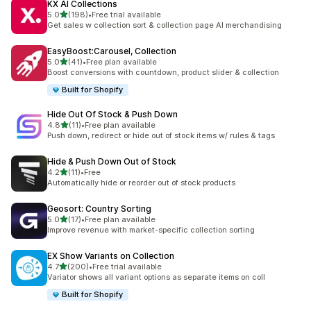
KX AI Collections
เต็ม 5 ดาว
5.0
(198)
•
Free trial available
ทั้งหมด 198 รีวิว
Get sales w collection sort & collection page AI merchandising
EasyBoost:Carousel, Collection
เต็ม 5 ดาว
5.0
(41)
•
Free plan available
ทั้งหมด 41 รีวิว
Boost conversions with countdown, product slider & collection
Built for Shopify
Hide Out Of Stock & Push Down
เต็ม 5 ดาว
4.8
(11)
•
Free plan available
ทั้งหมด 11 รีวิว
Push down, redirect or hide out of stock items w/ rules & tags
Hide & Push Down Out of Stock
เต็ม 5 ดาว
4.2
(11)
•
Free
ทั้งหมด 11 รีวิว
Automatically hide or reorder out of stock products
Geosort: Country Sorting
เต็ม 5 ดาว
5.0
(17)
•
Free plan available
ทั้งหมด 17 รีวิว
Improve revenue with market-specific collection sorting
EX Show Variants on Collection
เต็ม 5 ดาว
4.7
(200)
•
Free trial available
ทั้งหมด 200 รีวิว
Variator shows all variant options as separate items on coll
Built for Shopify