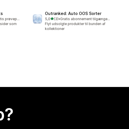
ts
Outranked: Auto OOS Sorter
ud af 5 stjerner
Mulighed for gratis prøveperiode
5,0
(3)
•
Gratis abonnement tilgængeligt
3 anmeldelser i alt
nssider som
Flyt udsolgte produkter til bunden af
kollektioner
p?