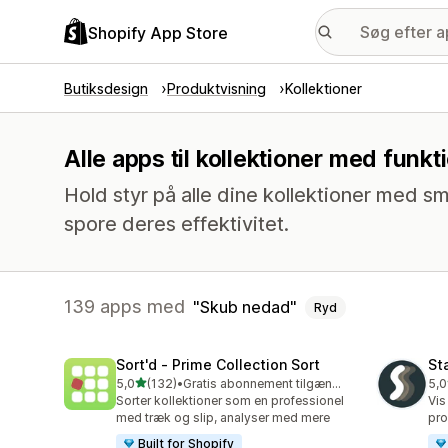
Shopify App Store
Butiksdesign
Produktvisning
Kollektioner
Alle apps til kollektioner med fun
Hold styr på alle dine kollektioner med sm
spore deres effektivitet.
139 apps med
Skub nedad
Ryd
Sort'd ‑ Prime Collection Sort
St
ud af 5 stjerner
5,0
(132)
•
Gratis abonnement tilgængeligt
5,0
132 anmeldelser i alt
149
Sorter kollektioner som en professionel
Vis
med træk og slip, analyser med mere
pro
Built for Shopify