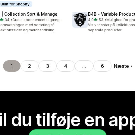
Built for Shopify
 | Collection Sort & Manage
B4B ‑ Variable Produc
ud af 5 stjerner
ud af 5 stjerner
(34)
•
Gratis abonnement tilgængeligt
4,9
(53)
•
anmeldelser i alt
53 anmeldelser i alt
omsætningen med sortering af
Vis varianter på kollektio
lektionssider og merchandising
separate produkter
Næste
1
2
3
4
…
6
il du tilføje en ap