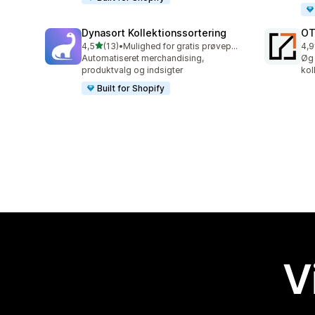
Dynasort Kollektionssortering
OT
ud af 5 stjerner
4,5
(13)
•
Mulighed for gratis prøveperiode
4,9
13 anmeldelser i alt
34 
Automatiseret merchandising,
Øg 
produktvalg og indsigter
kol
Built for Shopify
V