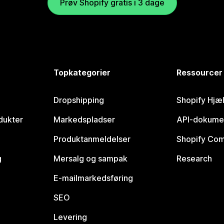
Prøv Shopify gratis i 3 dage
Topkategorier
Ressourcer
Dropshipping
Shopify Hjæ
dukter
Markedspladser
API-dokume
Produktanmeldelser
Shopify Co
g
Mersalg og sampak
Research
E-mailmarkedsføring
SEO
Levering