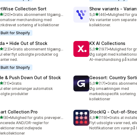
rtWise Collection Sort
Show variants ‑ Varian
ud af 5 stjerner
ud af 5 stjerner
(20)
•
Gratis abonnement tilgængeligt
5,0
(46)
•
anmeldelser i alt
46 anmeldelser i alt
omatiser merchandising med
Vis varianter som separate
rikdrevet sortering af kollektioner
kollektioner.
Built for Shopify
da • Hide Out of Stock
KX AI Collections
ud af 5 stjerner
ud af 5 stjerner
(23)
•
Gratis abonnement tilgængeligt
5,0
(197)
•
anmeldelser i alt
197 anmeldelser i alt
ul eller flyt udsolgte produkter og
Øg salget med kollektions
ianter ned.
AI-merchandising på kolle
Built for Shopify
de & Push Down Out of Stock
Geosort: Country Sort
ud af 5 stjerner
ud af 5 stjerner
(11)
•
Gratis
5,0
(17)
•
anmeldelser i alt
17 anmeldelser i alt
ul eller omarranger automatisk
Øg omsætningen med
olgte produkter
markedsspecifik sortering 
kollektioner
art Collection Pro
StockIQ ‑ Out‑of‑Sto
ud af 5 stjerner
ud af 5 stjerner
(8)
•
Mulighed for gratis prøveperiode
4,9
(119)
•
Gratis at install
nmeldelser i alt
119 anmeldelser i alt
ncerede AND/OR-regler for
Flyt udsolgte varer ned, ell
lektioner med indlejrede
Notifikationer om varer på 
erkollektioner