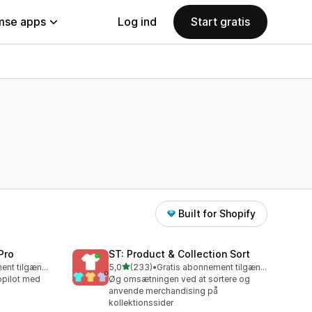
se apps
Log ind
Start gratis
Built for Shopify
Pro
ST: Product & Collection Sort
ud af 5 stjerner
Gratis abonnement tilgængeligt
5,0
(233)
•
Gratis abonnement tilgængeligt
233 anmeldelser i alt
opilot med
Øg omsætningen ved at sortere og
anvende merchandising på
kollektionssider