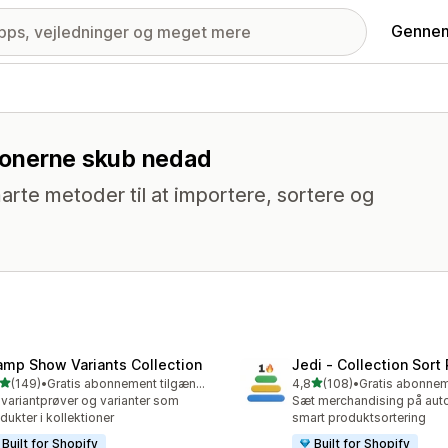
Gennem
ktionerne skub nedad
arte metoder til at importere, sortere og
amp Show Variants Collection
Jedi ‑ Collection Sort 
ud af 5 stjerner
ud af 5 stjerner
(149)
•
Gratis abonnement tilgængeligt
4,8
(108)
•
 anmeldelser i alt
108 anmeldelser i alt
 variantprøver og varianter som
Sæt merchandising på aut
dukter i kollektioner
smart produktsortering
Built for Shopify
Built for Shopify