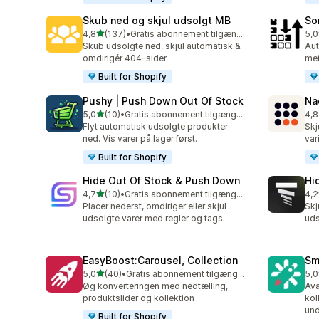
Skub ned og skjul udsolgt MB
So
ud af 5 stjerner
4,8
(137)
•
Gratis abonnement tilgængeligt
5,0
137 anmeldelser i alt
20 
Skub udsolgte ned, skjul automatisk &
Aut
omdirigér 404-sider
met
Built for Shopify
Pushy | Push Down Out Of Stock
Na
ud af 5 stjerner
5,0
(10)
•
Gratis abonnement tilgængeligt
4,8
10 anmeldelser i alt
23 
Flyt automatisk udsolgte produkter
Skj
ned. Vis varer på lager først.
var
Built for Shopify
Hide Out Of Stock & Push Down
Hi
ud af 5 stjerner
4,7
(10)
•
Gratis abonnement tilgængeligt
4,2
10 anmeldelser i alt
11 
Placer nederst, omdiriger eller skjul
Skj
udsolgte varer med regler og tags
uds
EasyBoost:Carousel, Collection
Sm
ud af 5 stjerner
5,0
(40)
•
Gratis abonnement tilgængeligt
5,0
40 anmeldelser i alt
8 a
Øg konverteringen med nedtælling,
Ava
produktslider og kollektion
kol
und
Built for Shopify