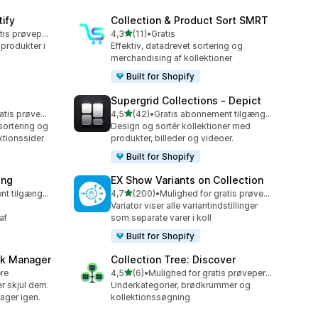
tify
Collection & Product Sort SMRT
ud af 5 stjerner
Mulighed for gratis prøveperiode
4,3
(11)
•
Gratis
11 anmeldelser i alt
 produkter i
Effektiv, datadrevet sortering og
merchandising af kollektioner
Built for Shopify
Supergrid Collections ‑ Depict
ud af 5 stjerner
Mulighed for gratis prøveperiode
4,5
(42)
•
Gratis abonnement tilgængeligt
42 anmeldelser i alt
sortering og
Design og sortér kollektioner med
ktionssider
produkter, billeder og videoer.
Built for Shopify
ing
EX Show Variants on Collection
ud af 5 stjerner
Gratis abonnement tilgængeligt
4,7
(200)
•
Mulighed for gratis prøveperiode
200 anmeldelser i alt
Variator viser alle variantindstillinger
af
som separate varer i koll
Built for Shopify
ck Manager
Collection Tree: Discover
ud af 5 stjerner
ere
4,5
(6)
•
Mulighed for gratis prøveperiode
6 anmeldelser i alt
er skjul dem.
Underkategorier, brødkrummer og
lager igen.
kollektionssøgning