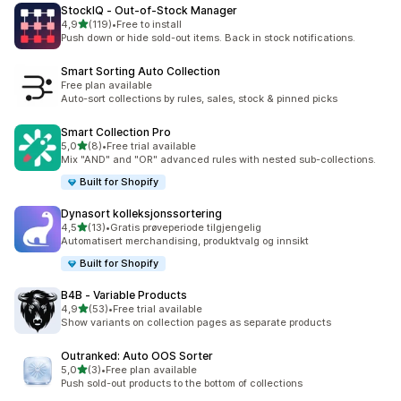
StockIQ ‑ Out‑of‑Stock Manager
av 5 stjerner
4,9
(119)
•
Free to install
Totalt 119 omtaler
Push down or hide sold-out items. Back in stock notifications.
Smart Sorting Auto Collection
Free plan available
Auto-sort collections by rules, sales, stock & pinned picks
Smart Collection Pro
av 5 stjerner
5,0
(8)
•
Free trial available
Totalt 8 omtaler
Mix "AND" and "OR" advanced rules with nested sub-collections.
Built for Shopify
Dynasort kolleksjonssortering
av 5 stjerner
4,5
(13)
•
Gratis prøveperiode tilgjengelig
Totalt 13 omtaler
Automatisert merchandising, produktvalg og innsikt
Built for Shopify
B4B ‑ Variable Products
av 5 stjerner
4,9
(53)
•
Free trial available
Totalt 53 omtaler
Show variants on collection pages as separate products
Outranked: Auto OOS Sorter
av 5 stjerner
5,0
(3)
•
Free plan available
Totalt 3 omtaler
Push sold-out products to the bottom of collections