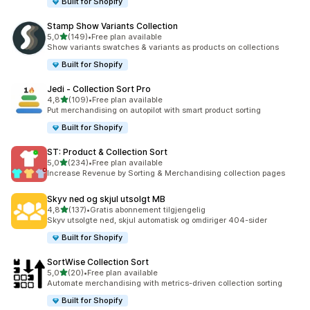
Built for Shopify
Stamp Show Variants Collection
av 5 stjerner
5,0
(149)
•
Free plan available
Totalt 149 omtaler
Show variants swatches & variants as products on collections
Built for Shopify
Jedi ‑ Collection Sort Pro
av 5 stjerner
4,8
(109)
•
Free plan available
Totalt 109 omtaler
Put merchandising on autopilot with smart product sorting
Built for Shopify
ST: Product & Collection Sort
av 5 stjerner
5,0
(234)
•
Free plan available
Totalt 234 omtaler
Increase Revenue by Sorting & Merchandising collection pages
Skyv ned og skjul utsolgt MB
av 5 stjerner
4,8
(137)
•
Gratis abonnement tilgjengelig
Totalt 137 omtaler
Skyv utsolgte ned, skjul automatisk og omdiriger 404-sider
Built for Shopify
SortWise Collection Sort
av 5 stjerner
5,0
(20)
•
Free plan available
Totalt 20 omtaler
Automate merchandising with metrics-driven collection sorting
Built for Shopify