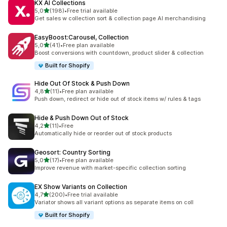
KX AI Collections
av 5 stjerner
5,0
(198)
•
Free trial available
Totalt 198 omtaler
Get sales w collection sort & collection page AI merchandising
EasyBoost:Carousel, Collection
av 5 stjerner
5,0
(41)
•
Free plan available
Totalt 41 omtaler
Boost conversions with countdown, product slider & collection
Built for Shopify
Hide Out Of Stock & Push Down
av 5 stjerner
4,8
(11)
•
Free plan available
Totalt 11 omtaler
Push down, redirect or hide out of stock items w/ rules & tags
Hide & Push Down Out of Stock
av 5 stjerner
4,2
(11)
•
Free
Totalt 11 omtaler
Automatically hide or reorder out of stock products
Geosort: Country Sorting
av 5 stjerner
5,0
(17)
•
Free plan available
Totalt 17 omtaler
Improve revenue with market-specific collection sorting
EX Show Variants on Collection
av 5 stjerner
4,7
(200)
•
Free trial available
Totalt 200 omtaler
Variator shows all variant options as separate items on coll
Built for Shopify