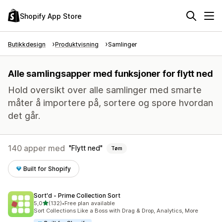
Shopify App Store
Butikkdesign
Produktvisning
Samlinger
Alle samlingsapper med funksjoner for flytt ned
Hold oversikt over alle samlinger med smarte
måter å importere på, sortere og spore hvordan
det går.
140 apper med
Flytt ned
Tøm
Built for Shopify
Sort'd ‑ Prime Collection Sort
av 5 stjerner
5,0
(132)
•
Free plan available
Totalt 132 omtaler
Sort Collections Like a Boss with Drag & Drop, Analytics, More