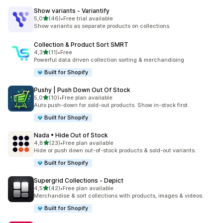
Show variants ‑ Variantify
av 5 stjerner
5,0
(46)
•
Free trial available
Totalt 46 omtaler
Show variants as separate products on collections.
Collection & Product Sort SMRT
av 5 stjerner
4,3
(11)
•
Free
Totalt 11 omtaler
Powerful data driven collection sorting & merchandising
Built for Shopify
Pushy | Push Down Out Of Stock
av 5 stjerner
5,0
(10)
•
Free plan available
Totalt 10 omtaler
Auto push-down for sold-out products. Show in-stock first.
Built for Shopify
Nada • Hide Out of Stock
av 5 stjerner
4,8
(23)
•
Free plan available
Totalt 23 omtaler
Hide or push down out-of-stock products & sold-out variants.
Built for Shopify
Supergrid Collections ‑ Depict
av 5 stjerner
4,5
(42)
•
Free plan available
Totalt 42 omtaler
Merchandise & sort collections with products, images & videos.
Built for Shopify