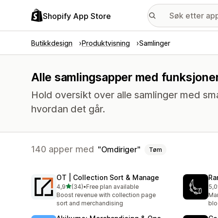
Shopify App Store
Butikkdesign
Produktvisning
Samlinger
Alle samlingsapper med funksjoner
Hold oversikt over alle samlinger med sm
hvordan det går.
140 apper med
Omdiriger
Tøm
OT | Collection Sort & Manage
Ra
av 5 stjerner
4,9
(34)
•
Free plan available
5,0
Totalt 34 omtaler
Tot
Boost revenue with collection page
Man
sort and merchandising
blo