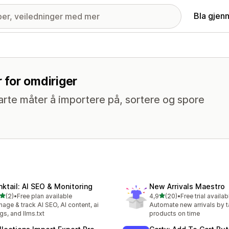
Bla gjen
 for omdiriger
arte måter å importere på, sortere og spore
nktail: AI SEO & Monitoring
New Arrivals Maestro
av 5 stjerner
av 5 stjerner
(2)
•
Free plan available
4,9
(20)
•
Free trial availab
alt 2 omtaler
Totalt 20 omtaler
age & track AI SEO, AI content, ai
Automate new arrivals by 
gs, and llms.txt
products on time