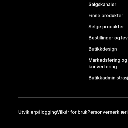
Salgskanaler
Finne produkter
Selge produkter
Bestillinger og le
Butikkdesign
Markedsføring og
konvertering
Butikkadministras
Utviklerpålogging
Vilkår for bruk
Personvernerklær