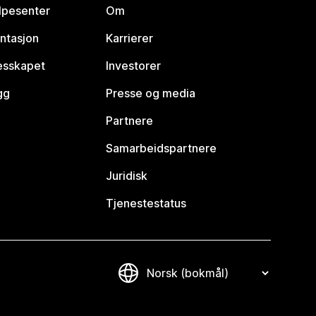
lpesenter
Om
ntasjon
Karrierer
lesskapet
Investorer
gg
Presse og media
Partnere
Samarbeidspartnere
Juridisk
Tjenestestatus