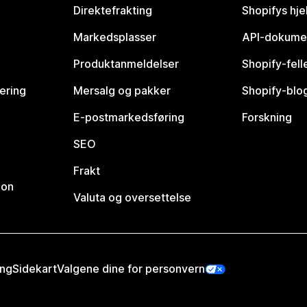
Direktefrakting
Shopifys hje
Markedsplasser
API-dokume
Produktanmeldelser
Shopify-fel
vering
Mersalg og pakker
Shopify-blo
E-postmarkedsføring
Forskning
SEO
Frakt
jon
Valuta og oversettelse
ing
Sidekart
Valgene dine for personvern