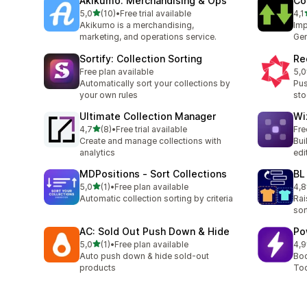
Akikumo: Merchandising & Ops
Co
av 5 stjerner
5,0
(10)
•
Free trial available
4,1
Totalt 10 omtaler
Tot
Akikumo is a merchandising,
Imp
marketing, and operations service.
Gen
Sortify: Collection Sorting
Re
Free plan available
5,0
Tot
Automatically sort your collections by
Pus
your own rules
sto
Ultimate Collection Manager
Wi
av 5 stjerner
4,7
(8)
•
Free trial available
Fre
Totalt 8 omtaler
Create and manage collections with
Bui
analytics
edi
MDPositions ‑ Sort Collections
BL
av 5 stjerner
5,0
(1)
•
Free plan available
4,8
Totalt 1 omtaler
Tot
Automatic collection sorting by criteria
Rai
sor
AC: Sold Out Push Down & Hide
Po
av 5 stjerner
5,0
(1)
•
Free plan available
4,9
Totalt 1 omtaler
Tot
Auto push down & hide sold-out
Boo
products
Too