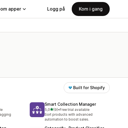
nom apper
Logg på
Kom i gang
Built for Shopify
Smart Collection Manager
av 5 stjerner
le
5,0
(9)
•
Free trial available
Totalt 9 omtaler
tagging
Sort products with advanced
automation to boost sales.