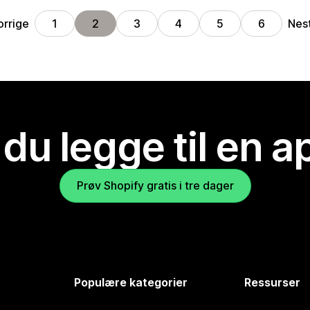
orrige
Nes
1
2
3
4
5
6
 du legge til en 
Prøv Shopify gratis i tre dager
Populære kategorier
Ressurser