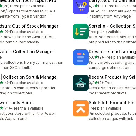
llections Import Export Pro
Carty: Add To Cart Bu
av 5 stjerner
av 5 stjerner
(28)
•
Free plan available
4,2
(31)
•
Free trial availab
alt 28 omtaler
Totalt 31 omtaler
ort/Export Collections to CSV +
Let Your Customers Add to
erate from Type & Vendor
Instantly from Any Page.
dsun: Out of Stock Manager
Sortello ‑ Collection S
av 5 stjerner
(2)
•
Free plan available
Free plan available
alt 2 omtaler
h down, Hide and Alert out-of-
Auto-sort collections and 
ck items automatically
out products to the botto
zard ‑ Collection Manager
Dresso ‑ smart sortin
av 5 stjerner
e
5,0
(2)
•
Free plan availabl
Totalt 2 omtaler
ld collections from your menus, then
Smart product sorting and
t their SEO in bulk
campaign optimization.
 | Collection Sort & Manage
Recent Product by Sai
av 5 stjerner
av 5 stjerner
(4)
•
Free plan available
3,2
(3)
•
Free
alt 4 omtaler
Totalt 3 omtaler
se profits with effective product
Create smart collections wi
ting on collections
most recent products.
wer Tools Suite
SalePilot: Product Pin
av 5 stjerner
(71)
•
Free trial available
Free plan available
alt 71 omtaler
st your store with all the Power
Pin selected products to th
ls Apps in one!
collection pages with link