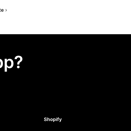
te
app?
Shopify