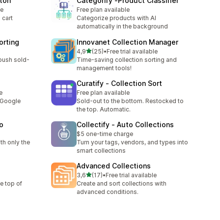
tton
Categorify ‑Product Classifier
le
Free plan available
 cart
Categorize products with AI
automatically in the background
orting
Innovanet Collection Manager
av 5 stjerner
4,9
(25)
•
Free trial available
Totalt 25 omtaler
push sold-
Time-saving collection sorting and
m
management tools!
g
Curatify ‑ Collection Sort
e
Free plan available
 Google
Sold-out to the bottom. Restocked to
the top. Automatic.
o
Collectify ‑ Auto Collections
$5 one-time charge
th only the
Turn your tags, vendors, and types into
smart collections
Advanced Collections
av 5 stjerner
3,6
(17)
•
Free trial available
Totalt 17 omtaler
e top of
Create and sort collections with
advanced conditions.