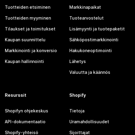
Tuotteiden etsiminen
Markkinapaikat
Tuotteiden myyminen
Tuotearvostelut
Tilaukset ja toimitukset
Lisämyynti ja tuotepaketit
Kaupan suunnittelu
Sähköpostimarkkinointi
Markkinointi ja konversio
Hakukoneoptimointi
Kaupan hallinnointi
Lähetys
Valuutta ja käännös
Resurssit
Shopify
Shopifyn ohjekeskus
Tietoja
API-dokumentaatio
Uramahdollisuudet
Shopify-yhteisö
Sijoittajat