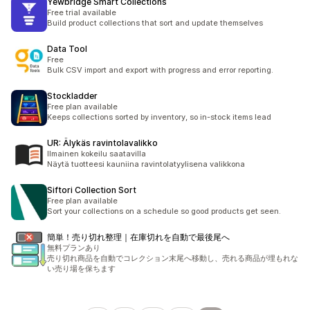
Yewbridge Smart Collections
Free trial available
Build product collections that sort and update themselves
Data Tool
Free
Bulk CSV import and export with progress and error reporting.
Stockladder
Free plan available
Keeps collections sorted by inventory, so in-stock items lead
UR: Älykäs ravintolavalikko
Ilmainen kokeilu saatavilla
Näytä tuotteesi kauniina ravintolatyylisena valikkona
Siftori Collection Sort
Free plan available
Sort your collections on a schedule so good products get seen.
簡単！売り切れ整理｜在庫切れを自動で最後尾へ
無料プランあり
売り切れ商品を自動でコレクション末尾へ移動し、売れる商品が埋もれな
い売り場を保ちます