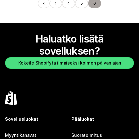
1
4
5
6
Haluatko lisätä
sovelluksen?
Kokeile Shopifyta ilmaiseksi kolmen päivän ajan
Sovellusluokat
Pääluokat
Myyntikanavat
Suoratoimitus