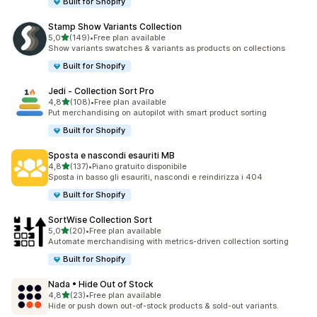
Built for Shopify
Stamp Show Variants Collection
stelle su 5
5,0
(149)
•
Free plan available
149 recensioni totali
Show variants swatches & variants as products on collections
Built for Shopify
Jedi ‑ Collection Sort Pro
stelle su 5
4,8
(108)
•
Free plan available
108 recensioni totali
Put merchandising on autopilot with smart product sorting
Built for Shopify
Sposta e nascondi esauriti MB
stelle su 5
4,8
(137)
•
Piano gratuito disponibile
137 recensioni totali
Sposta in basso gli esauriti, nascondi e reindirizza i 404
Built for Shopify
SortWise Collection Sort
stelle su 5
5,0
(20)
•
Free plan available
20 recensioni totali
Automate merchandising with metrics-driven collection sorting
Built for Shopify
Nada • Hide Out of Stock
stelle su 5
4,8
(23)
•
Free plan available
23 recensioni totali
Hide or push down out-of-stock products & sold-out variants.