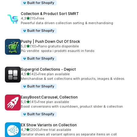
Built for Shopify
Collection & Product Sort SMRT
stelle su 5
4,3
(11)
•
Free
11 recensioni totali
Powerful data driven collection sorting & merchandising
Built for Shopify
Pushy | Push Down Out Of Stock
stelle su 5
5,0
(10)
•
Piano gratuito disponibile
10 recensioni totali
Più vendite: sposta i prodotti esauriti in fondo
Built for Shopify
Supergrid Collections ‑ Depict
stelle su 5
4,5
(42)
•
Free plan available
42 recensioni totali
Merchandise & sort collections with products, images & videos.
Built for Shopify
EasyBoost:Carousel, Collection
stelle su 5
5,0
(41)
•
Free plan available
41 recensioni totali
Boost conversions with countdown, product slider & collection
Built for Shopify
EX Show Variants on Collection
stelle su 5
4,7
(200)
•
Free trial available
200 recensioni totali
Variator shows all variant options as separate items on coll