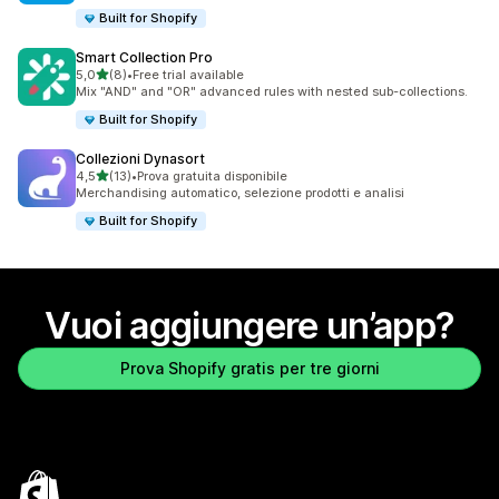
Built for Shopify
Smart Collection Pro
stelle su 5
5,0
(8)
•
Free trial available
8 recensioni totali
Mix "AND" and "OR" advanced rules with nested sub-collections.
Built for Shopify
Collezioni Dynasort
stelle su 5
4,5
(13)
•
Prova gratuita disponibile
13 recensioni totali
Merchandising automatico, selezione prodotti e analisi
Built for Shopify
Vuoi aggiungere un’app?
Prova Shopify gratis per tre giorni