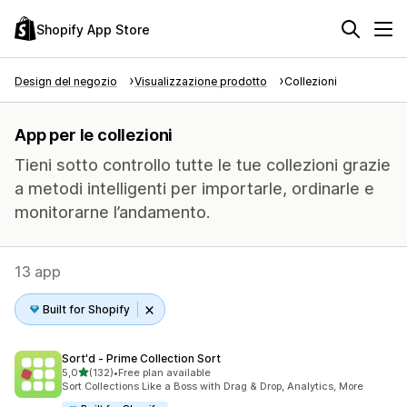
Shopify App Store
Design del negozio
Visualizzazione prodotto
Collezioni
App per le collezioni
Tieni sotto controllo tutte le tue collezioni grazie
a metodi intelligenti per importarle, ordinarle e
monitorarne l’andamento.
13 app
Built for Shopify
Sort'd ‑ Prime Collection Sort
stelle su 5
5,0
(132)
•
Free plan available
132 recensioni totali
Sort Collections Like a Boss with Drag & Drop, Analytics, More